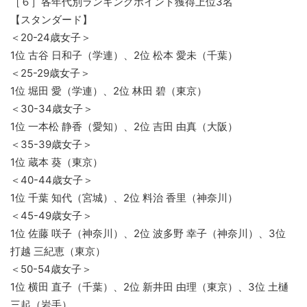
［６］各年代別ランキングポイント獲得上位3名
【スタンダード】
＜20-24歳女子＞
1位 古谷 日和子（学連）、2位 松本 愛未（千葉）
＜25-29歳女子＞
1位 堀田 愛（学連）、2位 林田 碧（東京）
＜30-34歳女子＞
1位 一本松 静香（愛知）、2位 吉田 由真（大阪）
＜35-39歳女子＞
1位 蔵本 葵（東京）
＜40-44歳女子＞
1位 千葉 知代（宮城）、2位 料治 香里（神奈川）
＜45-49歳女子＞
1位 佐藤 咲子（神奈川）、2位 波多野 幸子（神奈川）、3位
打越 三紀恵（東京）
＜50-54歳女子＞
1位 横田 直子（千葉）、2位 新井田 由理（東京）、3位 土樋
三起（岩手）