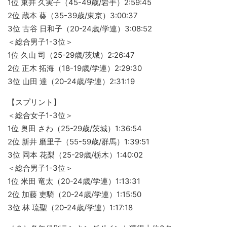
1位 東井 久実子（45-49歳/岩手）2:59:45
2位 蔵本 葵（35-39歳/東京）3:00:37
3位 古谷 日和子（20-24歳/学連）3:08:52
＜総合男子1-3位＞
1位 久山 司（25-29歳/茨城）2:26:47
2位 正木 拓海（18-19歳/学連）2:29:30
3位 山田 達（20-24歳/学連）2:31:19
【スプリント】
＜総合女子1-3位＞
1位 奥田 さわ（25-29歳/茨城）1:36:54
2位 新井 磨里子（55-59歳/群馬）1:39:51
3位 岡本 花梨（25-29歳/栃木）1:40:02
＜総合男子1-3位＞
1位 米田 竜太（20-24歳/学連）1:13:31
2位 加藤 吏騎（20-24歳/学連）1:15:50
3位 林 琉聖（20-24歳/学連）1:17:18