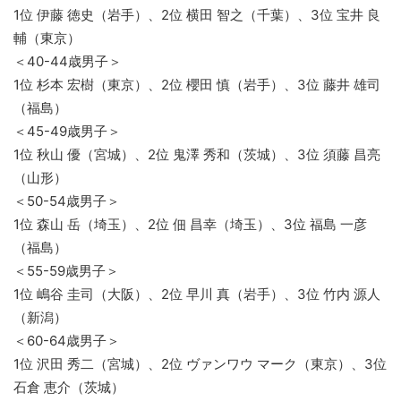
1位 伊藤 徳史（岩手）、2位 横田 智之（千葉）、3位 宝井 良
輔（東京）
＜40-44歳男子＞
1位 杉本 宏樹（東京）、2位 櫻田 慎（岩手）、3位 藤井 雄司
（福島）
＜45-49歳男子＞
1位 秋山 優（宮城）、2位 鬼澤 秀和（茨城）、3位 須藤 昌亮
（山形）
＜50-54歳男子＞
1位 森山 岳（埼玉）、2位 佃 昌幸（埼玉）、3位 福島 一彦
（福島）
＜55-59歳男子＞
1位 嶋谷 圭司（大阪）、2位 早川 真（岩手）、3位 竹内 源人
（新潟）
＜60-64歳男子＞
1位 沢田 秀二（宮城）、2位 ヴァンワウ マーク（東京）、3位
石倉 恵介（茨城）