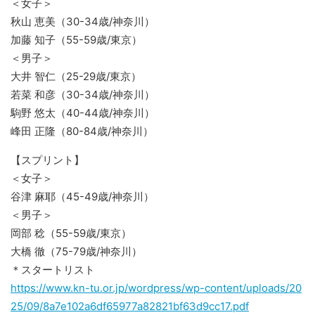
＜女子＞
秋山 恵美（30-34歳/神奈川）
加藤 知子（55-59歳/東京）
＜男子＞
大井 智仁（25-29歳/東京）
若菜 和彦（30-34歳/神奈川）
駒野 悠太（40-44歳/神奈川）
峰田 正隆（80-84歳/神奈川）
【スプリント】
＜女子＞
谷津 麻耶（45-49歳/神奈川）
＜男子＞
岡部 稔（55-59歳/東京）
大橋 徹（75-79歳/神奈川）
＊スタートリスト
https://www.kn-tu.or.jp/wordpress/wp-content/uploads/20
25/09/8a7e102a6df65977a82821bf63d9cc17.pdf