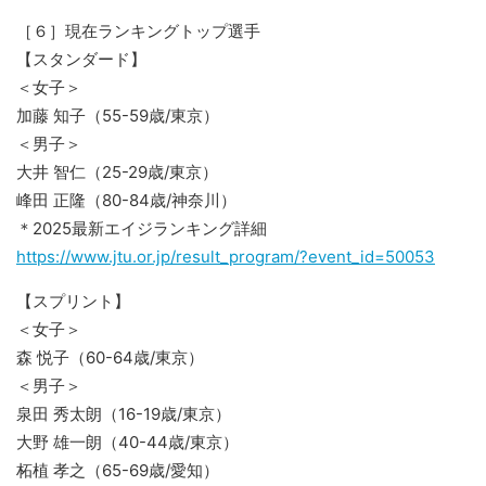
［６］現在ランキングトップ選手
【スタンダード】
＜女子＞
加藤 知子（55-59歳/東京）
＜男子＞
大井 智仁（25-29歳/東京）
峰田 正隆（80-84歳/神奈川）
＊2025最新エイジランキング詳細
https://www.jtu.or.jp/result_program/?event_id=50053
【スプリント】
＜女子＞
森 悦子（60-64歳/東京）
＜男子＞
泉田 秀太朗（16-19歳/東京）
大野 雄一朗（40-44歳/東京）
柘植 孝之（65-69歳/愛知）