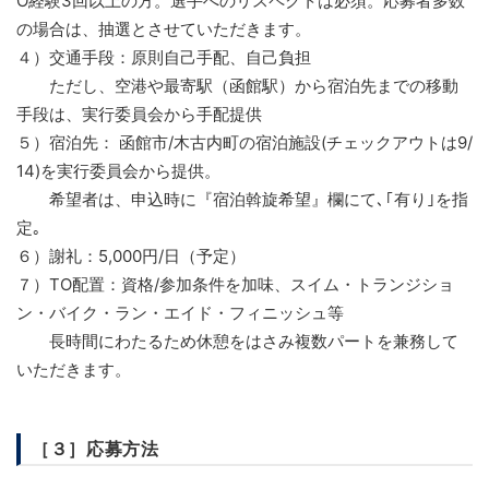
O経験3回以上の方。選手へのリスペクトは必須。応募者多数
の場合は、抽選とさせていただきます。
４）交通手段：原則自己手配、自己負担
ただし、空港や最寄駅（函館駅）から宿泊先までの移動
手段は、実行委員会から手配提供
５）宿泊先： 函館市/木古内町の宿泊施設(チェックアウトは9/
14)を実行委員会から提供。
希望者は、申込時に『宿泊斡旋希望』欄にて､｢有り｣を指
定｡
６）謝礼：5,000円/日（予定）
７）TO配置：資格/参加条件を加味、スイム・トランジショ
ン・バイク・ラン・エイド・フィニッシュ等
長時間にわたるため休憩をはさみ複数パートを兼務して
いただきます。
［３］応募方法