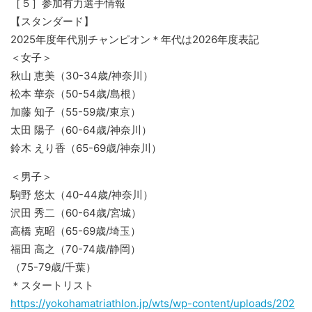
［５］参加有力選手情報
【スタンダード】
2025年度年代別チャンピオン＊年代は2026年度表記
＜女子＞
秋山 恵美（30-34歳/神奈川）
松本 華奈（50-54歳/島根）
加藤 知子（55-59歳/東京）
太田 陽子（60-64歳/神奈川）
鈴木 えり香（65-69歳/神奈川）
＜男子＞
駒野 悠太（40-44歳/神奈川）
沢田 秀二（60-64歳/宮城）
高橋 克昭（65-69歳/埼玉）
福田 高之（70-74歳/静岡）
（75-79歳/千葉）
＊スタートリスト
https://yokohamatriathlon.jp/wts/wp-content/uploads/202