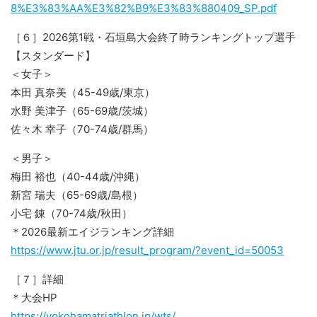
8%E3%83%AA%E3%82%B9%E3%83%880409_SP.pdf
［６］2026第1戦・石垣島大会終了時ランキングトップ選手
【スタンダード】
＜女子＞
本田 真奈美（45-49歳/東京）
水野 美津子（65-69歳/茨城）
佐々木 幸子（70-74歳/群馬）
＜男子＞
梅田 裕也（40-44歳/沖縄）
新宮 瑞夫（65-69歳/島根）
小宅 錬（70-74歳/秋田）
＊2026最新エイジランキング詳細
https://www.jtu.or.jp/result_program/?event_id=50053
［７］詳細
＊大会HP
https://yokohamatriathlon.jp/wts/