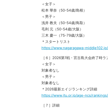
＜女子＞
松本 華奈（50-54歳/島根）
＜男子＞
浅井 教夫（50-54歳/鳥取）
毛利 元（50-54歳/大阪）
三木 慶一（75-79歳/大阪）
＊スタートリスト
https://www.nagaragawa-middle102.jp/s
［６］2026第1戦・宮古島大会終了時
＜女子＞
対象者なし
＜男子＞
対象者なし
＊2026最新エイジランキング詳細
https://www.jtu.or.jp/age-ncs/rankings/
［７］詳細