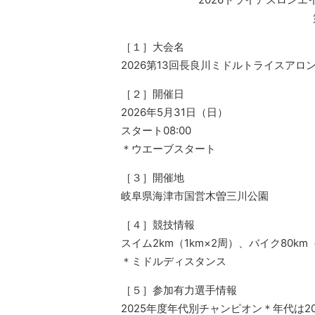
［１］大会名
2026第13回長良川ミドルトライスアロン
［２］開催日
2026年5月31日（日）
スタート08:00
＊ウエーブスタート
［３］開催地
岐阜県海津市国営木曽三川公園
［４］競技情報
スイム2km（1km×2周）、バイク80km（
＊ミドルディスタンス
［５］参加有力選手情報
2025年度年代別チャンピオン＊年代は2