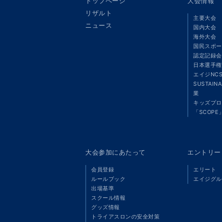
トップページ
大会情報
リザルト
主要大会
ニュース
国内大会
海外大会
国民スポー
認定記録会
日本選手権
エイジNC
SUSTAIN
業
キッズプロ
「SCOPE
大会参加にあたって
エントリー
会員登録
エリート
ルールブック
エイジグル
出場基準
スクール情報
グッズ情報
トライアスロンの安全対策