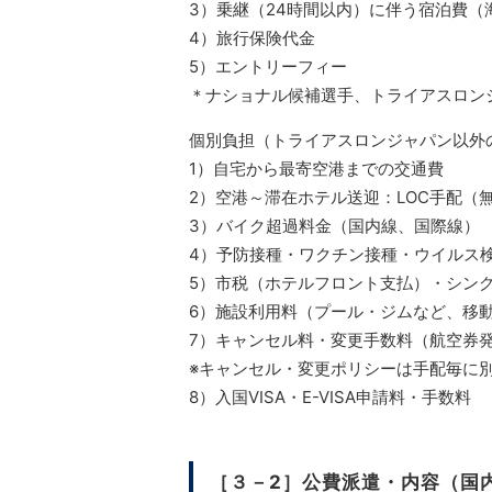
3）乗継（24時間以内）に伴う宿泊費（
4）旅行保険代金
5）エントリーフィー
＊ナショナル候補選手、トライアスロン
個別負担（トライアスロンジャパン以外
1）自宅から最寄空港までの交通費
2）空港～滞在ホテル送迎：LOC手配（
3）バイク超過料金（国内線、国際線）
4）予防接種・ワクチン接種・ウイルス
5）市税（ホテルフロント支払）・シン
6）施設利用料（プール・ジムなど、移
7）キャンセル料・変更手数料（航空券
※キャンセル・変更ポリシーは手配毎に
8）入国VISA・E-VISA申請料・手数料
［３－2］公費派遣・内容（国