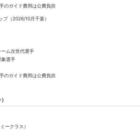
選手のガイド費用は公費負担
（2026/10月千葉）
チーム次世代選手
対象選手
選手のガイド費用は公費負担
外）
ノミークラス）