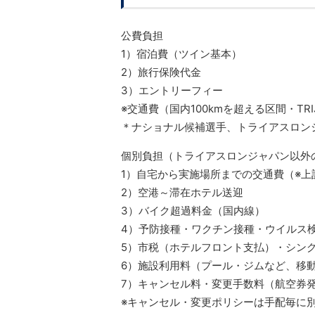
公費負担
1）宿泊費（ツイン基本）
2）旅行保険代金
3）エントリーフィー
※交通費（国内100kmを超える区間・TR
＊ナショナル候補選手、トライアスロン
個別負担（トライアスロンジャパン以外
1）自宅から実施場所までの交通費（※
2）空港～滞在ホテル送迎
3）バイク超過料金（国内線）
4）予防接種・ワクチン接種・ウイルス
5）市税（ホテルフロント支払）・シン
6）施設利用料（プール・ジムなど、移
7）キャンセル料・変更手数料（航空券
※キャンセル・変更ポリシーは手配毎に