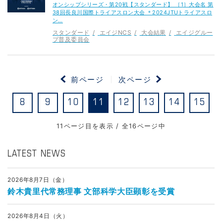
オンシップシリーズ・第20戦【スタンダード】 ［1］大会名 第
38回長良川国際トライアスロン大会 ＊2024JTUトライアスロ
ン…
スタンダード
エイジNCS
大会結果
エイジグルー
プ普及委員会
前ページ
次ページ
8
9
10
11
12
13
14
15
11ページ目を表示 / 全16ページ中
LATEST NEWS
2026年8月7日（金）
鈴木貴里代常務理事 文部科学大臣顕彰を受賞
2026年8月4日（火）