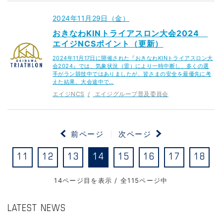
2024年11月29日（金）
おきなわKINトライアスロン大会2024
エイジNCSポイント（更新）
2024年11月17日に開催された『おきなわKINトライアスロン大
会2024』では、気象状況（雷）により一時中断し、多くの選
手がラン競技中ではありましたが、皆さまの安全を最優先に考
えた結果、大会途中で…
エイジNCS
エイジグループ普及委員会
前ページ
次ページ
11
12
13
14
15
16
17
18
14ページ目を表示 / 全115ページ中
LATEST NEWS