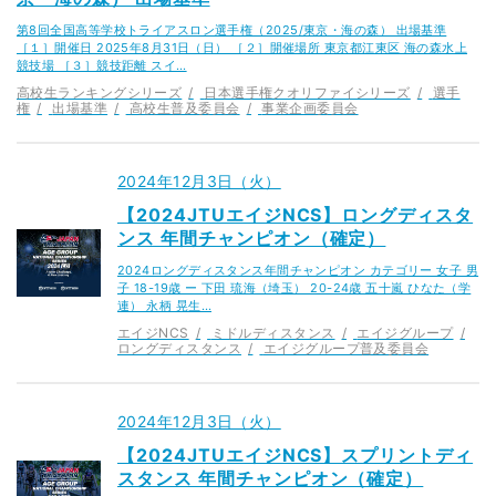
第8回全国高等学校トライアスロン選手権（2025/東京・海の森） 出場基準
［１］開催日 2025年8月31日（日） ［２］開催場所 東京都江東区 海の森水上
競技場 ［３］競技距離 スイ…
高校生ランキングシリーズ
日本選手権クオリファイシリーズ
選手
権
出場基準
高校生普及委員会
事業企画委員会
2024年12月3日（火）
【2024JTUエイジNCS】ロングディスタ
ンス 年間チャンピオン（確定）
2024ロングディスタンス年間チャンピオン カテゴリー 女子 男
子 18-19歳 ー 下田 琉海（埼玉） 20-24歳 五十嵐 ひなた（学
連） 永柄 晃生…
エイジNCS
ミドルディスタンス
エイジグループ
ロングディスタンス
エイジグループ普及委員会
2024年12月3日（火）
【2024JTUエイジNCS】スプリントディ
スタンス 年間チャンピオン（確定）