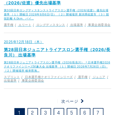
（2026/佐渡）優先出場基準
第30回日本ロングディスタンストライアスロン選手権（2026/佐渡） 優先出場
基準 ［１］開催日 2026年9月6日(日） ［２］開催場所 新潟県佐渡市 ［３］競
技距離 4.0km、バイ…
選手権
エリート
ロングディスタンス
出場基準
事業企画委員会
2025年12月18日（木）
第28回日本ジュニアトライアスロン選手権（2026/長
良川） 出場基準
第28回日本ジュニアトライアスロン選手権（2026/長良川） ＊日本選手権2026
クオリファイシリーズ対象大会 出場基準 ［１］開催日 2026年7月26日（日）
［２］開催場所 岐阜県海…
スプリント
日本選手権クオリファイシリーズ
選手権
ジュニア
出場基準
事業企画委員会
次ページ
1
2
3
4
5
6
7