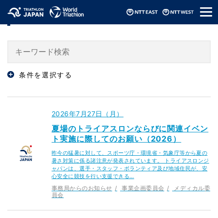
メ
「事業企画委員会」のニュース
ニ
ュ
ー
条件を選択する
2026年7月27日（月）
夏場のトライアスロンならびに関連イベン
ト実施に際してのお願い（2026）
昨今の猛暑に対して、スポーツ庁・環境省・気象庁等から夏の
暑さ対策に係る諸注意が発表されています。 トライアスロンジ
ャパンは、選手・スタッフ・ボランティア及び地域住民が、安
心安全に競技を行い支援できる…
事務局からのお知らせ
事業企画委員会
メディカル委
員会