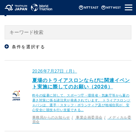
メ
「専門委員会」のニュース
ニ
ュ
ー
条件を選択する
2026年7月27日（月）
夏場のトライアスロンならびに関連イベン
ト実施に際してのお願い（2026）
昨今の猛暑に対して、スポーツ庁・環境省・気象庁等から夏の
暑さ対策に係る諸注意が発表されています。 トライアスロンジ
ャパンは、選手・スタッフ・ボランティア及び地域住民が、安
心安全に競技を行い支援できる…
事務局からのお知らせ
事業企画委員会
メディカル委
員会