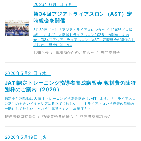
2026年6月1日（月）
第34回アジアトライアスロン（AST）定
時総会を開催
5月30日（土）「アジアトライアスロンカップ（2026／大阪
城）」および「大阪城トライアスロン2026」の開催にあわ
せ、第34回アジアトライアスロン（AST）定時総会が開催され
ました。 総会には、A…
お知らせ
事務局からのお知らせ
専門委員会
2026年5月21日（木）
JATI認定トレーニング指導者養成講習会 教材費免除特
別枠のご案内（2026）
特定非営利活動法人 日本トレーニング指導者協会（JATI）より、「トライアスロ
ン選手のセカンドキャリアに役立てて欲しい」「トライアスロン指導者の活動の
一助にして欲しい」というご厚意のもと、本年度もトレ…
指導者養成委員会
指導資格者研修会
指導者養成講習会
2026年5月19日（火）