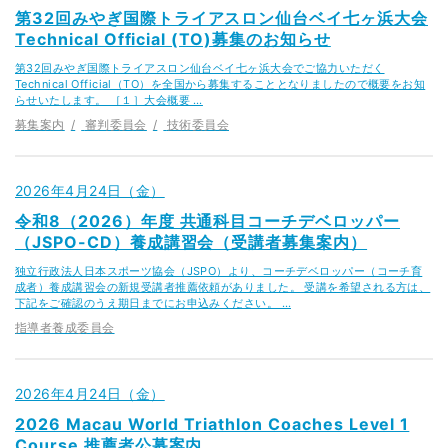
第32回みやぎ国際トライアスロン仙台ベイ七ヶ浜大会
Technical Official (TO)募集のお知らせ
第32回みやぎ国際トライアスロン仙台ベイ七ヶ浜大会でご協力いただく
Technical Official（TO）を全国から募集することとなりましたので概要をお知
らせいたします。 ［１］大会概要 …
募集案内
審判委員会
技術委員会
2026年4月24日（金）
令和8（2026）年度 共通科目コーチデベロッパー
（JSPO-CD）養成講習会（受講者募集案内）
独立行政法人日本スポーツ協会（JSPO）より、コーチデベロッパー（コーチ育
成者）養成講習会の新規受講者推薦依頼がありました。 受講を希望される方は、
下記をご確認のうえ期日までにお申込みください。 …
指導者養成委員会
2026年4月24日（金）
2026 Macau World Triathlon Coaches Level 1
Course 推薦者公募案内