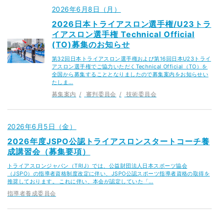
2026年6月8日（月）
2026日本トライアスロン選手権/U23トラ
イアスロン選手権 Technical Official
(TO)募集のお知らせ
第32回日本トライアスロン選手権および第16回日本U23トライ
アスロン選手権でご協力いただくTechnical Official（TO）を
全国から募集することとなりましたので募集案内をお知らせい
たしま…
募集案内
審判委員会
技術委員会
2026年6月5日（金）
2026年度JSPO公認トライアスロンスタートコーチ養
成講習会（募集要項）
トライアスロンジャパン（TRIJ）では、公益財団法人日本スポーツ協会
（JSPO）の指導者資格制度改定に伴い、JSPO公認スポーツ指導者資格の取得を
推奨しております。 これに伴い、本会が認定していた「…
指導者養成委員会