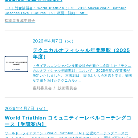
［１］対象講習会： World Triathlon（TRI） 2026 Macau World Triathlon
Coaches Level 1 Course ［２］概要・詳細： htt…
指導者養成委員会
2026年4月7日（火）
テクニカルオフィシャル年間表彰（2025
年度）
トライアスロンジャパン技術委員会が新たに創設した「テクニ
カルオフィシャル年間表彰」において、2025年度の受賞者が
決定いたしました。 本表彰は、日頃より大会運営を支え、顕著
な功績をあげたテクニカルオ…
審判委員会
技術委員会
2026年4月7日（火）
World Triathlon コミュニティーレベルコーチングコ
ース【受講案内】
ワールドトライアスロン（World Triathlon：TRI）公認のコーチングコースに
は、レベル1・レベル2のほかに、どなたでも無料でオンライン受講が可能な「コ