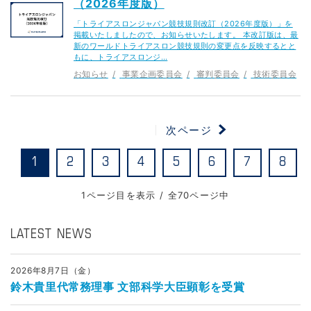
（2026年度版）
「トライアスロンジャパン競技規則改訂（2026年度版）」を
掲載いたしましたので、お知らせいたします。 本改訂版は、最
新のワールドトライアスロン競技規則の変更点を反映するとと
もに、トライアスロンジ…
お知らせ
事業企画委員会
審判委員会
技術委員会
次ページ
1
2
3
4
5
6
7
8
1ページ目を表示 / 全70ページ中
LATEST NEWS
2026年8月7日（金）
鈴木貴里代常務理事 文部科学大臣顕彰を受賞