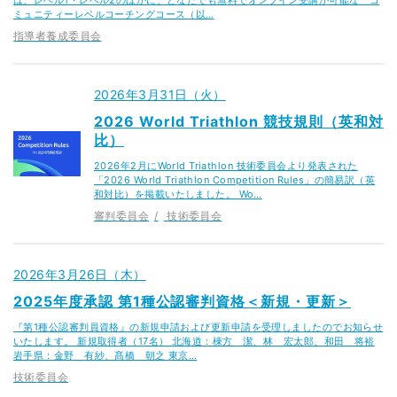
ミュニティーレベルコーチングコース（以…
指導者養成委員会
2026年3月31日（火）
2026 World Triathlon 競技規則（英和対
比）
2026年2月にWorld Triathlon 技術委員会より発表された
「2026 World Triathlon Competition Rules」の簡易訳（英
和対比）を掲載いたしました。 Wo…
審判委員会
技術委員会
2026年3月26日（木）
2025年度承認 第1種公認審判資格＜新規・更新＞
『第1種公認審判員資格』の新規申請および更新申請を受理しましたのでお知らせ
いたします。 新規取得者（17名） 北海道：棟方 潔、林 宏太郎、和田 将裕
岩手県：金野 有紗、髙橋 朝之 東京…
技術委員会