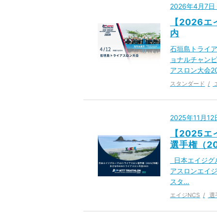
2026年4月7
【2026
内
石垣島トライア
ョナルチャンピ
アスロン大会20
スタンダード
2025年11月1
【2025
選手権（2
日本エイジグルー
アスロンエイジ
スタ…
エイジNCS
選