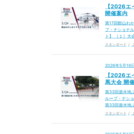
【2026
開催案内
第17回館山わ
プ・ナショナル
ト】 ［１］大
スタンダード
2026年5月1
【2026
馬大会 開
第33回遊水地
ループ・ナショ
第33回遊水地
スタンダード