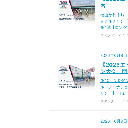
内
福山かわまちト
ョナルチャンピ
第4戦【ロング
スタンダード
2026年6月9
【2026エ
ン大会 開
第40回NISS
ループ・ナショ
リント】 ［１
スタンダード
2026年6月9