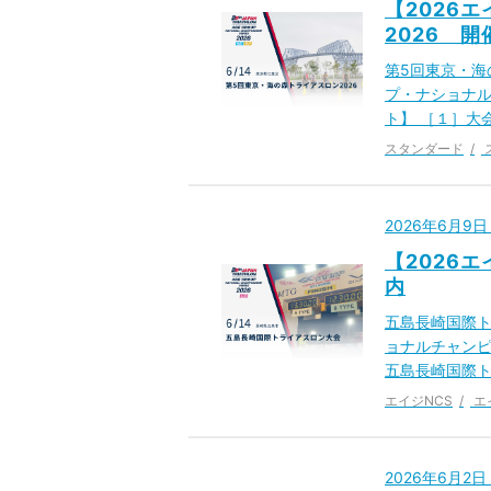
【2026
2026 
第5回東京・海
プ・ナショナル
ト】 ［１］大会
スタンダード
2026年6月9
【2026
内
五島長崎国際ト
ョナルチャンピ
五島長崎国際ト
エイジNCS
エ
2026年6月2