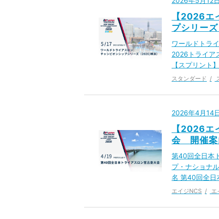
2026年5月1
【2026
プシリーズ
ワールドトライ
2026トライ
【スプリント】
スタンダード
2026年4月1
【2026
会 開催案
第40回全日本
プ・ナショナル
名 第40回全
エイジNCS
エ