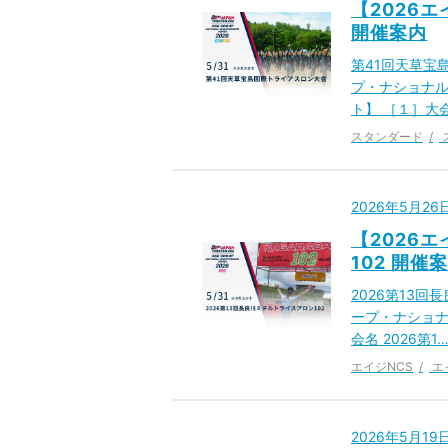
【2026
開催案内
第41回天草宝
プ・ナショナル
ト】 ［１］大
スタンダード
2026年5月2
【2026
102 開催
2026第13回
ープ・ナショナ
会名 2026第1
エイジNCS
エ
2026年5月1