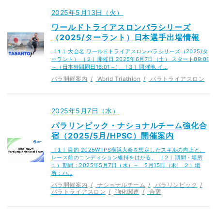
2025年5月13日（火）
ワールドトライアスロンパラシリーズ
（2025/ターラント）日本選手出場情報
［１］大会名 ワールドトライアスロンパラシリーズ（2025/タ
ーラント） ［２］開催日 2025年6月7日（土） スタート09:01
～（日本時間同日16:01～） ［３］開催地 イ…
パラ開催案内
World Triathlon
パラトライアスロン
2025年5月7日（水）
パラリンピック・ナショナルチーム強化合
宿（2025/5月/HPSC）開催案内
［１］目的 2025WTPS横浜大会を想定したスキルの向上と、
レース前のコンディション維持をはかる。 ［２］期間・場所
１）期間：2025年5月7日（水）～ 5月15日（木） ２）場
所：ハ…
パラ開催案内
ナショナルチーム
パラリンピック
パラトライアスロン
強化関連
合宿