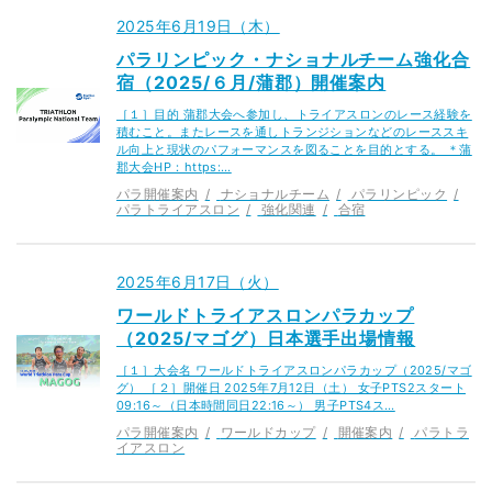
2025年6月19日（木）
パラリンピック・ナショナルチーム強化合
宿（2025/６月/蒲郡）開催案内
［１］目的 蒲郡大会へ参加し、トライアスロンのレース経験を
積むこと。またレースを通しトランジションなどのレーススキ
ル向上と現状のパフォーマンスを図ることを目的とする。 ＊蒲
郡大会HP：https:…
パラ開催案内
ナショナルチーム
パラリンピック
パラトライアスロン
強化関連
合宿
2025年6月17日（火）
ワールドトライアスロンパラカップ
（2025/マゴグ）日本選手出場情報
［１］大会名 ワールドトライアスロンパラカップ（2025/マゴ
グ） ［２］開催日 2025年7月12日（土） 女子PTS2スタート
09:16～（日本時間同日22:16～） 男子PTS4ス…
パラ開催案内
ワールドカップ
開催案内
パラトラ
イアスロン