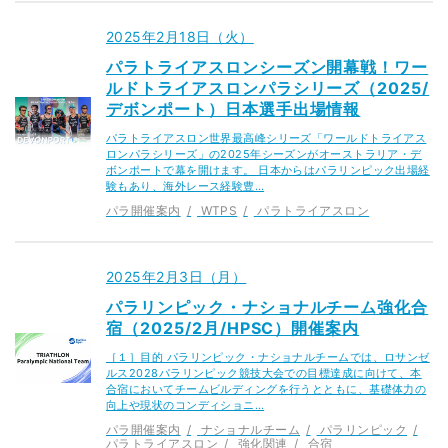
2025年2月18日（火）
パラトライアスロンシーズン開幕戦！ワー
ルドトライアスロンパラシリーズ（2025/
デボンポート）日本選手出場情報
パラトライアスロン世界最高峰シリーズ「ワールドトライアス
ロンパラシリーズ」の2025年シーズンがオーストラリア・デ
ボンポートで幕を開けます。 日本からはパラリンピック出場経
験もあり、海外レース経験豊…
パラ開催案内
WTPS
パラトライアスロン
2025年2月3日（月）
パラリンピック・ナショナルチーム強化合
宿（2025/2月/HPSC）開催案内
［１］目的 パラリンピック・ナショナルチームでは、ロサンゼ
ルス2028パラリンピック競技大会での目標達成に向けて、本
合宿においてチームビルディングを行うとともに、基礎体力の
向上や現状のコンディショニ…
パラ開催案内
ナショナルチーム
パラリンピック
パラトライアスロン
強化関連
合宿