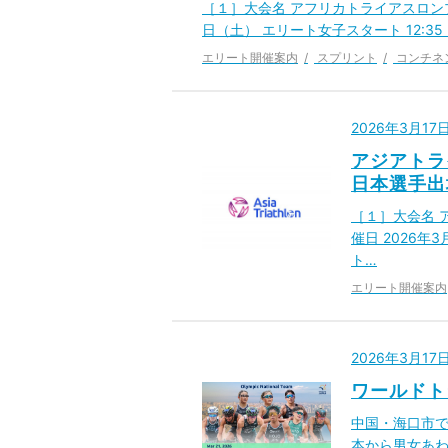
［１］大会名 アフリカトライアスロンプレ
日（土） エリート女子スタート 12:35
エリート開催案内
スプリント
コンチネ
2026年3月1
アジアトラ
日本選手出
［１］大会名 
催日 2026年
ト…
エリート開催案内
2026年3月1
ワールドト
中国・海口市で
本から男女あわ