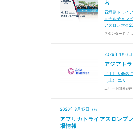
内
石垣島トライア
ョナルチャンピ
アスロン大会20
スタンダード
2026年4月6
アジアトラ
［１］大会名 ア
（土） エリート
エリート開催案内
2026年3月17日（火）
アフリカトライアスロンプレ
場情報