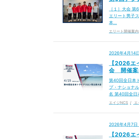
［１］大会 第
エリート男子スタ
本…
エリート開催案内
2026年4月1
【2026
会 開催案
第40回全日本
プ・ナショナル
名 第40回全
エイジNCS
エ
2026年4月7
【2026