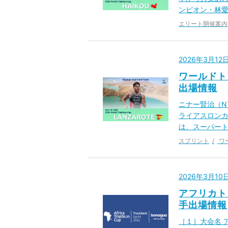
ンピオン・林愛
エリート開催案内
2026年3月1
ワールドト
出場情報
ニナー賢治（N
ライアスロンカ
は、スーパー
スプリント
ワ
2026年3月1
アフリカト
手出場情報
［１］大会名 