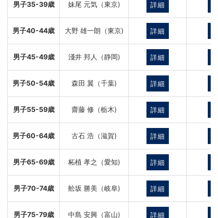
男子35-39歳
妹尾 元気（東京)
詳細
男子40-44歳
大野 雄一朗（東京)
詳細
男子45-49歳
淺井 邦人（静岡)
詳細
男子50-54歳
森田 翼（千葉)
詳細
男子55-59歳
齋藤 修（栃木)
詳細
男子60-64歳
古石 浩（滋賀)
詳細
男子65-69歳
柘植 孝之（愛知)
詳細
男子70-74歳
舩坂 勝美（岐阜)
詳細
男子75-79歳
中島 安興（富山)
詳細