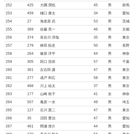
252
425
大隅 潤也
45
男
群馬県
253
459
樋口 康太
34
男
愛知県
254
27
海老原 武
53
男
茨城県
255
369
佐藤 亮一
46
男
京都府
256
374
長谷川 淳哉
35
男
東京都
257
279
林田 拓史
50
男
長野県
258
264
篠原 洋平
44
男
神奈川
259
305
田口 浩崇
57
男
千葉県
260
361
左右田 謙
47
男
東京都
261
277
成戸 和広
58
男
東京都
262
468
川上 祐太
37
男
東京都
263
177
山崎 裕子
41
女
神奈川
264
507
庵原 一水
49
男
埼玉県
265
127
石川 憲二
47
男
東京都
266
35
沼田 豊治
47
男
愛知県
267
461
間瀬 啓介
44
男
愛知県