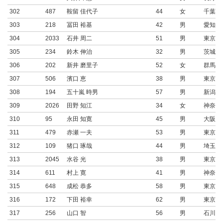
302
487
鞍留 佳代子
44
女
千葉県
303
218
冨田 裕基
42
男
愛知県
304
2033
石井 周二
51
男
東京都
305
234
鈴木 伸治
32
男
茨城県
306
202
新井 磨里子
52
女
群馬県
307
506
濱口 恵
38
男
東京都
308
194
五十嵐 時男
57
男
新潟県
309
2026
田野 知江
34
女
神奈川
310
95
永田 知寛
45
男
大阪府
311
479
赤瀬 一夫
53
男
東京都
312
109
猪口 琢哉
44
男
埼玉県
313
2045
水谷 光
38
男
東京都
314
611
村上 寛
41
男
神奈川
315
648
成松 恭多
58
男
東京都
316
172
下田 裕幸
62
男
東京都
317
256
山口 智
56
男
石川県