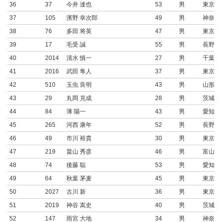
36
37
今井 達也
53
男
東京都
37
105
濱野 幸次郎
49
男
神奈川
38
76
多田 将英
47
男
東京都
39
17
毛受 誠
55
男
長野県
40
2014
清水 慎一
27
男
千葉県
41
2016
武田 隼人
37
男
東京都
42
510
玉虫 良明
43
男
山形県
43
29
丸岡 克成
28
男
茨城県
44
84
薄 陽一
43
男
愛知県
45
265
河西 康年
52
男
長野県
46
49
市川 裕貴
30
男
東京都
47
219
畠山 秀彦
46
男
富山県
48
74
後藤 聡
53
男
愛知県
49
64
秋葉 茅麦
45
男
東京都
50
2027
古川 新
36
男
東京都
51
2019
神谷 嵩史
40
男
茨城県
52
147
雨宮 大地
34
男
神奈川