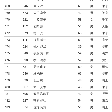
468
646
佐長 功
61
男
東京都
469
573
佐伯 卓也
42
男
神奈川
470
221
小又 茂子
58
女
千葉県
471
152
岩間 康
51
男
大阪府
472
579
村田 光二
68
男
東京都
473
111
福井 盛一
51
男
京都府
474
624
鈴木 紀哉
39
男
長野県
475
340
伊藤 英一郎
59
男
長野県
476
598
横山 岳彦
57
男
愛知県
477
531
男全 由美
59
女
滋賀県
478
546
林 秀昭
66
男
長野県
479
320
石上 純
48
男
埼玉県
480
567
太田 真木
45
男
東京都
481
595
洞田 和歌子
42
女
長野県
482
227
菅原 好弘
54
男
東京都
483
574
菅野 良寛
53
男
埼玉県