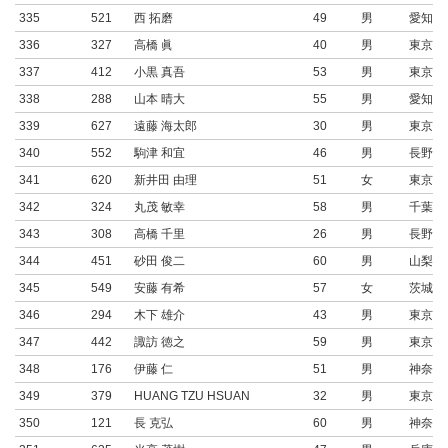
335
521
西 拓磨
49
男
愛知県
336
327
高橋 眞
40
男
東京都
337
412
小黒 真吾
53
男
東京都
338
288
山本 晴大
55
男
愛知県
339
627
遠藤 海太郎
30
男
東京都
340
552
駒津 和宜
46
男
長野県
341
620
新井田 由理
51
女
東京都
342
324
丸茂 敏幸
58
男
千葉県
343
308
高橋 千里
26
男
長野県
344
451
砂田 俊二
60
男
山梨県
345
549
安藤 有希
57
女
茨城県
346
294
木下 雄介
43
男
東京都
347
442
諏訪 徳之
59
男
東京都
348
176
伊藤 仁
51
男
神奈川
349
379
HUANG TZU HSUAN
32
男
東京都
350
121
長 克弘
60
男
神奈川