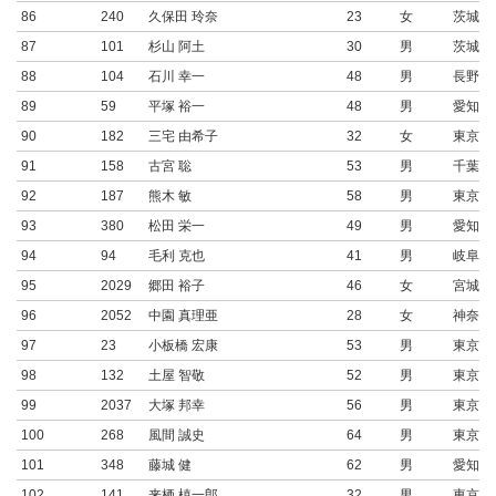
86
240
久保田 玲奈
23
女
茨城県
87
101
杉山 阿土
30
男
茨城県
88
104
石川 幸一
48
男
長野県
89
59
平塚 裕一
48
男
愛知県
90
182
三宅 由希子
32
女
東京都
91
158
古宮 聡
53
男
千葉県
92
187
熊木 敏
58
男
東京都
93
380
松田 栄一
49
男
愛知県
94
94
毛利 克也
41
男
岐阜県
95
2029
郷田 裕子
46
女
宮城県
96
2052
中園 真理亜
28
女
神奈川
97
23
小板橋 宏康
53
男
東京都
98
132
土屋 智敬
52
男
東京都
99
2037
大塚 邦幸
56
男
東京都
100
268
風間 誠史
64
男
東京都
101
348
藤城 健
62
男
愛知県
102
141
来栖 槙一郎
32
男
東京都