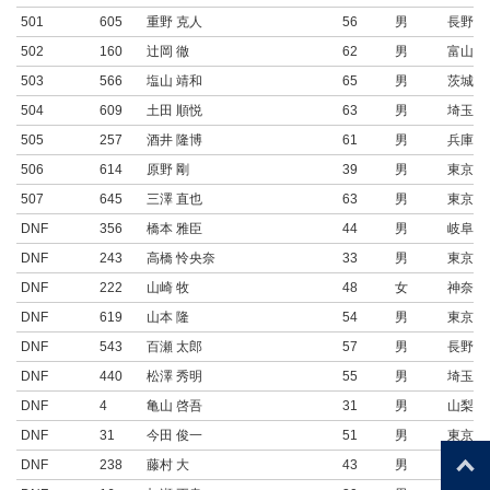
501
605
重野 克人
56
男
長野県
502
160
辻岡 徹
62
男
富山県
503
566
塩山 靖和
65
男
茨城県
504
609
土田 順悦
63
男
埼玉県
505
257
酒井 隆博
61
男
兵庫県
506
614
原野 剛
39
男
東京都
507
645
三澤 直也
63
男
東京都
DNF
356
橋本 雅臣
44
男
岐阜県
DNF
243
高橋 怜央奈
33
男
東京都
DNF
222
山崎 牧
48
女
神奈川
DNF
619
山本 隆
54
男
東京都
DNF
543
百瀬 太郎
57
男
長野県
DNF
440
松澤 秀明
55
男
埼玉県
DNF
4
亀山 啓吾
31
男
山梨県
DNF
31
今田 俊一
51
男
東京都
DNF
238
藤村 大
43
男
愛知県