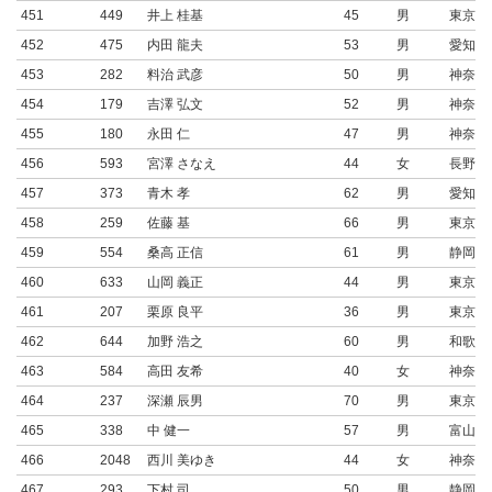
451
449
井上 桂基
45
男
東京都
452
475
内田 龍夫
53
男
愛知県
453
282
料治 武彦
50
男
神奈川
454
179
吉澤 弘文
52
男
神奈川
455
180
永田 仁
47
男
神奈川
456
593
宮澤 さなえ
44
女
長野県
457
373
青木 孝
62
男
愛知県
458
259
佐藤 基
66
男
東京都
459
554
桑高 正信
61
男
静岡県
460
633
山岡 義正
44
男
東京都
461
207
栗原 良平
36
男
東京都
462
644
加野 浩之
60
男
和歌山
463
584
高田 友希
40
女
神奈川
464
237
深瀬 辰男
70
男
東京都
465
338
中 健一
57
男
富山県
466
2048
西川 美ゆき
44
女
神奈川
467
293
下村 司
50
男
静岡県