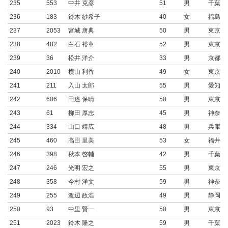
235
553
中井 克彦
51
男
千葉県
236
183
鈴木 紗希子
40
女
福島県
237
2053
宮城 唐典
50
男
東京都
238
482
白石 裕章
52
男
東京都
239
36
松井 洋介
33
男
京都府
240
2010
横山 利香
49
女
東京都
241
211
入山 太郎
55
男
愛知県
242
606
田邉 保晴
50
男
東京都
243
61
柳田 厚志
45
男
神奈川
244
334
山口 靖広
48
男
兵庫県
245
460
高田 里美
53
女
福井県
246
398
秋本 啓輔
42
男
千葉県
247
246
光明 宏之
55
男
東京都
248
358
今村 洋文
59
男
神奈川
249
255
渡辺 政浩
49
男
静岡県
250
93
中里 賢一
50
男
東京都
251
2023
鈴木 隆之
59
男
千葉県