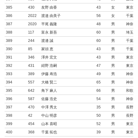
385
430
友野 由香
43
女
東京都
386
2022
渡邉 由美子
56
女
千葉県
387
2020
平尾 義隆
48
男
神奈川
388
117
富永 新吾
60
男
埼玉県
389
244
渡邊 誠
60
男
千葉県
390
85
家頭 恵
43
男
千葉県
391
346
澤井 宏文
43
男
東京都
392
431
紺野 浩嗣
47
男
東京都
393
389
伊藤 寿浩
49
男
神奈川
394
557
大橋 賢二
65
男
神奈川
395
642
角下 麻人
66
男
和歌山
396
587
佐藤 浩史
54
男
神奈川
397
470
中澤 秀太
35
男
長野県
398
42
中山 明彦
50
男
長野県
399
454
山本 喜昭
52
男
東京都
400
368
千葉 拓也
39
男
東京都