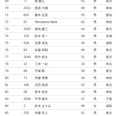
69
77
南 敏広
55
男
東京都
70
2021
西原 大輔
48
男
神奈川
71
603
桑本 忠晃
55
男
愛知県
72
67
Shrosbree Mark
62
男
神奈川
73
2002
畑地 慶三
44
男
東京都
74
150
鈴木 英一
49
男
茨城県
75
538
安齋 達也
34
男
福島県
76
83
佐藤 和昭
49
男
東京都
77
2044
田中 想太
31
男
東京都
78
12
三井 一紀
33
男
埼玉県
79
66
平塚 剛
39
男
東京都
80
71
伊藤 勇磨
34
男
神奈川
81
196
石田 真啓
43
男
東京都
82
58
青木 悟史
49
男
神奈川
83
2006
平澤 健市
47
男
千葉県
84
2
鈴木 まさみ
46
女
福島県
85
235
伊藤 常人
41
男
東京都