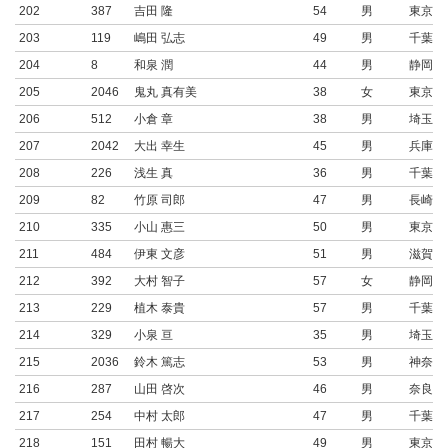
202
387
吉田 隆
54
男
東京都
203
119
嶋田 弘志
49
男
千葉県
204
8
和泉 潤
44
男
静岡県
205
2046
鬼丸 真有美
38
女
東京都
206
512
小倉 章
38
男
埼玉県
207
2042
大出 幸生
45
男
兵庫県
208
226
浅生 真
36
男
千葉県
209
82
竹原 司郎
47
男
長崎県
210
335
小山 惠三
50
男
東京都
211
484
伊東 文彦
51
男
滋賀県
212
392
大村 智子
57
女
静岡県
213
229
植木 泰貴
57
男
千葉県
214
329
小泉 亘
35
男
埼玉県
215
2036
鈴木 篤志
53
男
神奈川
216
287
山田 啓次
46
男
奈良県
217
254
中村 太郎
47
男
千葉県
218
151
田村 暢大
49
男
東京都