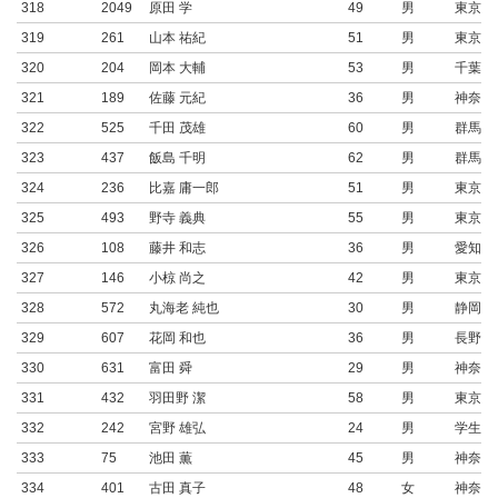
318
2049
原田 学
49
男
東京都
319
261
山本 祐紀
51
男
東京都
320
204
岡本 大輔
53
男
千葉県
321
189
佐藤 元紀
36
男
神奈川
322
525
千田 茂雄
60
男
群馬県
323
437
飯島 千明
62
男
群馬県
324
236
比嘉 庸一郎
51
男
東京都
325
493
野寺 義典
55
男
東京都
326
108
藤井 和志
36
男
愛知県
327
146
小椋 尚之
42
男
東京都
328
572
丸海老 純也
30
男
静岡県
329
607
花岡 和也
36
男
長野県
330
631
富田 舜
29
男
神奈川
331
432
羽田野 潔
58
男
東京都
332
242
宮野 雄弘
24
男
学生連
333
75
池田 薫
45
男
神奈川
334
401
古田 真子
48
女
神奈川