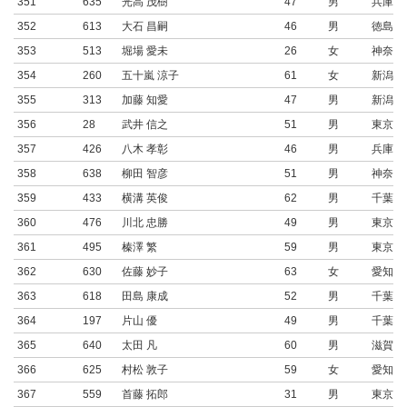
351
635
光高 茂樹
47
男
兵庫県
352
613
大石 昌嗣
46
男
徳島県
353
513
堀場 愛未
26
女
神奈川
354
260
五十嵐 涼子
61
女
新潟県
355
313
加藤 知愛
47
男
新潟県
356
28
武井 信之
51
男
東京都
357
426
八木 孝彰
46
男
兵庫県
358
638
柳田 智彦
51
男
神奈川
359
433
横溝 英俊
62
男
千葉県
360
476
川北 忠勝
49
男
東京都
361
495
榛澤 繁
59
男
東京都
362
630
佐藤 妙子
63
女
愛知県
363
618
田島 康成
52
男
千葉県
364
197
片山 優
49
男
千葉県
365
640
太田 凡
60
男
滋賀県
366
625
村松 敦子
59
女
愛知県
367
559
首藤 拓郎
31
男
東京都