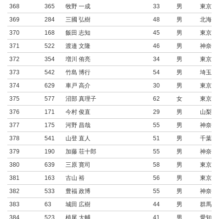
368
365
牧野 一成
33
男
東京都
369
284
三國 弘樹
48
男
北海道
370
168
飯田 志知
45
男
東京都
371
522
渡邉 文隆
46
男
神奈川
372
354
増川 侑亮
34
男
東京都
373
542
竹島 博行
54
男
埼玉県
374
629
車戸 高介
30
男
東京都
375
577
沼部 真理子
62
女
東京都
376
171
今村 俊直
29
男
山梨県
377
175
河野 昌哉
55
男
神奈川
378
541
山登 直人
51
男
千葉県
379
190
加藤 荘十郎
55
男
神奈川
380
639
三原 寛司
58
男
東京都
381
163
古山 裕
56
男
東京都
382
533
豊福 政博
55
男
神奈川
383
63
城田 広樹
44
男
群馬県
384
523
植尾 大輔
41
男
愛知県