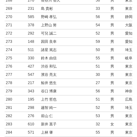
268
270
長谷川 智久
56
男
東京都
269
231
島 貴彬
33
男
東京都
270
585
野崎 孝弘
56
男
静岡県
271
378
上野山 努
54
男
大阪府
272
292
可兒 誠二
52
男
愛知県
273
148
因田 良幸
59
男
愛知県
274
511
諸星 篤志
50
男
埼玉県
275
330
鈴木 由信
55
男
岐阜県
276
427
渋谷 和弘
51
男
東京都
277
547
濱谷 亮太
30
男
東京都
278
217
鯨井 悠生
27
男
東京都
279
343
谷口 博康
56
男
神奈川
280
195
上竹 哲也
51
男
広島県
281
298
越智 純一
52
男
埼玉県
282
276
前山 仁
53
男
東京都
283
610
新井 菖子
32
女
東京都
284
571
上林 肇
55
男
東京都