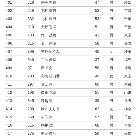
401
318
井手 秀雄
47
男
愛知県
402
216
中村 嘉秀
52
男
京都府
403
332
北村 辰男
52
男
千葉県
404
310
大野 智洋
51
男
千葉県
405
133
竹下 茂雄
43
男
東京都
406
315
山下 達朗
58
男
長野県
407
399
矢野 めぐみ
40
女
埼玉県
408
540
二木 俊幸
37
男
福島県
409
97
森 卓史
58
男
徳島県
410
203
高橋 明日香
49
女
東京都
411
297
藤田 淳
60
男
京都府
412
198
齋藤 克朗
51
男
山形県
413
345
河越 諒
39
男
長野県
414
280
鈴木 えり香
62
女
神奈川
415
568
今田 淳一
57
男
千葉県
416
515
奥井 潤
68
男
大阪府
417
375
堀田 俊則
50
男
愛知県