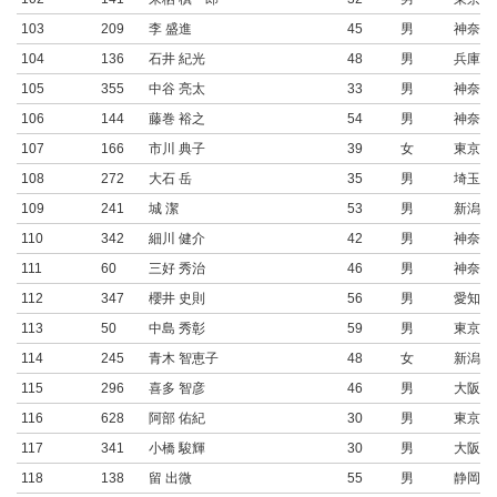
103
209
李 盛進
45
男
神奈川
104
136
石井 紀光
48
男
兵庫県
105
355
中谷 亮太
33
男
神奈川
106
144
藤巻 裕之
54
男
神奈川
107
166
市川 典子
39
女
東京都
108
272
大石 岳
35
男
埼玉県
109
241
城 潔
53
男
新潟県
110
342
細川 健介
42
男
神奈川
111
60
三好 秀治
46
男
神奈川
112
347
櫻井 史則
56
男
愛知県
113
50
中島 秀彰
59
男
東京都
114
245
青木 智恵子
48
女
新潟県
115
296
喜多 智彦
46
男
大阪府
116
628
阿部 佑紀
30
男
東京都
117
341
小橋 駿輝
30
男
大阪府
118
138
留 出微
55
男
静岡県