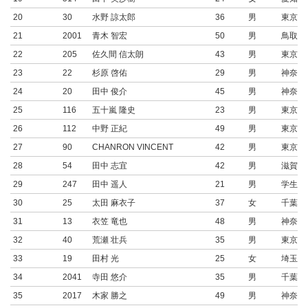
20
30
水野 諒太郎
36
男
東京都
21
2001
青木 智宏
50
男
鳥取県
22
205
佐久間 信太朗
43
男
東京都
23
22
杉原 啓佑
29
男
神奈川
24
20
田中 俊介
45
男
神奈川
25
116
五十嵐 隆史
23
男
東京都
26
112
中野 正紀
49
男
東京都
27
90
CHANRON VINCENT
42
男
東京都
28
54
田中 志宜
42
男
滋賀県
29
247
田中 遥人
21
男
学生連
30
25
太田 麻衣子
37
女
千葉県
31
13
衣笠 竜也
48
男
神奈川
32
40
荒瀬 壮兵
35
男
東京都
33
19
田村 光
25
女
埼玉県
34
2041
寺田 悠介
35
男
千葉県
35
2017
木家 勝之
49
男
神奈川