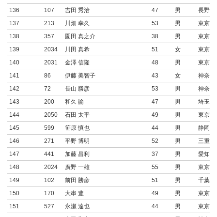
136
107
吉田 秀治
47
男
長野県
137
213
川畑 幸久
53
男
東京都
138
357
園田 真之介
38
男
東京都
139
2034
川田 真希
51
女
東京都
140
2031
金澤 信隆
48
男
東京都
141
86
伊藤 美智子
43
女
神奈川
142
72
長山 勝彦
53
男
神奈川
143
200
和久 諭
47
男
埼玉県
144
2050
石田 太平
49
男
東京都
145
599
笹原 慎也
44
男
静岡県
146
271
平野 博明
52
男
三重県
147
441
加藤 昌利
37
男
愛知県
148
2024
廣野 一雄
55
男
東京都
149
102
前田 勝彦
51
男
千葉県
150
170
大串 豊
49
男
東京都
151
527
永瀬 達也
44
男
東京都