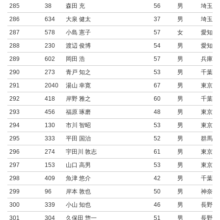
285
38
森田 充
56
男
埼玉県
286
634
大泉 健太
37
男
埼玉県
287
578
小島 憲子
57
女
愛知県
288
230
渡辺 俊博
54
男
愛知県
289
602
岡田 浩
57
男
兵庫県
290
273
青戸 知之
53
男
千葉県
291
2040
湯山 幸寛
67
男
東京都
292
418
岸野 雅之
60
男
千葉県
293
456
福原 琢磨
48
男
東京都
294
130
市川 智昭
53
男
東京都
295
333
平田 国治
52
男
群馬県
296
274
宇田川 敦志
61
男
東京都
297
153
山口 高男
53
男
東京都
298
409
魚津 悠介
42
男
千葉県
299
96
岸本 敦也
50
男
神奈川
300
339
小山 知也
46
男
長野県
301
304
久保田 惣一
51
男
長野県