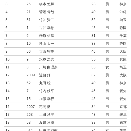
3
26
橋本 悠輝
23
男
神奈川
4
21
菅沼 伸哉
40
男
沖縄県
5
51
竹谷 賢二
53
男
埼玉県
6
1
古谷 幸慈
48
男
静岡県
7
6
榊原 佑基
31
男
千葉県
8
10
杉山 太一
38
男
静岡県
9
56
大西 智史
46
男
大阪府
10
9
水谷 浩志
35
男
兵庫県
11
3
川崎 由理奈
36
女
埼玉県
12
2009
近藤 輝
32
男
大阪府
13
62
丸田 聡
40
男
神奈川
14
7
竹内 鉄平
46
男
愛知県
15
15
加藤 幸行
48
男
愛知県
16
2007
宅間 徹
34
男
京都府
17
263
土田 洋平
43
男
岐阜県
18
53
渡邉 達樹
33
男
東京都
19
514
田中 美沙樹
24
女
愛知県