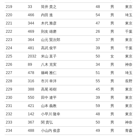
219
33
筒井 貴之
48
男
東京都
220
466
内田 進
54
男
埼玉県
221
344
木代 雅彦
47
男
東京都
222
469
則友 雄磨
26
男
千葉県
223
364
山元 賢次郎
37
男
東京都
224
481
高武 俊平
39
男
千葉県
225
2032
米山 直子
50
女
東京都
226
89
八木 克実
34
男
神奈川
227
478
篠崎 雅仁
51
男
埼玉県
228
316
市川 幸洋
55
男
長野県
229
388
高尾 裕樹
45
男
東京都
230
550
田中 遼平
39
男
東京都
231
421
山本 義教
59
男
東京都
232
142
小早川 隆幸
48
男
東京都
233
367
関 貴弘
50
男
神奈川
234
488
小山内 俊彦
49
男
青森県