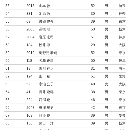
53
2013
山本 敦
52
男
埼玉県
54
331
池添 敦
30
男
神奈川
55
69
磯部 優介
39
男
東京都
56
2003
高橋 順一
53
男
栃木県
57
2004
岩原 宏司
51
男
神奈川
58
184
松井 涼
29
男
大阪府
59
2012
鳥野見 泰嗣
52
男
東京都
60
118
各務 正敏
50
男
岐阜県
61
18
古川 祥之
31
男
埼玉県
62
124
山下 精
51
男
愛知県
63
52
宇治 公子
40
女
大阪府
64
41
長井 建郎
38
男
東京都
65
224
西 達也
46
男
東京都
66
2047
沓澤 篤史
42
男
東京都
67
103
渡邉 慶
39
男
愛知県
68
156
武田 一洋
39
男
栃木県