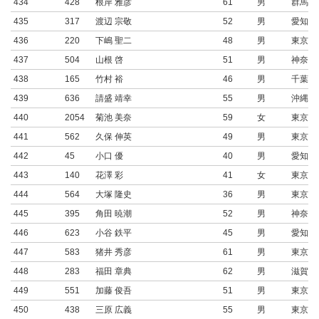
434
428
根岸 雅彦
61
男
群馬県
435
317
渡辺 宗敬
52
男
愛知県
436
220
下嶋 聖二
48
男
東京都
437
504
山根 啓
51
男
神奈川
438
165
竹村 裕
46
男
千葉県
439
636
請盛 靖幸
55
男
沖縄県
440
2054
菊池 美奈
59
女
東京都
441
562
久保 伸英
49
男
東京都
442
45
小口 優
40
男
愛知県
443
140
花澤 彩
41
女
東京都
444
564
大塚 隆史
36
男
東京都
445
395
角田 暁潮
52
男
神奈川
446
623
小谷 鉄平
45
男
愛知県
447
583
猪井 秀彦
61
男
東京都
448
283
福田 章典
62
男
滋賀県
449
551
加藤 俊吾
51
男
東京都
450
438
三原 広義
55
男
東京都