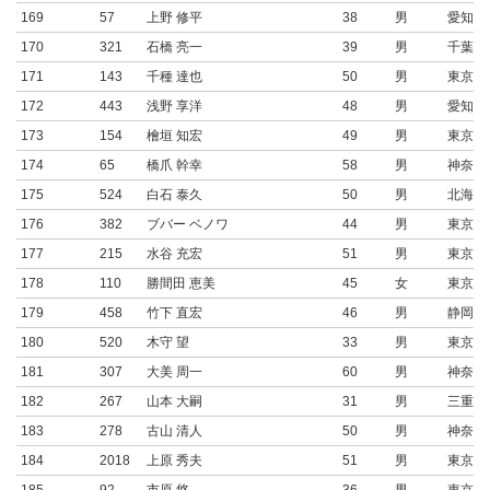
169
57
上野 修平
38
男
愛知県
170
321
石橋 亮一
39
男
千葉県
171
143
千種 達也
50
男
東京都
172
443
浅野 享洋
48
男
愛知県
173
154
檜垣 知宏
49
男
東京都
174
65
橋爪 幹幸
58
男
神奈川
175
524
白石 泰久
50
男
北海道
176
382
ブバー ベノワ
44
男
東京都
177
215
水谷 充宏
51
男
東京都
178
110
勝間田 恵美
45
女
東京都
179
458
竹下 直宏
46
男
静岡県
180
520
木守 望
33
男
東京都
181
307
大美 周一
60
男
神奈川
182
267
山本 大嗣
31
男
三重県
183
278
古山 清人
50
男
神奈川
184
2018
上原 秀夫
51
男
東京都