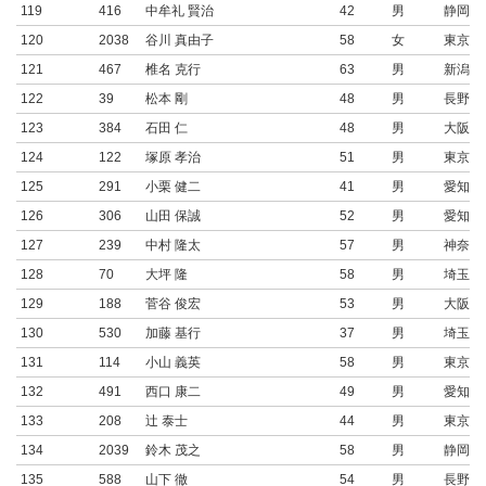
119
416
中牟礼 賢治
42
男
静岡県
120
2038
谷川 真由子
58
女
東京都
121
467
椎名 克行
63
男
新潟県
122
39
松本 剛
48
男
長野県
123
384
石田 仁
48
男
大阪府
124
122
塚原 孝治
51
男
東京都
125
291
小栗 健二
41
男
愛知県
126
306
山田 保誠
52
男
愛知県
127
239
中村 隆太
57
男
神奈川
128
70
大坪 隆
58
男
埼玉県
129
188
菅谷 俊宏
53
男
大阪府
130
530
加藤 基行
37
男
埼玉県
131
114
小山 義英
58
男
東京都
132
491
西口 康二
49
男
愛知県
133
208
辻 泰士
44
男
東京都
134
2039
鈴木 茂之
58
男
静岡県
135
588
山下 徹
54
男
長野県