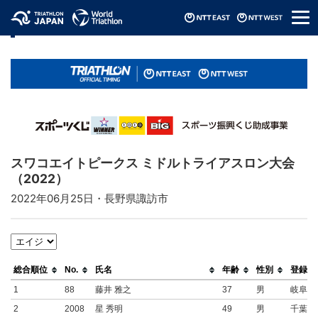
メ
リザルト / Results
ニ
ュ
ー
スワコエイトピークス ミドルトライアスロン大会
（2022）
2022年06月25日・長野県諏訪市
総合順位
No.
氏名
年齢
性別
登録地
1
88
藤井 雅之
37
男
岐阜県
2
2008
星 秀明
49
男
千葉県