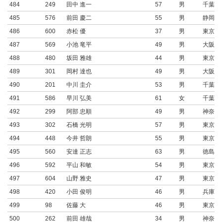
484
249
田中 進一
57
男
千葉県
485
576
前田 慶二
55
男
静岡県
486
600
赤松 優
37
男
東京都
487
569
小池 竜平
49
男
大阪府
488
480
坂田 雅雄
44
男
東京都
489
301
岡村 達也
49
男
大阪府
490
201
中川 圭介
53
男
千葉県
491
586
早川 弘美
61
女
千葉県
492
299
阿部 忠順
49
男
神奈川
493
302
石橋 光明
57
男
東京都
494
448
今井 哲朗
55
男
東京都
495
560
安達 正志
63
男
徳島県
496
592
平山 和敏
54
男
東京都
497
604
山野 雅史
47
男
東京都
498
420
小田 俊明
46
男
兵庫県
499
98
佐藤 大
46
男
東京都
500
262
前田 雄哉
34
男
神奈川