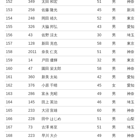
152
349
太田 和宏
51
男
神奈川
153
258
佐藤 隆光
45
男
新潟県
154
248
岡田 靖久
52
男
東京都
155
326
大脇 邦弘
43
男
愛知県
156
43
佐野 涼太
30
男
埼玉県
157
128
新田 克也
58
男
東京都
158
2011
奈良 仁克
51
男
神奈川
159
14
戸田 優輝
32
男
東京都
160
47
園田 栄太郎
58
男
神奈川
161
360
新美 太祐
42
男
愛知県
162
376
小原 千晴
45
女
愛知県
163
286
富永 充昭
49
男
神奈川
164
145
田上 英治
46
男
埼玉県
165
233
大沼 宣雄
60
男
神奈川
166
228
田中 はじめ
51
男
山梨県
167
73
古澤 将至
51
男
埼玉県
168
223
早川 大介
49
男
神奈川