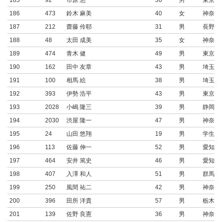
185
92
市原 悠
36
男
東京都
186
473
鈴木 麻美
40
女
神奈川
187
212
齋藤 伶耶
31
男
長野県
188
48
太田 成美
35
女
神奈川
189
474
青木 健
49
男
東京都
190
162
田中 友章
43
男
埼玉県
191
100
相馬 絵
38
男
埼玉県
192
393
伊勢 浩平
43
男
東京都
193
2028
小嶋 隆三
39
男
静岡県
194
2030
渋屋 隆一
47
男
神奈川
195
24
山田 悠翔
19
男
学生連
196
113
佐藤 伸一
52
男
愛知県
197
464
安井 篤史
46
男
愛知県
198
407
入澤 和人
51
男
群馬県
199
250
風間 祐二
42
男
神奈川
200
396
田所 洋貴
57
男
栃木県
201
139
佐野 良憲
36
男
神奈川