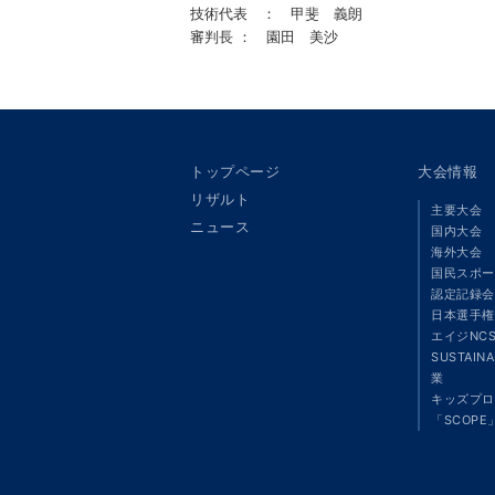
技術代表 ： 甲斐 義朗
審判長 ： 園田 美沙
トップページ
大会情報
リザルト
主要大会
ニュース
国内大会
海外大会
国民スポー
認定記録会
日本選手権
エイジNC
SUSTAIN
業
キッズプロ
「SCOPE