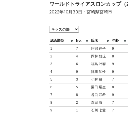
ワールドトライアスロンカップ（2
2022年10月30日・宮崎県宮崎市
総合順位
No.
氏名
年齢
1
7
阿部 佳子
9
2
4
岡林 雄琉
8
3
6
福島 叶響
9
4
9
陣川 知怜
9
5
3
小林 楓
7
6
5
園田 燿生
8
7
8
谷口 咲希
9
8
2
森田 海
7
9
1
石川 七愛
7