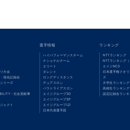
選手情報
ランキング
ハイパフォーマンスチーム
NTTランキング
ナショナルチーム
NTTランキング
エリート
エイジNCS
ツ大会
タレント
日本選手権クオリ
・強化記録会
ロングディスタンス
ズ
シリーズ
デュアスロン
大学生ランキング
S
パラトライアスロン
高校生ランキング
ABILITY・社会貢献事
エイジグループSD
認定記録会ランキ
エイジグループSP
ジェクト
エイジグループLD
」
日本代表選手団