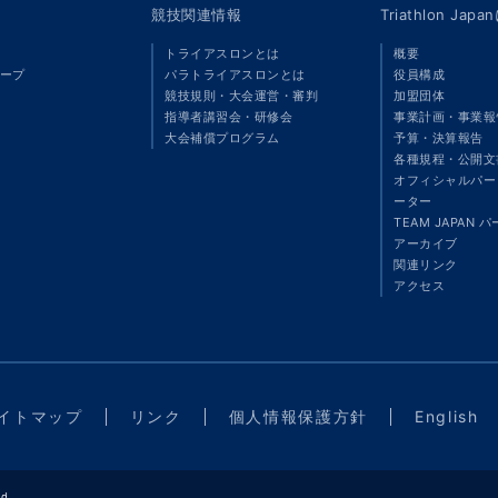
競技関連情報
Triathlon Ja
トライアスロンとは
概要
ープ
パラトライアスロンとは
役員構成
競技規則・大会運営・審判
加盟団体
指導者講習会・研修会
事業計画・事業報
大会補償プログラム
予算・決算報告
各種規程・公開文
オフィシャルパート
ーター
TEAM JAPAN 
アーカイブ
関連リンク
アクセス
イトマップ
リンク
個人情報保護方針
English