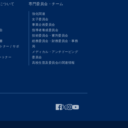
panについて
専門委員会・チーム
強化関連
女子委員会
事業企画委員会
告
指導者養成委員会
技術委員会・審判委員会
書
総務委員会・財務委員会・事務
ナー / サポ
局
メディカル・アンチドーピング
パートナー
委員会
高校生普及委員会の関連情報