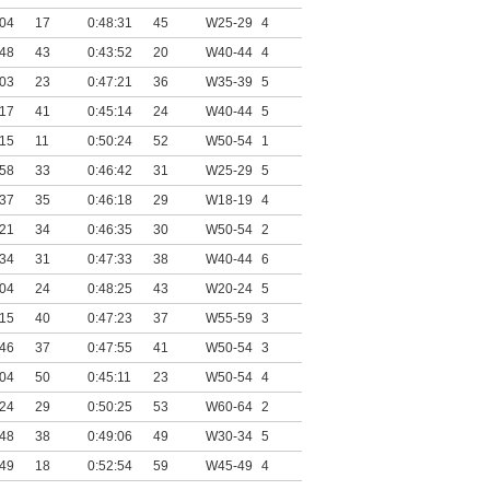
:04
17
0:48:31
45
W25-29
4
:48
43
0:43:52
20
W40-44
4
:03
23
0:47:21
36
W35-39
5
:17
41
0:45:14
24
W40-44
5
:15
11
0:50:24
52
W50-54
1
:58
33
0:46:42
31
W25-29
5
:37
35
0:46:18
29
W18-19
4
:21
34
0:46:35
30
W50-54
2
:34
31
0:47:33
38
W40-44
6
:04
24
0:48:25
43
W20-24
5
:15
40
0:47:23
37
W55-59
3
:46
37
0:47:55
41
W50-54
3
:04
50
0:45:11
23
W50-54
4
:24
29
0:50:25
53
W60-64
2
:48
38
0:49:06
49
W30-34
5
:49
18
0:52:54
59
W45-49
4