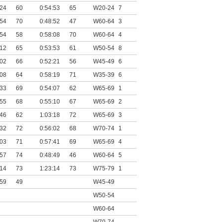
:24
60
0:54:53
65
W20-24
7
:54
70
0:48:52
47
W60-64
3
:54
58
0:58:08
70
W60-64
4
:12
65
0:53:53
61
W50-54
8
:02
66
0:52:21
56
W45-49
6
:08
64
0:58:19
71
W35-39
6
:33
69
0:54:07
62
W65-69
1
:55
68
0:55:10
67
W65-69
2
:46
62
1:03:18
72
W65-69
3
:32
72
0:56:02
68
W70-74
1
:03
71
0:57:41
69
W65-69
4
:57
74
0:48:49
46
W60-64
5
:14
73
1:23:14
73
W75-79
1
:59
49
W45-49
W50-54
W60-64
W70-74