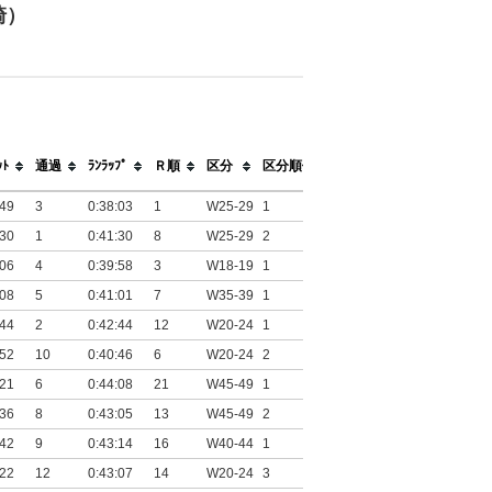
崎）
ｯﾄ
通過
ﾗﾝﾗｯﾌﾟ
Ｒ順
区分
区分順位
:49
3
0:38:03
1
W25-29
1
:30
1
0:41:30
8
W25-29
2
:06
4
0:39:58
3
W18-19
1
:08
5
0:41:01
7
W35-39
1
:44
2
0:42:44
12
W20-24
1
:52
10
0:40:46
6
W20-24
2
:21
6
0:44:08
21
W45-49
1
:36
8
0:43:05
13
W45-49
2
:42
9
0:43:14
16
W40-44
1
:22
12
0:43:07
14
W20-24
3