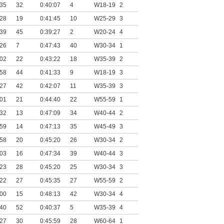
:35
32
0:40:07
4
W18-19
2
:28
19
0:41:45
10
W25-29
3
:39
45
0:39:27
2
W20-24
4
:26
7
0:47:43
40
W30-34
1
:02
22
0:43:22
18
W35-39
2
:58
44
0:41:33
9
W18-19
3
:27
42
0:42:07
11
W35-39
3
:01
21
0:44:40
22
W55-59
1
:32
13
0:47:09
34
W40-44
2
:59
14
0:47:13
35
W45-49
3
:58
20
0:45:20
26
W30-34
2
:03
16
0:47:34
39
W40-44
3
:23
28
0:45:20
25
W30-34
3
:22
27
0:45:35
27
W55-59
2
:00
15
0:48:13
42
W30-34
4
:40
52
0:40:37
5
W35-39
4
:27
30
0:45:59
28
W60-64
1