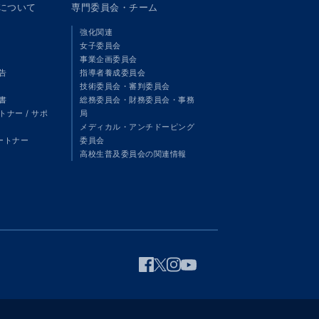
panについて
専門委員会・チーム
強化関連
女子委員会
事業企画委員会
告
指導者養成委員会
技術委員会・審判委員会
書
総務委員会・財務委員会・事務
ナー / サポ
局
メディカル・アンチドーピング
パートナー
委員会
高校生普及委員会の関連情報