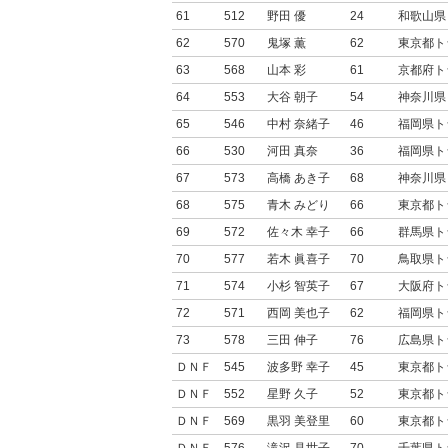
61
512
野田 優
24
和歌山県
62
570
鬼塚 薫
62
東京都ト
63
568
山本 彩
61
京都府ト
64
553
大谷 朝子
54
神奈川県
65
546
中村 奈緒子
46
福岡県ト
66
530
河田 真奈
36
福岡県ト
67
573
高橋 あき子
68
神奈川県
68
575
青木 みどり
66
東京都ト
69
572
佐々木 幸子
66
群馬県ト
70
577
若木 眞喜子
70
鳥取県ト
71
574
小杉 智英子
67
大阪府ト
72
571
西岡 美也子
62
福岡県ト
73
578
三田 伸子
76
広島県ト
ＤＮＦ
545
波多野 幸子
45
東京都ト
ＤＮＦ
552
星野 久子
52
東京都ト
ＤＮＦ
569
黒羽 美登里
60
東京都ト
ＤＮＦ
576
滝沢 見世子
70
千葉県ト