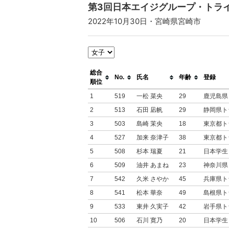
第3回日本エイジグループ・トライ
2022年10月30日・宮崎県宮崎市
総合
No.
氏名
年齢
登録
順位
1
519
一松 菜央
29
鹿児島県
2
513
石田 凪帆
29
静岡県ト
3
503
島崎 茉央
18
東京都ト
4
527
加来 奈津子
38
東京都ト
5
508
杉本 瑞夏
21
日本学生
6
509
油井 あまね
23
神奈川県
7
542
久米 さやか
45
兵庫県ト
8
541
松本 華奈
49
島根県ト
9
533
東井 久実子
42
岩手県ト
10
506
石川 寛乃
20
日本学生