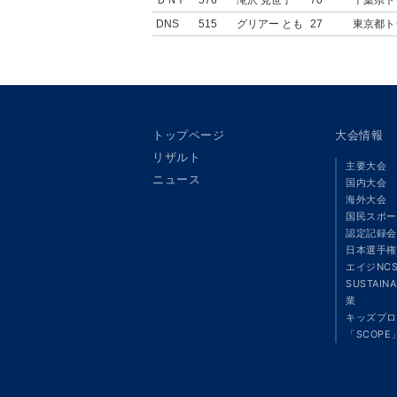
DNS
515
グリアー とも
27
東京都ト
トップページ
大会情報
リザルト
主要大会
ニュース
国内大会
海外大会
国民スポー
認定記録会
日本選手権
エイジNC
SUSTAIN
業
キッズプロ
「SCOPE