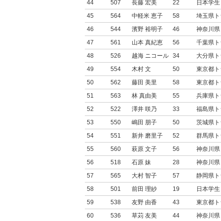
44
507
長藤 宏美
22
日本学生
45
564
中軽米 恵子
58
埼玉県ト
46
544
濱野 裕明子
46
神奈川県
47
561
山本 真紀恵
56
千葉県ト
48
526
越海 ニコール
34
大分県ト
49
554
木村 文
50
東京都ト
50
562
藤田 美里
58
東京都ト
51
563
林 真由美
55
兵庫県ト
52
522
澤井 咲乃
33
福島県ト
53
550
嶋田 朋子
50
茨城県ト
54
551
新井 磨里子
52
群馬県ト
55
560
萩原 文子
56
神奈川県
56
518
石原 妹
28
神奈川県
57
565
大村 智子
57
静岡県ト
58
501
前田 理紗
19
日本学生
59
538
友野 由香
43
東京都ト
60
536
草苅 友美
44
神奈川県