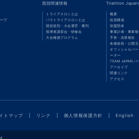
競技関連情報
Triathlon Ja
トライアスロンとは
概要
ープ
パラトライアスロンとは
役員構成
競技規則・大会運営・審判
加盟団体
指導者講習会・研修会
事業計画・事業報
大会補償プログラム
予算・決算報告
各種規程・公開文
オフィシャルパート
ーター
TEAM JAPAN 
アーカイブ
関連リンク
アクセス
イトマップ
リンク
個人情報保護方針
English
d.