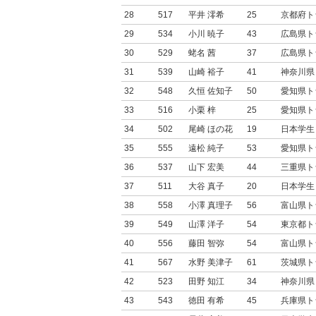
28
517
平井 澪希
25
京都府ト
29
534
小川 暁子
43
広島県ト
30
529
蛯名 茜
37
広島県ト
31
539
山崎 裕子
41
神奈川県
32
548
久恒 佐知子
50
愛知県ト
33
516
小栗 梓
25
愛知県ト
34
502
尾崎 ほの花
19
日本学生
35
555
遠松 純子
53
愛知県ト
36
537
山下 宏美
44
三重県ト
37
511
大谷 真子
20
日本学生
38
558
小澤 真理子
56
富山県ト
39
549
山澤 洋子
54
東京都ト
40
556
藤田 智弥
54
富山県ト
41
567
水野 美津子
61
茨城県ト
42
523
田野 知江
34
神奈川県
43
543
徳田 有希
45
兵庫県ト