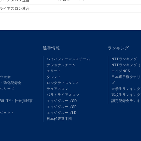
ライアスロン連合
選手情報
ランキング
ハイパフォーマンスチーム
NTTランキング
ナショナルチーム
NTTランキング
エリート
エイジNCS
ツ大会
タレント
日本選手権クオリ
・強化記録会
ロングディスタンス
ズ
シリーズ
デュアスロン
大学生ランキング
S
パラトライアスロン
高校生ランキング
ABILITY・社会貢献事
エイジグループSD
認定記録会ランキ
エイジグループSP
ジェクト
エイジグループLD
」
日本代表選手団