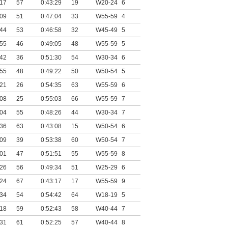
:17
57
0:43:29
19
W20-24
6
:09
51
0:47:04
33
W55-59
4
:44
53
0:46:58
32
W45-49
5
:55
46
0:49:05
48
W55-59
5
:42
36
0:51:30
54
W30-34
6
:55
48
0:49:22
50
W50-54
5
:21
26
0:54:35
63
W55-59
6
:08
25
0:55:03
66
W55-59
7
:04
55
0:48:26
44
W30-34
7
:36
63
0:43:08
15
W50-54
6
:09
39
0:53:38
60
W50-54
7
:01
47
0:51:51
55
W55-59
8
:26
56
0:49:34
51
W25-29
6
:24
67
0:43:17
17
W55-59
9
:34
54
0:54:42
64
W18-19
5
:18
59
0:52:43
58
W40-44
7
:31
61
0:52:25
57
W40-44
8