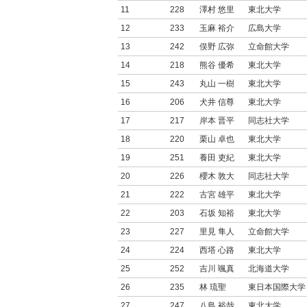
11
228
澤村 悠里
東北大学
12
233
玉麻 裕介
広島大学
13
242
俣野 広弥
立命館大学
14
218
熊谷 優希
東北大学
15
243
丸山 一樹
東北大学
16
206
犬井 信尊
東北大学
17
217
岸本 晋平
同志社大学
18
220
栗山 卓也
東北大学
19
251
養田 吏紀
東北大学
20
226
櫻木 敦大
同志社大学
21
222
古宮 雄平
東北大学
22
203
石坂 知裕
東北大学
23
227
里見 隼人
立命館大学
24
224
西塔 心路
東北大学
25
252
吉川 颯真
北海道大学
26
235
林 琉聖
東日本国際大学
27
247
八島 裕哉
東北大学