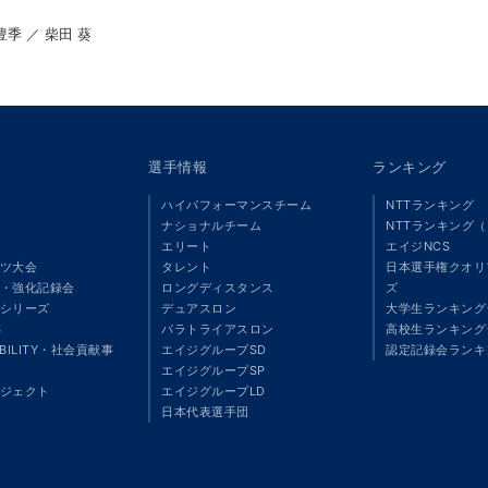
豊季 ／ 柴田 葵
選手情報
ランキング
ハイパフォーマンスチーム
NTTランキング
ナショナルチーム
NTTランキング
エリート
エイジNCS
ツ大会
タレント
日本選手権クオリ
・強化記録会
ロングディスタンス
ズ
シリーズ
デュアスロン
大学生ランキング
S
パラトライアスロン
高校生ランキング
ABILITY・社会貢献事
エイジグループSD
認定記録会ランキ
エイジグループSP
ジェクト
エイジグループLD
」
日本代表選手団