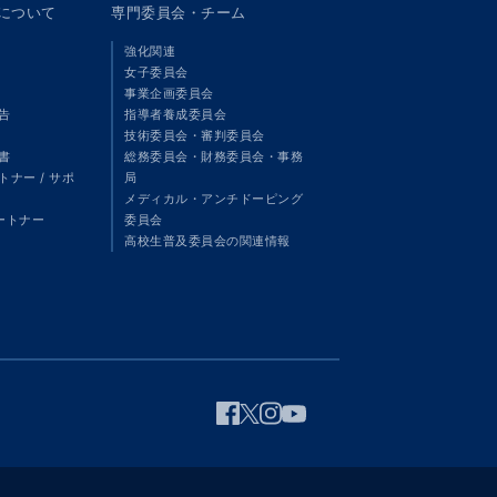
panについて
専門委員会・チーム
強化関連
女子委員会
事業企画委員会
告
指導者養成委員会
技術委員会・審判委員会
書
総務委員会・財務委員会・事務
ナー / サポ
局
メディカル・アンチドーピング
パートナー
委員会
高校生普及委員会の関連情報