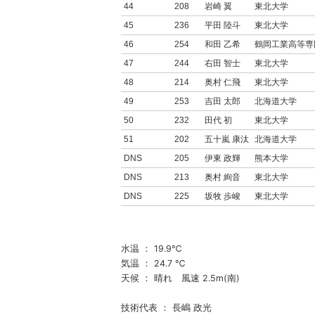
44
208
岩崎 翼
東北大学
45
236
平田 陸斗
東北大学
46
254
和田 乙希
鶴岡工業高等専
47
244
右田 智士
東北大学
48
214
奥村 仁飛
東北大学
49
253
吉田 太郎
北海道大学
50
232
田代 初
東北大学
51
202
五十嵐 康汰
北海道大学
DNS
205
伊東 政輝
熊本大学
DNS
213
奥村 絢音
東北大学
DNS
225
坂牧 歩峻
東北大学
水温 ： 19.9℃
気温 ： 24.7 ℃
天候 ： 晴れ 風速 2.5m(南)
技術代表 ： 長嶋 政光