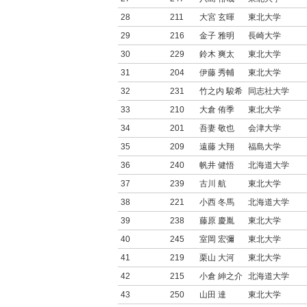
28
211
大宮 玄暉
東北大学
29
216
金子 雅明
長崎大学
30
229
鈴木 爽太
東北大学
31
204
伊藤 秀輔
東北大学
32
231
竹之内 駿希
同志社大学
33
210
大倉 侑季
東北大学
34
201
吾妻 敬也
会津大学
35
209
遠藤 大翔
福島大学
36
240
帆井 健悟
北海道大学
37
239
古川 航
東北大学
38
221
小西 冬馬
北海道大学
39
238
藤原 慶胤
東北大学
40
245
室岡 宏彌
東北大学
41
219
栗山 大河
東北大学
42
215
小倉 紳之介
北海道大学
43
250
山田 達
東北大学