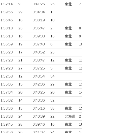
1:32:14
9
0:41:25
25
東北
7
1:39:55
29
0:34:04
1
1:35:46
18
0:38:19
10
1:38:18
23
0:35:47
2
東北
8
1:35:10
16
0:39:03
13
東北
9
1:36:59
19
0:37:40
6
東北
10
1:35:20
17
0:40:52
23
1:37:28
21
0:38:47
12
東北
11
1:39:20
27
0:37:25
5
東北
12
1:32:58
12
0:43:54
34
1:35:05
15
0:42:06
29
東北
13
1:37:04
20
0:40:25
20
東北
14
1:35:02
14
0:43:36
32
1:33:36
13
0:45:16
38
東北
15
1:38:33
24
0:40:39
22
北海道
2
1:39:45
28
0:39:46
16
東北
16
1:38:56
26
0:41:07
24
東北
17