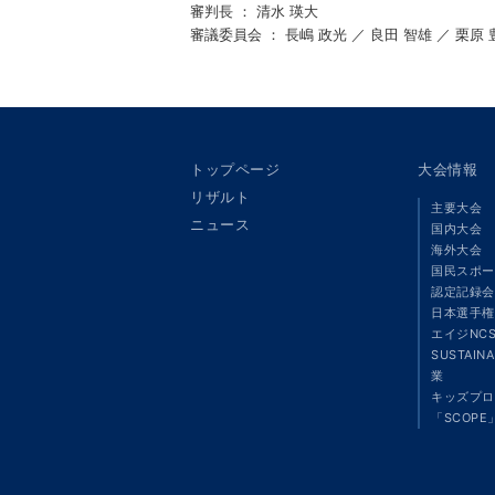
審判長 ： 清水 瑛大
審議委員会 ： 長嶋 政光 ／ 良田 智雄 ／ 栗原 
トップページ
大会情報
リザルト
主要大会
ニュース
国内大会
海外大会
国民スポー
認定記録会
日本選手権
エイジNC
SUSTAIN
業
キッズプロ
「SCOPE