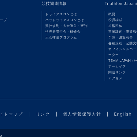
競技関連情報
Triathlon Ja
トライアスロンとは
概要
ープ
パラトライアスロンとは
役員構成
競技規則・大会運営・審判
加盟団体
指導者講習会・研修会
事業計画・事業報
大会補償プログラム
予算・決算報告
各種規程・公開文
オフィシャルパート
ーター
TEAM JAPAN 
アーカイブ
関連リンク
アクセス
イトマップ
リンク
個人情報保護方針
English
d.