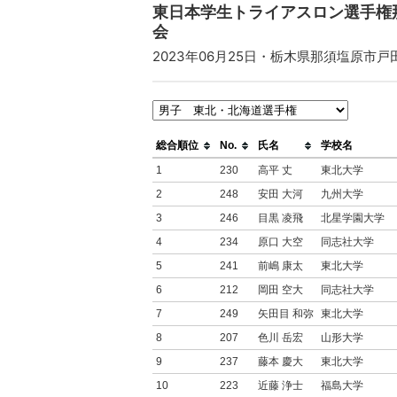
東日本学生トライアスロン選手権
会
2023年06月25日・栃木県那須塩原市
総合順位
No.
氏名
学校名
1
230
高平 丈
東北大学
2
248
安田 大河
九州大学
3
246
目黒 凌飛
北星学園大学
4
234
原口 大空
同志社大学
5
241
前嶋 康太
東北大学
6
212
岡田 空大
同志社大学
7
249
矢田目 和弥
東北大学
8
207
色川 岳宏
山形大学
9
237
藤本 慶大
東北大学
10
223
近藤 浄士
福島大学