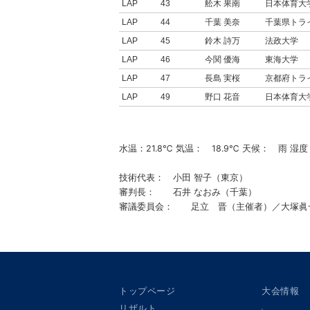
LAP
43
舩木 果南
日本体育大
LAP
44
千葉 美奈
千葉県トラ
LAP
45
鈴木 詩万
法政大学
LAP
46
今関 優海
東海大学
LAP
47
長島 実桜
京都府トラ
LAP
49
野口 花音
日本体育大
水温：21.8℃ 気温： 18.9℃ 天候： 雨 湿度
技術代表： 小田 智子（東京）
審判長： 石井 なおみ（千葉）
審議委員会： 足立 晋（主催者）／大塚眞一
トップページ
大会情報
リザルト