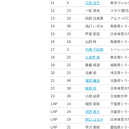
11
5
江田 佳子
東京ヴェル
12
13
一松 菜央
スサラ/鹿児
13
10
枡田 日菜果
アルファ/三
14
39
池口 いずみ
鳥取県トラ
15
26
甲斐 彩花
日本体育大
16
18
山田 梓
島根県トラ
17
3
中嶋 千紗都
トーシンパ
18
20
久保埜 南
東京都トラ
19
22
齋藤 椛凛
福島県トラ
20
15
北條 碧
埼玉県トラ
21
48
瀬賀 楓佳
大阪府トラ
22
38
柳原 咲
日本体育大
23
36
小原 結芽
立命館大学
LAP
14
堀田 茉彩
千葉県トラ
LAP
16
河野 典子
大阪府トラ
LAP
19
関口 はるか
日本体育大
LAP
21
早川 美咲
愛知県トラ