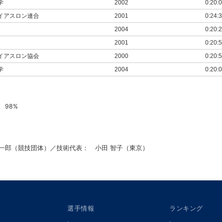
学
2002
0:20:
イアスロン連合
2001
0:24:
2004
0:20:
2001
0:20:
イアスロン協会
2000
0:20:
学
2004
0:20:
 98%
郎（競技団体）／技術代表： 小田 智子（東京）
選手情報
ランキング