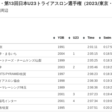
・第13回日本U23トライアスロン選手権（2023/東京
園周辺
YOB
U23
Time
Swim
京
1991
2:01:11
0:17:
学・まるいち
2004
1
2:05:15
0:18:
ートナーズ・チームケンズ/山梨
1999
2:05:25
0:18:
学
2003
2
2:05:46
0:19:
RTS PYRAMID/佐賀
1997
2:06:23
0:18:
イアスロン協会
1998
2:06:30
0:19:
ーマレーシング/埼玉
1989
2:06:36
0:19:
2001
3
2:07:23
0:19:
稲毛インター
2001
4
2:07:34
0:19:
術/佐賀
1995
2:07:51
0:20: