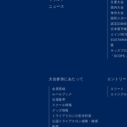
主要大会
ニュース
国内大会
海外大会
国民スポー
認定記録会
日本選手権
エイジNC
SUSTAIN
業
キッズプロ
「SCOPE
大会参加にあたって
エントリー
会員登録
エリート
ルールブック
エイジグル
出場基準
スクール情報
グッズ情報
トライアスロンの安全対策
公認トライアスロン保険・補償
制度