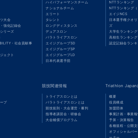
ハイパフォーマンスチーム
NTTランキング
ナショナルチーム
NTTランキング
エリート
エイジNCS
ツ大会
タレント
日本選手権クオリ
・強化記録会
ロングディスタンス
ズ
シリーズ
デュアスロン
大学生ランキング
S
パラトライアスロン
高校生ランキング
ABILITY・社会貢献事
エイジグループSD
認定記録会ランキ
エイジグループSP
ジェクト
エイジグループLD
」
日本代表選手団
競技関連情報
Triathlon Ja
トライアスロンとは
概要
ープ
パラトライアスロンとは
役員構成
競技規則・大会運営・審判
加盟団体
指導者講習会・研修会
事業計画・事業報
大会補償プログラム
予算・決算報告
各種規程・公開文
オフィシャルパート
ーター