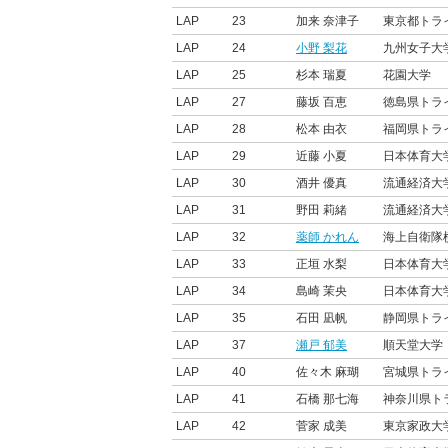
LAP
23
加来 奈津子
東京都トラ
LAP
24
小野 梨花
九州女子大
LAP
25
杉本 瑞夏
花園大学
LAP
27
藤坂 百恵
徳島県トラ
LAP
28
松本 由衣
福岡県トラ
LAP
29
近藤 小夏
日本体育大
LAP
30
酒井 優真
流通経済大
LAP
31
野田 莉緒
流通経済大
LAP
32
薬師 かれん
海上自衛隊
LAP
33
正垣 水梨
日本体育大
LAP
34
島崎 茉央
日本体育大
LAP
35
石田 凪帆
静岡県トラ
LAP
37
瀬戸 郁美
順天堂大学
LAP
40
佐々木 麻瑚
宮城県トラ
LAP
41
石橋 那七海
神奈川県ト
LAP
42
菅家 成美
東京家政大