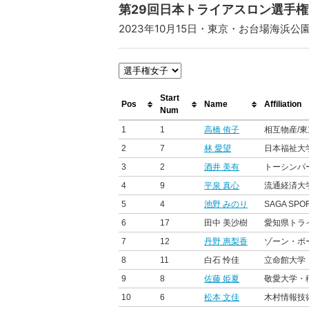
第29回日本トライアスロン選手権
2023年10月15日・東京・お台場海浜公
Start
Pos
Name
Affiliation
Num
1
1
高橋 侑子
相互物産/東
2
7
林 愛望
日本福祉大
3
2
酒井 美有
トーシンパ
4
9
平泉 真心
流通経済大
5
4
池野 みのり
SAGA SPO
6
17
田中 美沙樹
愛知県トラ
7
12
丹野 惠梨香
ゾーン・ボ
8
11
白石 怜佳
立命館大学
9
8
佐藤 姫夏
敬愛大学・
10
6
松本 文佳
木村情報技