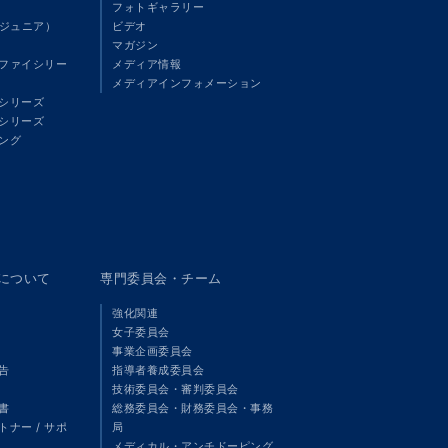
フォトギャラリー
（ジュニア）
ビデオ
マガジン
ファイシリー
メディア情報
メディアインフォメーション
シリーズ
シリーズ
ング
panについて
専門委員会・チーム
強化関連
女子委員会
事業企画委員会
告
指導者養成委員会
技術委員会・審判委員会
書
総務委員会・財務委員会・事務
ナー / サポ
局
メディカル・アンチドーピング