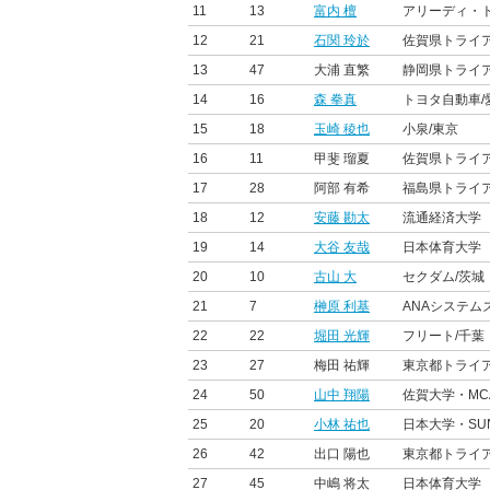
11
13
富内 檀
アリーディ・
12
21
石関 玲於
佐賀県トライ
13
47
大浦 直繁
静岡県トライ
14
16
森 拳真
トヨタ自動車/
15
18
玉崎 稜也
小泉/東京
16
11
甲斐 瑠夏
佐賀県トライ
17
28
阿部 有希
福島県トライ
18
12
安藤 勘太
流通経済大学
19
14
大谷 友哉
日本体育大学
20
10
古山 大
セクダム/茨城
21
7
榊原 利基
ANAシステム
22
22
堀田 光輝
フリート/千葉
23
27
梅田 祐輝
東京都トライ
24
50
山中 翔陽
佐賀大学・MC
25
20
小林 祐也
日本大学・SUNN
26
42
出口 陽也
東京都トライ
27
45
中嶋 将太
日本体育大学