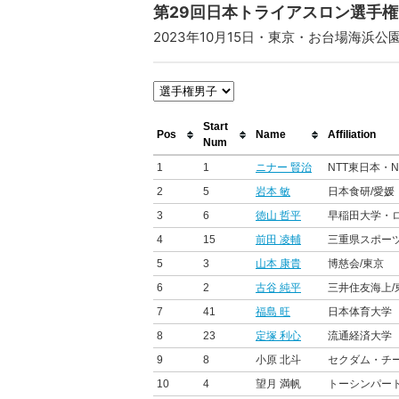
第29回日本トライアスロン選手権
2023年10月15日・東京・お台場海浜公
Start
Pos
Name
Affiliation
Num
1
1
ニナー 賢治
NTT東日本・N
2
5
岩本 敏
日本食研/愛媛
3
6
徳山 哲平
早稲田大学・
4
15
前田 凌輔
三重県スポーツ
5
3
山本 康貴
博慈会/東京
6
2
古谷 純平
三井住友海上/
7
41
福島 旺
日本体育大学
8
23
定塚 利心
流通経済大学
9
8
小原 北斗
セクダム・チ
10
4
望月 満帆
トーシンパー