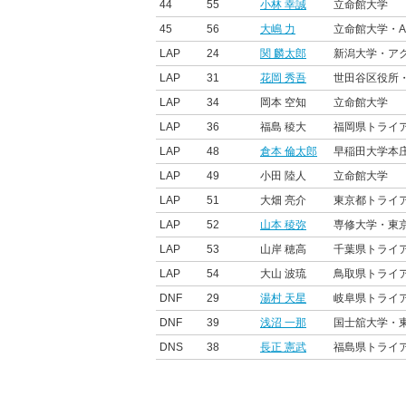
44
55
小林 幸誠
立命館大学
45
56
大嶋 力
立命館大学・A
LAP
24
関 麟太郎
新潟大学・ア
LAP
31
花岡 秀吾
世田谷区役所・千
LAP
34
岡本 空知
立命館大学
LAP
36
福島 稜大
福岡県トライ
LAP
48
倉本 倫太郎
早稲田大学本庄
LAP
49
小田 陸人
立命館大学
LAP
51
大畑 亮介
東京都トライ
LAP
52
山本 稜弥
専修大学・東
LAP
53
山岸 穂高
千葉県トライ
LAP
54
大山 波琉
鳥取県トライ
DNF
29
湯村 天星
岐阜県トライ
DNF
39
浅沼 一那
国士舘大学・
DNS
38
長正 憲武
福島県トライ