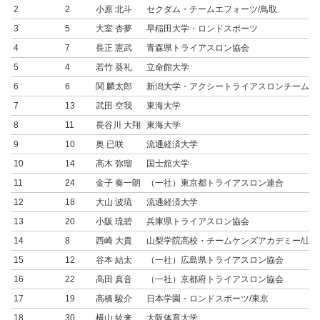
2
2
小原 北斗
セクダム・チームエフォーツ/鳥取
3
5
大室 杏夢
早稲田大学・ロンドスポーツ
4
7
長正 憲武
青森県トライアスロン協会
5
4
若竹 葵礼
立命館大学
6
6
関 麟太郎
新潟大学・アクシートライアスロンチーム
7
13
武田 空我
東海大学
8
11
長谷川 大翔
東海大学
9
10
奥 已咲
流通経済大学
10
14
高木 弥瑠
国士舘大学
11
24
金子 奏一朗
（一社）東京都トライアスロン連合
12
18
大山 波琉
流通経済大学
13
20
小阪 琉碧
兵庫県トライアスロン協会
14
8
西崎 大貴
山梨学院高校・チームケンズアカデミー/山梨
15
12
谷本 結太
（一社）広島県トライアスロン協会
16
22
高田 真音
（一社）京都府トライアスロン協会
17
19
高橋 駿介
日本学園・ロンドスポーツ/東京
18
30
横山 紘来
大阪体育大学