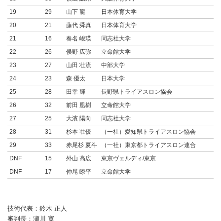
19
29
山下 龍
日本体育大学
20
21
藤代 舜真
日本体育大学
21
16
春名 峻瑛
同志社大学
22
26
俣野 広弥
立命館大学
23
27
山田 壮流
中部大学
24
23
森 優太
日本大学
25
28
田幸 輝
長野県トライアスロン協会
26
32
前田 凰樹
立命館大学
27
25
大濱 陽向
同志社大学
28
31
杉本 壮優
（一社）愛知県トライアスロン協会
29
33
赤尾杉 夏斗
（一社）東京都トライアスロン連合
DNF
15
外山 高広
東京ヴェルディ/東京
DNF
17
仲尾 瞭平
立命館大学
技術代表：鈴木 正人
審判長：瀬川 寛