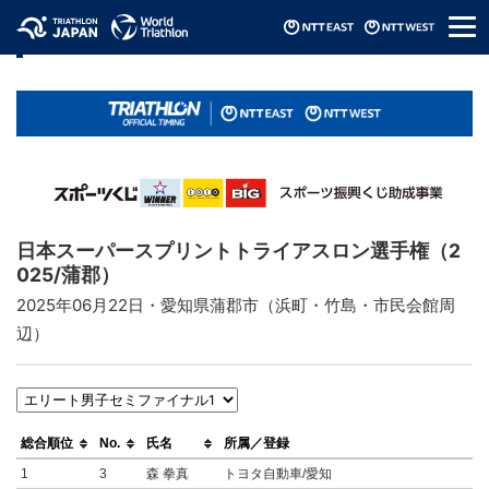
メ
リザルト / Results
ニ
ュ
ー
日本スーパースプリントトライアスロン選手権（2
025/蒲郡）
2025年06月22日・愛知県蒲郡市（浜町・竹島・市民会館周
辺）
総合順位
No.
氏名
所属／登録
1
3
森 拳真
トヨタ自動車/愛知