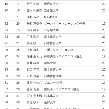
19
14
野田 莉緒
流通経済大学
2005
20
18
佐々木 麻瑚
立命館大学
2005
21
7
池野 みのり
MYM/佐賀
1997
22
20
丹野 惠梨香
ゾーン・ボーマレーシング/埼玉
1989
23
15
小原 結芽
立命館大学
2004
24
38
甲斐 彩花
日本体育大学
2003
25
21
柳原 咲
日本体育大学
2004
26
25
上畑 真彩
九州共立大学・TRASOL
2004
27
34
油井 あまね
神奈川県トライアスロン連合
1999
28
22
齋藤 椛凛
福島大学
2005
29
40
野口 花音
日本体育大学
2004
30
28
正垣 水梨
日本体育大学
2005
31
26
薬師 かれん
プエンテ/埼玉
1993
32
29
藤坂 百恵
徳島県トライアスロン協会
1991
33
27
石橋 那七海
日本体育大学
2005
34
50
伊原 咲和
佐賀大学
2004