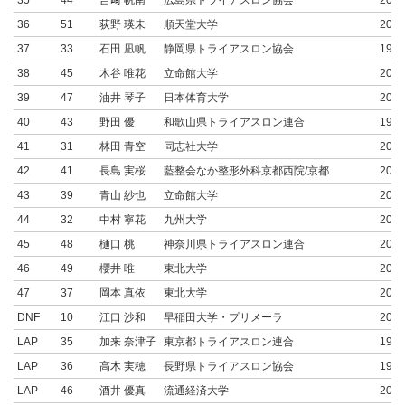
35
44
吉﨑 帆南
広島県トライアスロン協会
2007
36
51
荻野 瑛未
順天堂大学
2003
37
33
石田 凪帆
静岡県トライアスロン協会
1993
38
45
木谷 唯花
立命館大学
2004
39
47
油井 琴子
日本体育大学
2007
40
43
野田 優
和歌山県トライアスロン連合
1998
41
31
林田 青空
同志社大学
2005
42
41
長島 実桜
藍整会なか整形外科京都西院/京都
2000
43
39
青山 紗也
立命館大学
2006
44
32
中村 寧花
九州大学
2003
45
48
樋口 桃
神奈川県トライアスロン連合
2002
46
49
櫻井 唯
東北大学
2003
47
37
岡本 真依
東北大学
2002
DNF
10
江口 沙和
早稲田大学・プリメーラ
2006
LAP
35
加来 奈津子
東京都トライアスロン連合
1984
LAP
36
高木 実穂
長野県トライアスロン協会
1997
LAP
46
酒井 優真
流通経済大学
2004