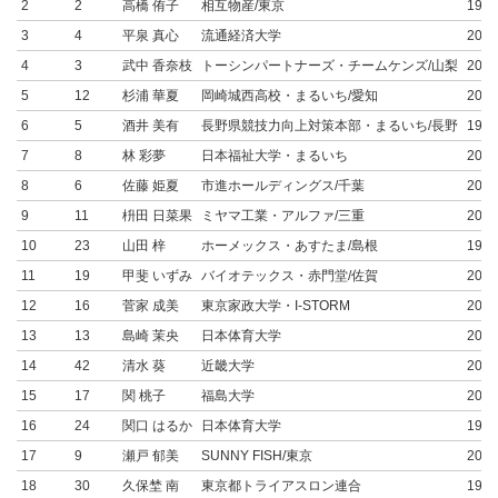
2
2
高橋 侑子
相互物産/東京
1991
3
4
平泉 真心
流通経済大学
2003
4
3
武中 香奈枝
トーシンパートナーズ・チームケンズ/山梨
2001
5
12
杉浦 華夏
岡崎城西高校・まるいち/愛知
2007
6
5
酒井 美有
長野県競技力向上対策本部・まるいち/長野
1999
7
8
林 彩夢
日本福祉大学・まるいち
2006
8
6
佐藤 姫夏
市進ホールディングス/千葉
2001
9
11
枡田 日菜果
ミヤマ工業・アルファ/三重
2004
10
23
山田 梓
ホーメックス・あすたま/島根
1996
11
19
甲斐 いずみ
バイオテックス・赤門堂/佐賀
2000
12
16
菅家 成美
東京家政大学・I-STORM
2004
13
13
島崎 茉央
日本体育大学
2004
14
42
清水 葵
近畿大学
2003
15
17
関 桃子
福島大学
2006
16
24
関口 はるか
日本体育大学
1999
17
9
瀬戸 郁美
SUNNY FISH/東京
2002
18
30
久保埜 南
東京都トライアスロン連合
1997