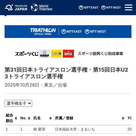
メ
リザルト / Results
ニ
ュ
ー
第31回日本トライアスロン選手権・第15回日本U2
3トライアスロン選手権
2025年10月26日・東京／台場
総合
No.
氏名
所属／登録
YOB
順位
1
1
林 愛望
日本福祉大学・まるいち
2004