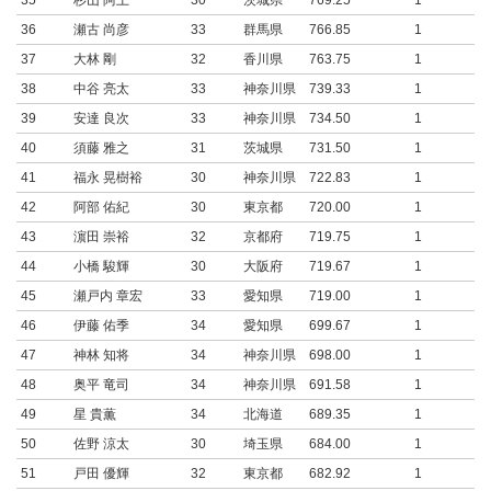
35
杉山 阿土
30
茨城県
769.25
1
36
瀬古 尚彦
33
群馬県
766.85
1
37
大林 剛
32
香川県
763.75
1
38
中谷 亮太
33
神奈川県
739.33
1
39
安達 良次
33
神奈川県
734.50
1
40
須藤 雅之
31
茨城県
731.50
1
41
福永 晃樹裕
30
神奈川県
722.83
1
42
阿部 佑紀
30
東京都
720.00
1
43
濵田 崇裕
32
京都府
719.75
1
44
小橋 駿輝
30
大阪府
719.67
1
45
瀬戸内 章宏
33
愛知県
719.00
1
46
伊藤 佑季
34
愛知県
699.67
1
47
神林 知将
34
神奈川県
698.00
1
48
奥平 竜司
34
神奈川県
691.58
1
49
星 貴薫
34
北海道
689.35
1
50
佐野 涼太
30
埼玉県
684.00
1
51
戸田 優輝
32
東京都
682.92
1