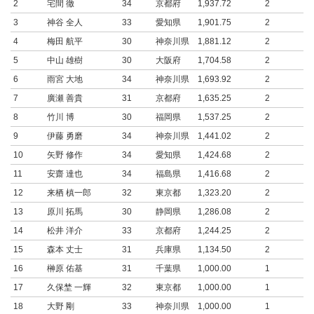
2
宅間 徹
34
京都府
1,937.72
2
3
神谷 全人
33
愛知県
1,901.75
2
4
梅田 航平
30
神奈川県
1,881.12
2
5
中山 雄樹
30
大阪府
1,704.58
2
6
雨宮 大地
34
神奈川県
1,693.92
2
7
廣瀬 善貴
31
京都府
1,635.25
2
8
竹川 博
30
福岡県
1,537.25
2
9
伊藤 勇磨
34
神奈川県
1,441.02
2
10
矢野 修作
34
愛知県
1,424.68
2
11
安齋 達也
34
福島県
1,416.68
2
12
来栖 槙一郎
32
東京都
1,323.20
2
13
原川 拓馬
30
静岡県
1,286.08
2
14
松井 洋介
33
京都府
1,244.25
2
15
森本 丈士
31
兵庫県
1,134.50
2
16
榊原 佑基
31
千葉県
1,000.00
1
17
久保埜 一輝
32
東京都
1,000.00
1
18
大野 剛
33
神奈川県
1,000.00
1