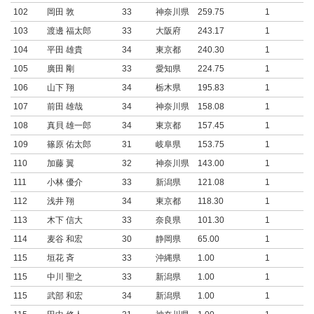
102
岡田 敦
33
神奈川県
259.75
1
103
渡邊 福太郎
33
大阪府
243.17
1
104
平田 雄貴
34
東京都
240.30
1
105
廣田 剛
33
愛知県
224.75
1
106
山下 翔
34
栃木県
195.83
1
107
前田 雄哉
34
神奈川県
158.08
1
108
真貝 雄一郎
34
東京都
157.45
1
109
篠原 佑太郎
31
岐阜県
153.75
1
110
加藤 翼
32
神奈川県
143.00
1
111
小林 優介
33
新潟県
121.08
1
112
浅井 翔
34
東京都
118.30
1
113
木下 信大
33
奈良県
101.30
1
114
麦谷 和宏
30
静岡県
65.00
1
115
垣花 斉
33
沖縄県
1.00
1
115
中川 聖之
33
新潟県
1.00
1
115
武部 和宏
34
新潟県
1.00
1