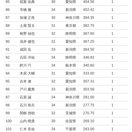
85
稲葉 佑典
30
愛知県
404.56
1
86
市橋 徹
34
新潟県
402.42
1
87
加瀬 正尭
30
神奈川県
394.35
1
88
土屋 賢太
31
東京都
382.75
1
89
牧野 禎也
32
静岡県
367.60
1
90
浅井 健也
31
愛知県
367.25
1
91
成田 岳
33
新潟県
364.50
1
92
石田 洋祐
34
静岡県
346.83
1
93
鰐川 巧
34
栃木県
340.60
1
94
木原 大輔
31
愛知県
333.00
1
95
吉本 遼
32
愛知県
307.31
1
96
戸川 慶典
33
新潟県
303.58
1
97
石原 誠
34
神奈川県
281.00
1
98
石川 恭兵
34
新潟県
277.75
1
99
関根 啓助
32
茨城県
270.75
1
100
山内 晴貴
30
佐賀県
269.10
1
101
仁木 良祐
34
千葉県
263.00
1