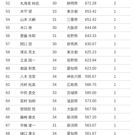
52
丸海老 純也
30
静岡県
672.28
2
53
木守 望
33
東京都
653.42
1
54
山本 大嗣
31
三重県
651.42
1
55
木口 僚
30
大阪府
644.08
1
56
齋藤 伶耶
31
長野県
643.33
1
57
関口 奨
30
群馬県
630.67
1
58
濱谷 亮太
30
東京都
625.23
2
59
立道 国一
34
長野県
623.94
1
60
都築 和寛
32
愛知県
623.50
1
61
八木 克実
34
神奈川県
595.67
1
62
河村 拓真
34
広島県
586.75
1
63
中田 貴史
33
宮城県
585.00
1
64
苗村 知樹
34
滋賀県
573.00
1
65
曽我部 悟
31
大阪府
567.56
1
66
藤崎 雅史
34
新潟県
567.20
1
67
市橋 遼一
31
新潟県
563.67
1
68
樋口 康太
34
愛知県
561.67
1