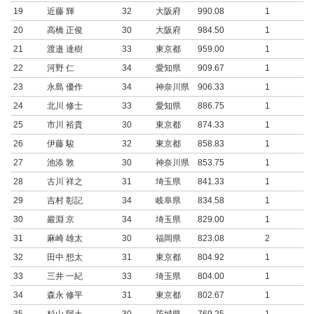
19
近藤 輝
32
大阪府
990.08
1
20
高橋 正俊
30
大阪府
984.50
1
21
渡邉 達樹
33
東京都
959.00
1
22
河野 仁
34
愛知県
909.67
1
23
永島 優作
34
神奈川県
906.33
1
24
北川 修士
33
愛知県
886.75
1
25
市川 裕貴
30
東京都
874.33
1
26
伊藤 駿
32
東京都
858.83
1
27
池添 敦
30
神奈川県
853.75
1
28
古川 祥之
31
埼玉県
841.33
1
29
吉村 彰記
34
岐阜県
834.58
1
30
巖淵 京
34
埼玉県
829.00
1
31
麻崎 雄太
30
福岡県
823.08
2
32
田中 想太
31
東京都
804.92
1
33
三井 一紀
33
埼玉県
804.00
1
34
森永 修平
31
東京都
802.67
1