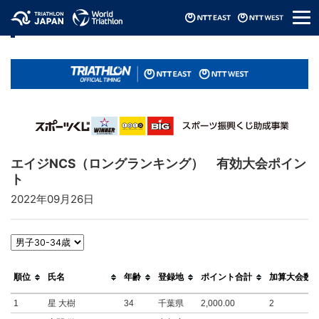
メ
リザルト / Results
ニ
ュ
ー
エイジNCS（ロングランキング） 有効大会ポイン
ト
2022年09月26日
順位
氏名
年齢
登録地
ポイント合計
加算大会数
1
星 大樹
34
千葉県
2,000.00
2