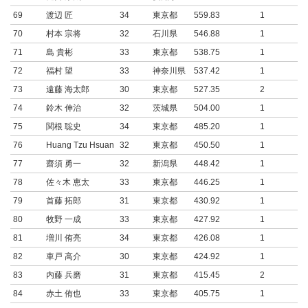
69
渡辺 匠
34
東京都
559.83
1
70
村本 宗将
32
石川県
546.88
1
71
島 貴彬
33
東京都
538.75
1
72
福村 望
33
神奈川県
537.42
1
73
遠藤 海太郎
30
東京都
527.35
2
74
鈴木 伸治
32
茨城県
504.00
1
75
関根 聡史
34
東京都
485.20
1
76
Huang Tzu Hsuan
32
東京都
450.50
1
77
齋須 勇一
32
新潟県
448.42
1
78
佐々木 恵太
33
東京都
446.25
1
79
首藤 拓郎
31
東京都
430.92
1
80
牧野 一成
33
東京都
427.92
1
81
増川 侑亮
34
東京都
426.08
1
82
車戸 高介
30
東京都
424.92
1
83
内藤 兵磨
31
東京都
415.45
2
84
赤土 侑也
33
東京都
405.75
1