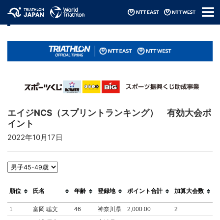
メ
リザルト / Results
ニ
ュ
ー
エイジNCS（スプリントランキング） 有効大会ポ
イント
2022年10月17日
1
順位
氏名
年齢
登録地
ポイント合計
加算大会数
1
富岡 聡文
46
神奈川県
2,000.00
2