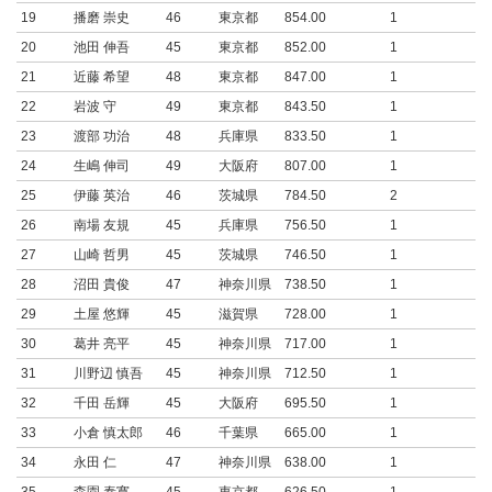
19
播磨 崇史
46
東京都
854.00
1
20
池田 伸吾
45
東京都
852.00
1
21
近藤 希望
48
東京都
847.00
1
22
岩波 守
49
東京都
843.50
1
23
渡部 功治
48
兵庫県
833.50
1
24
生嶋 伸司
49
大阪府
807.00
1
25
伊藤 英治
46
茨城県
784.50
2
26
南場 友規
45
兵庫県
756.50
1
27
山崎 哲男
45
茨城県
746.50
1
28
沼田 貴俊
47
神奈川県
738.50
1
29
土屋 悠輝
45
滋賀県
728.00
1
30
葛井 亮平
45
神奈川県
717.00
1
31
川野辺 慎吾
45
神奈川県
712.50
1
32
千田 岳輝
45
大阪府
695.50
1
33
小倉 慎太郎
46
千葉県
665.00
1
34
永田 仁
47
神奈川県
638.00
1