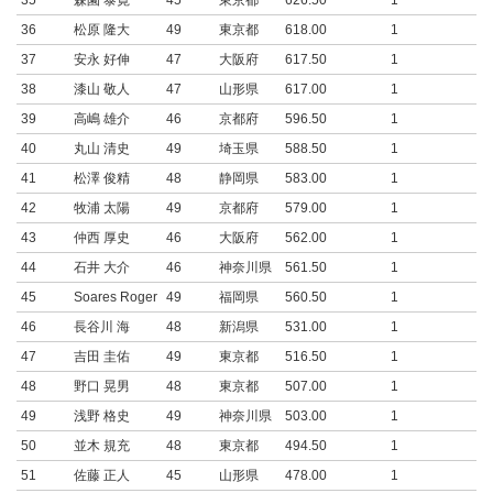
35
森園 泰寛
45
東京都
626.50
1
36
松原 隆大
49
東京都
618.00
1
37
安永 好伸
47
大阪府
617.50
1
38
漆山 敬人
47
山形県
617.00
1
39
高嶋 雄介
46
京都府
596.50
1
40
丸山 清史
49
埼玉県
588.50
1
41
松澤 俊精
48
静岡県
583.00
1
42
牧浦 太陽
49
京都府
579.00
1
43
仲西 厚史
46
大阪府
562.00
1
44
石井 大介
46
神奈川県
561.50
1
45
Soares Roger
49
福岡県
560.50
1
46
長谷川 海
48
新潟県
531.00
1
47
吉田 圭佑
49
東京都
516.50
1
48
野口 晃男
48
東京都
507.00
1
49
浅野 格史
49
神奈川県
503.00
1
50
並木 規充
48
東京都
494.50
1
51
佐藤 正人
45
山形県
478.00
1