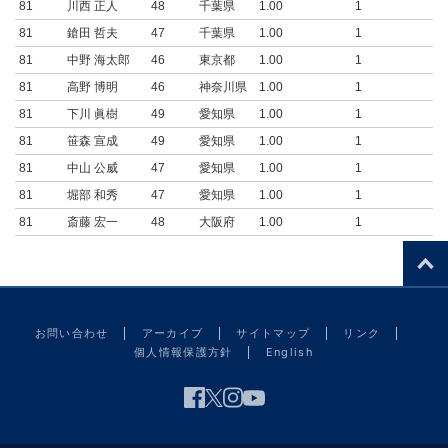
81
川西 正人
48
千葉県
1.00
1
81
鎗田 哲夫
47
千葉県
1.00
1
81
中野 海太郎
46
東京都
1.00
1
81
高野 博明
46
神奈川県
1.00
1
81
下川 眞樹
49
愛知県
1.00
1
81
笹森 宣成
49
愛知県
1.00
1
81
中山 公威
47
愛知県
1.00
1
81
堀部 和秀
47
愛知県
1.00
1
81
斎藤 宏一
48
大阪府
1.00
1
お問い合わせ
アーカイブ
サイトマップ
リンク
個人情報保護方針
English