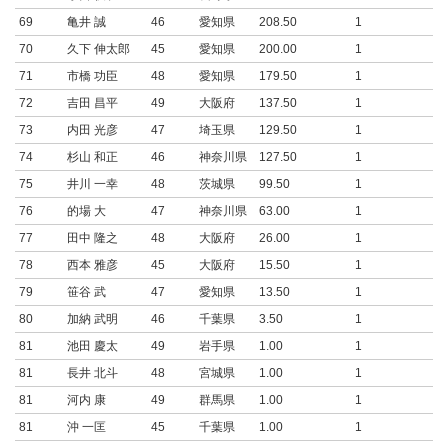
69
亀井 誠
46
愛知県
208.50
1
70
久下 伸太郎
45
愛知県
200.00
1
71
市橋 功臣
48
愛知県
179.50
1
72
吉田 昌平
49
大阪府
137.50
1
73
内田 光彦
47
埼玉県
129.50
1
74
杉山 和正
46
神奈川県
127.50
1
75
井川 一幸
48
茨城県
99.50
1
76
的場 大
47
神奈川県
63.00
1
77
田中 隆之
48
大阪府
26.00
1
78
西本 雅彦
45
大阪府
15.50
1
79
笹谷 武
47
愛知県
13.50
1
80
加納 武明
46
千葉県
3.50
1
81
池田 慶太
49
岩手県
1.00
1
81
長井 北斗
48
宮城県
1.00
1
81
河内 康
49
群馬県
1.00
1
81
沖 一匡
45
千葉県
1.00
1