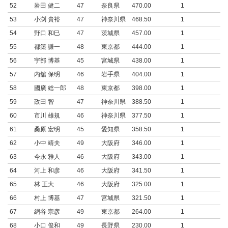
52
岩田 健二
47
奈良県
470.00
1
53
小渕 貴裕
47
神奈川県
468.50
1
54
野口 和巳
47
茨城県
457.00
1
55
都築 謙一
48
東京都
444.00
1
56
宇部 博基
45
宮城県
438.00
1
57
内舘 保明
46
岩手県
404.00
1
58
國廣 総一郎
48
東京都
398.00
1
59
政田 智
47
神奈川県
388.50
1
60
市川 雄規
46
神奈川県
377.50
1
61
桑原 宏明
45
愛知県
358.50
1
62
小中 靖夫
49
大阪府
346.00
1
63
今永 雅人
46
大阪府
343.00
1
64
河上 和彦
46
大阪府
341.50
1
65
林 正大
46
大阪府
325.00
1
66
村上 博基
47
宮城県
321.50
1
67
網谷 宗彦
49
東京都
264.00
1
68
小口 俊和
49
長野県
230.00
1