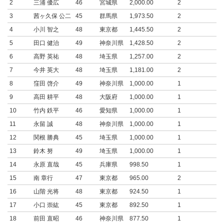
2
三浦 優広
46
宮城県
2,000.00
2
3
茜ヶ久保 公二
45
群馬県
1,973.50
2
4
小川 智之
48
東京都
1,445.50
2
5
田口 健治
49
神奈川県
1,428.50
2
6
高野 英祐
48
埼玉県
1,257.00
2
7
今井 英大
48
埼玉県
1,181.00
2
8
窪田 啓介
49
神奈川県
1,000.00
1
9
高田 耕平
48
大阪府
1,000.00
1
10
竹内 鉄平
46
愛知県
1,000.00
1
11
永留 誠
48
神奈川県
1,000.00
1
12
関根 勝典
45
埼玉県
1,000.00
1
13
鈴木 努
49
埼玉県
1,000.00
1
14
永原 直哉
45
兵庫県
998.50
1
15
南 章行
47
東京都
965.00
2
16
山階 光将
48
東京都
924.50
1
17
小口 崇紘
45
東京都
892.50
1
18
前田 直昭
46
神奈川県
877.50
1