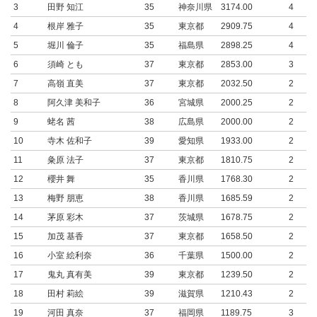
3
田野 知江
35
神奈川県
3174.00
4
4
根岸 雅子
35
東京都
2909.75
4
5
堀川 倫子
35
福島県
2898.25
4
6
須崎 とも
37
東京都
2853.00
3
7
高嶺 直美
37
東京都
2032.50
2
8
阿久津 美和子
36
宮城県
2000.25
2
9
蛯名 茜
38
広島県
2000.00
2
10
寺木 佐和子
39
愛知県
1933.00
2
11
粂原 法子
37
東京都
1810.75
2
12
櫻井 舞
35
香川県
1768.30
2
13
梅野 朋恵
38
香川県
1685.59
2
14
茅原 彩木
37
茨城県
1678.75
2
15
加茂 基香
37
東京都
1658.50
2
16
小室 絵利奈
36
千葉県
1500.00
2
17
鬼丸 真有美
39
東京都
1239.50
2
18
田村 莉絵
39
滋賀県
1210.43
2
19
河田 真奈
37
福岡県
1189.75
3