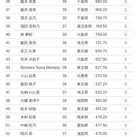
36
藤木 美貴
38
千葉県
860.50
1
37
藤井 真実
39
千葉県
809.25
1
38
望月 志乃
35
千葉県
799.75
1
39
瀧田 美和乃
37
鹿児島県
768.50
1
40
林 摩耶
39
大阪府
759.00
1
41
飯田 真澄
38
埼玉県
751.75
1
42
直江 礼華
35
東京都
659.75
1
43
宮本 夕起子
38
大阪府
657.50
1
44
Bechara Tasca Mariana
39
東京都
627.50
1
45
小山 結美
38
兵庫県
570.50
1
46
飯田 桃子
36
東京都
537.25
1
47
矢嶋 わか菜
37
埼玉県
533.25
1
48
大櫃 菜津子
39
福岡県
492.00
2
49
鈴木 紗穂
38
東京都
491.00
1
50
木村 彩香
35
熊本県
479.25
1
51
中嶋 彩乃
36
愛知県
477.50
1
52
関川 碧
37
滋賀県
475.00
1