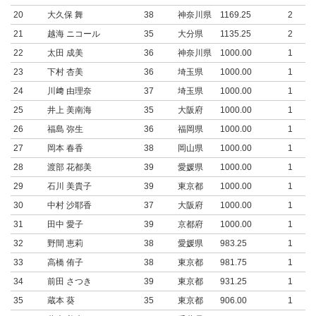
20
大久保 舞
38
神奈川県
1169.25
2
21
越海 ニコール
35
大分県
1135.25
2
22
太田 成美
36
神奈川県
1000.00
1
23
下村 杏美
36
埼玉県
1000.00
1
24
川﨑 由理奈
37
埼玉県
1000.00
1
25
井上 美南海
35
大阪府
1000.00
1
26
福島 弥生
36
福岡県
1000.00
1
27
岡本 春香
38
岡山県
1000.00
1
28
渡部 花都美
39
愛媛県
1000.00
1
29
石川 美貴子
39
東京都
1000.00
1
30
中村 沙耶香
37
大阪府
1000.00
1
31
田中 愛子
39
京都府
1000.00
1
32
野間 恵莉
38
愛媛県
983.25
1
33
高橋 侑子
38
東京都
981.75
1
34
前田 さつき
39
東京都
931.25
1
35
蔵本 葵
35
東京都
906.00
1