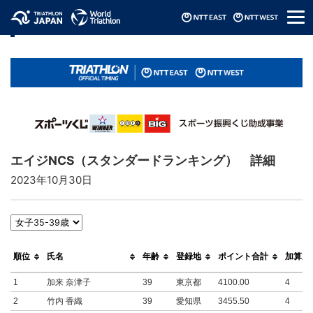
メ
リザルト / Results
ニ
ュ
ー
エイジNCS（スタンダードランキング） 詳細
2023年10月30日
順位
氏名
年齢
登録地
ポイント合計
加算大
1
加来 奈津子
39
東京都
4100.00
4
2
竹内 香織
39
愛知県
3455.50
4