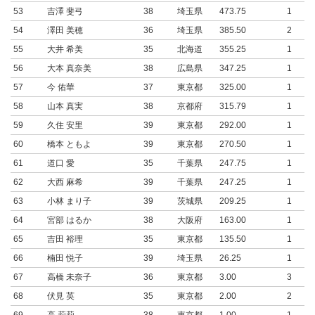
53
吉澤 斐弓
38
埼玉県
473.75
1
54
澤田 美穂
36
埼玉県
385.50
2
55
大井 希美
35
北海道
355.25
1
56
大本 真奈美
38
広島県
347.25
1
57
今 佑華
37
東京都
325.00
1
58
山本 真実
38
京都府
315.79
1
59
久住 安里
39
東京都
292.00
1
60
橋本 ともよ
39
東京都
270.50
1
61
道口 愛
35
千葉県
247.75
1
62
大西 麻希
39
千葉県
247.25
1
63
小林 まり子
39
茨城県
209.25
1
64
宮部 はるか
38
大阪府
163.00
1
65
吉田 裕理
35
東京都
135.50
1
66
楠田 悦子
39
埼玉県
26.25
1
67
高橋 未奈子
36
東京都
3.00
3
68
伏見 英
35
東京都
2.00
2