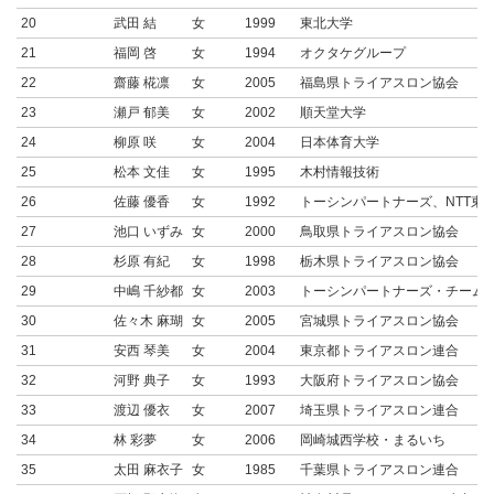
20
武田 結
女
1999
東北大学
21
福岡 啓
女
1994
オクタケグループ
22
齋藤 椛凛
女
2005
福島県トライアスロン協会
23
瀬戸 郁美
女
2002
順天堂大学
24
柳原 咲
女
2004
日本体育大学
25
松本 文佳
女
1995
木村情報技術
26
佐藤 優香
女
1992
トーシンパートナーズ、NTT東
27
池口 いずみ
女
2000
鳥取県トライアスロン協会
28
杉原 有紀
女
1998
栃木県トライアスロン協会
29
中嶋 千紗都
女
2003
トーシンパートナーズ・チーム
30
佐々木 麻瑚
女
2005
宮城県トライアスロン協会
31
安西 琴美
女
2004
東京都トライアスロン連合
32
河野 典子
女
1993
大阪府トライアスロン協会
33
渡辺 優衣
女
2007
埼玉県トライアスロン連合
34
林 彩夢
女
2006
岡崎城西学校・まるいち
35
太田 麻衣子
女
1985
千葉県トライアスロン連合