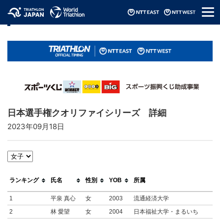
メ
リザルト / Results
ニ
ュ
ー
日本選手権クオリファイシリーズ 詳細
2023年09月18日
ランキング
氏名
性別
YOB
所属
1
平泉 真心
女
2003
流通経済大学
2
林 愛望
女
2004
日本福祉大学・まるいち