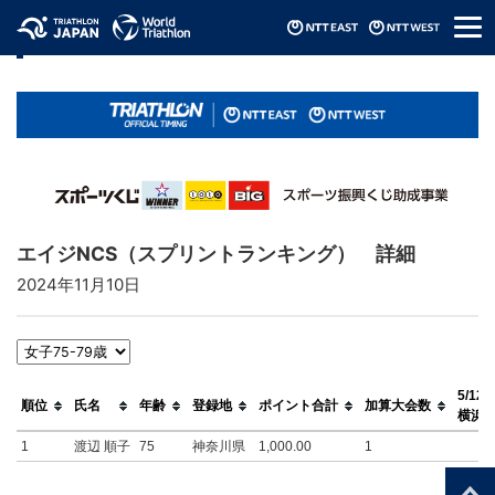
メ
リザルト / Results
ニ
ュ
ー
エイジNCS（スプリントランキング） 詳細
2024年11月10日
5/12
順位
氏名
年齢
登録地
ポイント合計
加算大会数
横浜
1
渡辺 順子
75
神奈川県
1,000.00
1