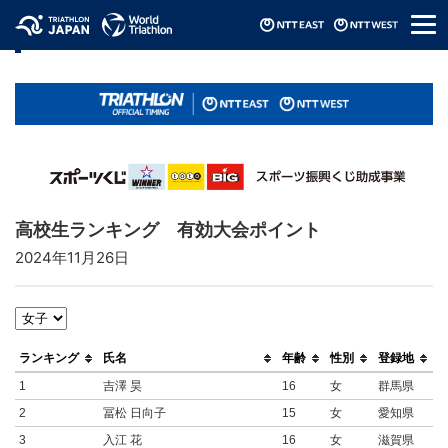
メ
リザルト / Results
ニ
ュ
ー
高校生ランキング 有効大会ポイント
2024年11月26日
ランキング
氏名
年齢
性別
登録地
1
吉澤 昊
16
女
群馬県
3
2
冨松 日向子
15
女
愛知県
2
3
入江 花
16
女
滋賀県
2