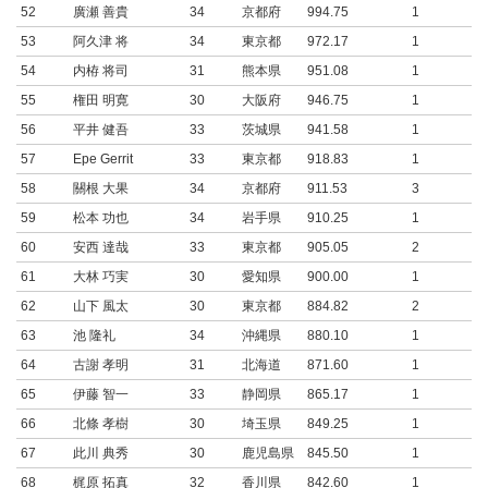
52
廣瀬 善貴
34
京都府
994.75
1
53
阿久津 将
34
東京都
972.17
1
54
内栫 将司
31
熊本県
951.08
1
55
権田 明寛
30
大阪府
946.75
1
56
平井 健吾
33
茨城県
941.58
1
57
Epe Gerrit
33
東京都
918.83
1
58
關根 大果
34
京都府
911.53
3
59
松本 功也
34
岩手県
910.25
1
60
安西 達哉
33
東京都
905.05
2
61
大林 巧実
30
愛知県
900.00
1
62
山下 風太
30
東京都
884.82
2
63
池 隆礼
34
沖縄県
880.10
1
64
古謝 孝明
31
北海道
871.60
1
65
伊藤 智一
33
静岡県
865.17
1
66
北條 孝樹
30
埼玉県
849.25
1
67
此川 典秀
30
鹿児島県
845.50
1
68
梶原 拓真
32
香川県
842.60
1