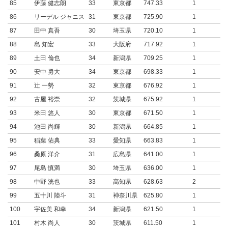
85
伊藤 健志朗
33
東京都
747.33
1
86
リーデル ジャニス
31
東京都
725.90
1
87
田中 真吾
30
埼玉県
720.10
1
88
島 知宏
33
大阪府
717.92
1
89
土田 倫也
34
新潟県
709.25
1
90
安中 勇大
34
東京都
698.33
1
91
辻 一勢
32
東京都
676.92
1
92
古屋 裕崇
32
茨城県
675.92
1
93
米田 悠人
30
東京都
671.50
1
94
池田 尚輝
30
新潟県
664.85
1
95
稲葉 佑典
33
愛知県
663.83
1
96
桑原 洋介
31
広島県
641.00
1
97
尾島 慎満
30
埼玉県
636.00
1
98
中野 洸也
33
高知県
628.63
2
99
五十川 陸斗
31
神奈川県
625.80
1
100
宇佐美 和幸
34
新潟県
621.50
1
101
村木 尚人
30
茨城県
611.50
1