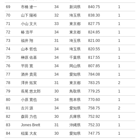
69
市橋 遼一
34
新潟県
840.75
1
70
山下 陽裕
32
埼玉県
838.30
1
71
小山 文大
33
東京都
827.75
1
72
椿 浩平
34
東京都
824.85
1
73
福井 翔
31
埼玉県
821.00
1
74
山本 哲也
34
埼玉県
820.55
1
75
榊原 佑基
34
千葉県
817.55
1
76
平田 寛
34
岡山県
807.85
1
77
酒井 貴晃
34
愛知県
784.08
1
78
澤井 拓実
31
東京都
783.25
2
79
長尾 悠太郎
30
鳥取県
779.25
1
80
小原 寛也
34
熊本県
770.60
1
81
古川 源
34
愛知県
758.75
2
82
森田 力也
30
兵庫県
752.92
1
83
Jones Brett
31
沖縄県
752.33
1
84
稲葉 大友
30
愛知県
747.75
1