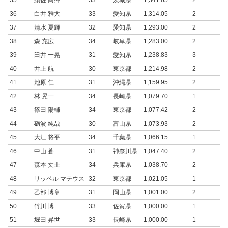
35
須佐 尚揮
33
茨城県
1,341.65
2
36
白井 雅大
33
愛知県
1,314.05
2
37
清水 夏輝
32
愛知県
1,293.00
2
38
森 充広
34
岐阜県
1,283.00
2
39
臼井 一晃
31
愛知県
1,238.83
3
40
井上 航
30
東京都
1,214.98
2
41
池原 仁
31
沖縄県
1,159.95
2
42
林 晃一
34
長崎県
1,079.70
1
43
篠田 陽輔
34
東京都
1,077.42
2
44
砺波 純哉
30
富山県
1,073.93
2
45
大江 将平
34
千葉県
1,066.15
1
46
中山 蒼
31
神奈川県
1,047.40
2
47
森本 丈士
34
兵庫県
1,038.70
2
48
リッペル マテウス
32
東京都
1,021.05
1
49
乙部 博章
31
岡山県
1,001.00
2
50
竹川 博
33
佐賀県
1,000.00
1
51
堀田 昇世
33
長崎県
1,000.00
1