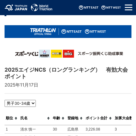
メ
リザルト / Results
ニ
ュ
ー
2025エイジNCS（ロングランキング） 有効大会
ポイント
2025年11月17日
順位
氏名
年齢
登録地
ポイント合計
加算大会数
1
清水 慎一
30
広島県
3,226.08
3