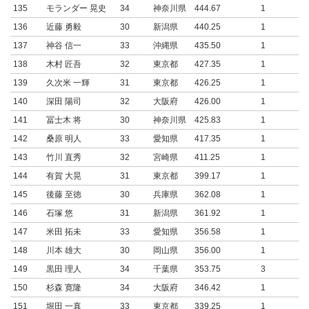
135
モランダー 晃史
34
神奈川県
444.67
1
136
近藤 勇毅
30
新潟県
440.25
1
137
神谷 信一
33
沖縄県
435.50
1
138
木村 匠吾
32
東京都
427.35
1
139
久次米 一輝
31
東京都
426.25
1
140
深田 陽司
32
大阪府
426.00
1
141
冨士木 将
30
神奈川県
425.83
1
142
桑原 明人
33
愛知県
417.35
1
143
竹川 直秀
32
宮崎県
411.25
1
144
有賀 大晃
31
東京都
399.17
1
145
後藤 至徳
30
兵庫県
362.08
1
146
石塚 悠
31
新潟県
361.92
1
147
米田 拓未
33
愛知県
356.58
1
148
川本 雄大
30
岡山県
356.00
1
149
黒田 理人
34
千葉県
353.75
3
150
杉森 寛隆
34
大阪府
346.42
1
151
堀田 一真
33
東京都
339.25
1