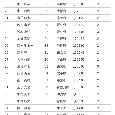
19
中山 和哉
32
富山県
2,000.00
2
20
中山 雄樹
33
大阪府
1,925.75
2
21
金子 健太
31
京都府
1,831.22
2
22
鈴木 皐平
30
愛知県
1,807.42
2
23
松本 康弘
32
愛知県
1,797.08
3
24
加瀬 真悟
31
兵庫県
1,711.67
2
25
西ヶ谷 太一
33
静岡県
1,668.92
2
26
武井 蓮
31
東京都
1,626.43
2
27
大倉 啓悟
30
岡山県
1,602.50
2
28
濱谷 亮太
33
東京都
1,583.98
3
29
服部 勇佑
34
岩手県
1,569.83
2
30
山田 尚緒
33
東京都
1,474.90
2
31
金子 文也
30
神奈川県
1,433.93
2
32
中村 圭佑
30
滋賀県
1,412.75
2
33
中林 航大
31
福岡県
1,400.95
2
34
岡田 徹也
31
東京都
1,344.88
2