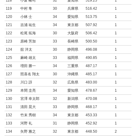
118
小倉 崚司
32
愛知県
519.25
1
119
中村 隼
30
兵庫県
516.42
1
120
小林 士
34
愛知県
513.75
1
121
吉浦 祐生
34
東京都
507.92
1
122
松尾 拓海
30
大阪府
506.42
1
123
原崎 芳加
33
長崎県
500.50
1
124
舘 洋太
30
静岡県
496.08
1
125
麻崎 雄太
33
福岡県
490.85
1
126
増田 勝一
34
三重県
487.17
1
127
照喜名 翔太
30
沖縄県
485.17
1
128
川口 諄
32
広島県
483.00
1
129
本間 圭亮
34
愛知県
478.67
1
130
宮澤 幸太郎
32
新潟県
470.08
1
131
清田 晃大
33
静岡県
468.17
1
132
竹末 秀樹
34
東京都
453.33
1
133
河野 礼
31
静岡県
452.92
1
134
矢野 雅之
32
東京都
448.50
2