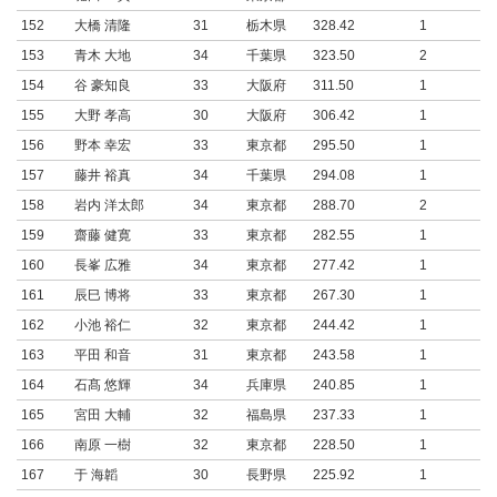
152
大橋 清隆
31
栃木県
328.42
1
153
青木 大地
34
千葉県
323.50
2
154
谷 豪知良
33
大阪府
311.50
1
155
大野 孝高
30
大阪府
306.42
1
156
野本 幸宏
33
東京都
295.50
1
157
藤井 裕真
34
千葉県
294.08
1
158
岩内 洋太郎
34
東京都
288.70
2
159
齋藤 健寛
33
東京都
282.55
1
160
長峯 広雅
34
東京都
277.42
1
161
辰巳 博将
33
東京都
267.30
1
162
小池 裕仁
32
東京都
244.42
1
163
平田 和音
31
東京都
243.58
1
164
石髙 悠輝
34
兵庫県
240.85
1
165
宮田 大輔
32
福島県
237.33
1
166
南原 一樹
32
東京都
228.50
1
167
于 海韜
30
長野県
225.92
1