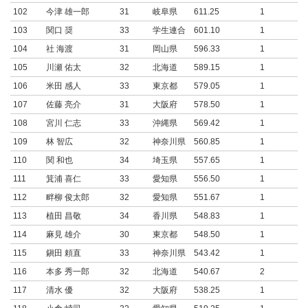
102
今津 雄一郎
31
岐阜県
611.25
1
103
関口 奨
33
学生連合
601.10
1
104
社 海渡
31
岡山県
596.33
1
105
川瀬 佑太
32
北海道
589.15
1
106
米田 感人
33
東京都
579.05
1
107
佐藤 亮介
31
大阪府
578.50
1
108
宮川 仁志
33
沖縄県
569.42
1
109
林 智広
32
神奈川県
560.85
1
110
関 和也
34
埼玉県
557.65
1
111
箕浦 喜仁
33
愛知県
556.50
1
112
畔柳 俊太郎
32
愛知県
551.67
1
113
植田 昌敬
34
香川県
548.83
1
114
麻見 雄介
30
東京都
548.50
1
115
鎭田 頼直
33
神奈川県
543.42
1
116
本多 秀一郎
32
北海道
540.67
2
117
清水 優
32
大阪府
538.25
1