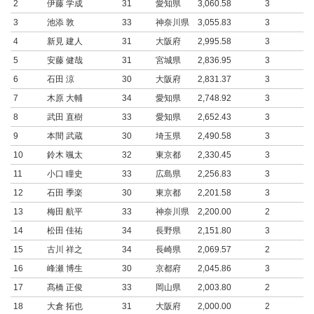
2
伊藤 学成
31
愛知県
3,060.58
3
3
池添 敦
33
神奈川県
3,055.83
3
4
新見 建人
31
大阪府
2,995.58
3
5
安藤 健哉
31
宮城県
2,836.95
3
6
石田 涼
30
大阪府
2,831.37
3
7
木原 大輔
34
愛知県
2,748.92
3
8
武田 直樹
33
愛知県
2,652.43
3
9
本間 武蔵
30
埼玉県
2,490.58
3
10
鈴木 颯太
32
東京都
2,330.45
3
11
小口 瞳史
33
広島県
2,256.83
3
12
石田 季楽
30
東京都
2,201.58
3
13
梅田 航平
33
神奈川県
2,200.00
2
14
松田 佳祐
34
長野県
2,151.80
3
15
古川 祥之
34
長崎県
2,069.57
2
16
峰瀬 博生
30
京都府
2,045.86
3
17
髙橋 正俊
33
岡山県
2,003.80
2
18
大倉 拓也
31
大阪府
2,000.00
2