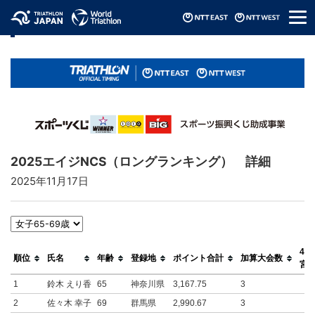
メ
リザルト / Results
ニ
ュ
ー
2025エイジNCS（ロングランキング） 詳細
2025年11月17日
4/2
順位
氏名
年齢
登録地
ポイント合計
加算大会数
宮
1
鈴木 えり香
65
神奈川県
3,167.75
3
2
佐々木 幸子
69
群馬県
2,990.67
3