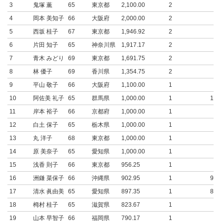
3
鬼塚 薫
65
東京都
2,100.00
2
4
岡本 美知子
66
大阪府
2,000.00
2
5
西坂 桂子
67
東京都
1,946.92
2
6
片田 知子
65
神奈川県
1,917.17
2
7
青木 みどり
69
東京都
1,691.75
2
8
林 優子
69
香川県
1,354.75
2
9
平山 敬子
66
大阪府
1,100.00
1
10
阿佐美 礼子
65
群馬県
1,000.00
1
1,0
11
岸本 裕子
66
京都府
1,000.00
1
12
白土 保子
65
栃木県
1,000.00
1
13
丸 洋子
68
東京都
1,000.00
1
14
原 美奈子
65
愛知県
1,000.00
1
15
浅香 則子
66
東京都
956.25
1
16
洲鎌 菜保子
66
沖縄県
902.95
1
902
17
清水 眞由美
65
愛知県
897.35
1
897
18
栂村 桂子
65
滋賀県
823.67
1
19
山本 早智子
66
福岡県
790.17
1