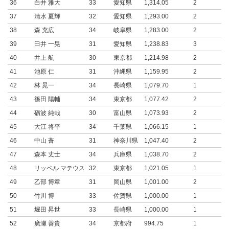
36
白井 雅大
33
愛知県
1,314.05
2
37
清水 夏輝
32
愛知県
1,293.00
2
38
森 充広
34
岐阜県
1,283.00
2
39
臼井 一晃
31
愛知県
1,238.83
3
40
井上 航
30
東京都
1,214.98
2
41
池原 仁
31
沖縄県
1,159.95
2
42
林 晃一
34
長崎県
1,079.70
1
43
篠田 陽輔
34
東京都
1,077.42
2
44
砺波 純哉
30
富山県
1,073.93
2
45
大江 将平
34
千葉県
1,066.15
1
46
中山 蒼
31
神奈川県
1,047.40
2
47
森本 丈士
34
兵庫県
1,038.70
2
48
リッペル マテウス
32
東京都
1,021.05
1
49
乙部 博章
31
岡山県
1,001.00
2
50
竹川 博
33
佐賀県
1,000.00
1
51
堀田 昇世
33
長崎県
1,000.00
1
52
廣瀬 善貴
34
京都府
994.75
1