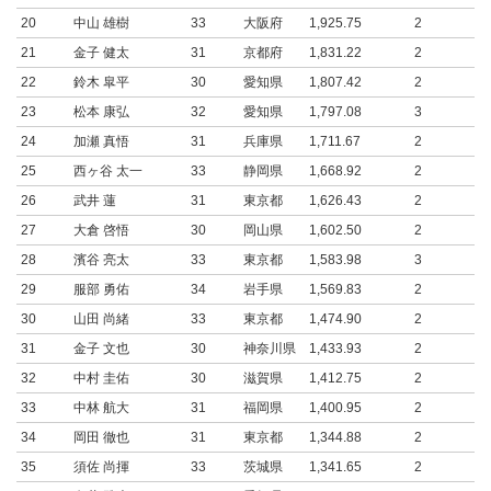
20
中山 雄樹
33
大阪府
1,925.75
2
21
金子 健太
31
京都府
1,831.22
2
22
鈴木 皐平
30
愛知県
1,807.42
2
23
松本 康弘
32
愛知県
1,797.08
3
24
加瀬 真悟
31
兵庫県
1,711.67
2
25
西ヶ谷 太一
33
静岡県
1,668.92
2
26
武井 蓮
31
東京都
1,626.43
2
27
大倉 啓悟
30
岡山県
1,602.50
2
28
濱谷 亮太
33
東京都
1,583.98
3
29
服部 勇佑
34
岩手県
1,569.83
2
30
山田 尚緒
33
東京都
1,474.90
2
31
金子 文也
30
神奈川県
1,433.93
2
32
中村 圭佑
30
滋賀県
1,412.75
2
33
中林 航大
31
福岡県
1,400.95
2
34
岡田 徹也
31
東京都
1,344.88
2
35
須佐 尚揮
33
茨城県
1,341.65
2