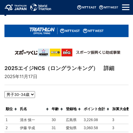
メ
リザルト / Results
ニ
ュ
ー
2025エイジNCS（ロングランキング） 詳細
2025年11月17日
順位
氏名
年齢
登録地
ポイント合計
加算大会数
1
清水 慎一
30
広島県
3,226.08
3
2
伊藤 学成
31
愛知県
3,060.58
3