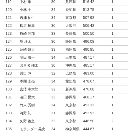
119
中村 隼
30
兵庫県
516.42
1
120
小林 士
34
愛知県
513.75
1
121
吉浦 祐生
34
東京都
507.92
1
122
松尾 拓海
30
大阪府
506.42
1
123
原崎 芳加
33
長崎県
500.50
1
124
舘 洋太
30
静岡県
496.08
1
125
麻崎 雄太
33
福岡県
490.85
1
126
増田 勝一
34
三重県
487.17
1
127
照喜名 翔太
30
沖縄県
485.17
1
128
川口 諄
32
広島県
483.00
1
129
本間 圭亮
34
愛知県
478.67
1
130
宮澤 幸太郎
32
新潟県
470.08
1
131
清田 晃大
33
静岡県
468.17
1
132
竹末 秀樹
34
東京都
453.33
1
133
河野 礼
31
静岡県
452.92
1
134
矢野 雅之
32
東京都
448.50
2
135
モランダー 晃史
34
神奈川県
444.67
1