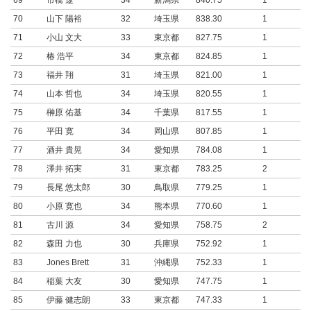
69
市橋 遼一
34
新潟県
840.75
1
70
山下 陽裕
32
埼玉県
838.30
1
71
小山 文大
33
東京都
827.75
1
72
椿 浩平
34
東京都
824.85
1
73
福井 翔
31
埼玉県
821.00
1
74
山本 哲也
34
埼玉県
820.55
1
75
榊原 佑基
34
千葉県
817.55
1
76
平田 寛
34
岡山県
807.85
1
77
酒井 貴晃
34
愛知県
784.08
1
78
澤井 拓実
31
東京都
783.25
2
79
長尾 悠太郎
30
鳥取県
779.25
1
80
小原 寛也
34
熊本県
770.60
1
81
古川 源
34
愛知県
758.75
2
82
森田 力也
30
兵庫県
752.92
1
83
Jones Brett
31
沖縄県
752.33
1
84
稲葉 大友
30
愛知県
747.75
1
85
伊藤 健志朗
33
東京都
747.33
1