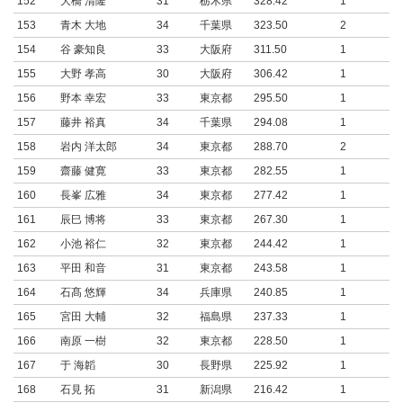
152
大橋 清隆
31
栃木県
328.42
1
153
青木 大地
34
千葉県
323.50
2
154
谷 豪知良
33
大阪府
311.50
1
155
大野 孝高
30
大阪府
306.42
1
156
野本 幸宏
33
東京都
295.50
1
157
藤井 裕真
34
千葉県
294.08
1
158
岩内 洋太郎
34
東京都
288.70
2
159
齋藤 健寛
33
東京都
282.55
1
160
長峯 広雅
34
東京都
277.42
1
161
辰巳 博将
33
東京都
267.30
1
162
小池 裕仁
32
東京都
244.42
1
163
平田 和音
31
東京都
243.58
1
164
石髙 悠輝
34
兵庫県
240.85
1
165
宮田 大輔
32
福島県
237.33
1
166
南原 一樹
32
東京都
228.50
1
167
于 海韜
30
長野県
225.92
1
168
石見 拓
31
新潟県
216.42
1