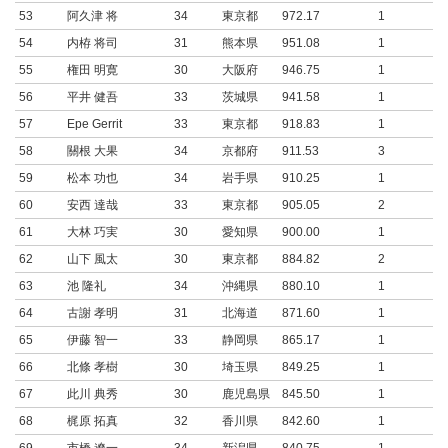
53
阿久津 将
34
東京都
972.17
1
54
内栫 将司
31
熊本県
951.08
1
55
権田 明寛
30
大阪府
946.75
1
56
平井 健吾
33
茨城県
941.58
1
57
Epe Gerrit
33
東京都
918.83
1
58
關根 大果
34
京都府
911.53
3
59
松本 功也
34
岩手県
910.25
1
60
安西 達哉
33
東京都
905.05
2
61
大林 巧実
30
愛知県
900.00
1
62
山下 風太
30
東京都
884.82
2
63
池 隆礼
34
沖縄県
880.10
1
64
古謝 孝明
31
北海道
871.60
1
65
伊藤 智一
33
静岡県
865.17
1
66
北條 孝樹
30
埼玉県
849.25
1
67
此川 典秀
30
鹿児島県
845.50
1
68
梶原 拓真
32
香川県
842.60
1