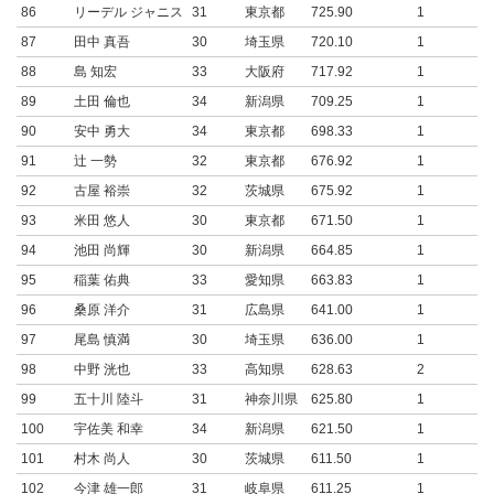
86
リーデル ジャニス
31
東京都
725.90
1
87
田中 真吾
30
埼玉県
720.10
1
88
島 知宏
33
大阪府
717.92
1
89
土田 倫也
34
新潟県
709.25
1
90
安中 勇大
34
東京都
698.33
1
91
辻 一勢
32
東京都
676.92
1
92
古屋 裕崇
32
茨城県
675.92
1
93
米田 悠人
30
東京都
671.50
1
94
池田 尚輝
30
新潟県
664.85
1
95
稲葉 佑典
33
愛知県
663.83
1
96
桑原 洋介
31
広島県
641.00
1
97
尾島 慎満
30
埼玉県
636.00
1
98
中野 洸也
33
高知県
628.63
2
99
五十川 陸斗
31
神奈川県
625.80
1
100
宇佐美 和幸
34
新潟県
621.50
1
101
村木 尚人
30
茨城県
611.50
1
102
今津 雄一郎
31
岐阜県
611.25
1