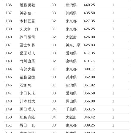
136
近藤 勇毅
30
新潟県
440.25
1
137
神谷 信一
33
沖縄県
435.50
1
138
木村 匠吾
32
東京都
427.35
1
139
久次米 一輝
31
東京都
426.25
1
140
深田 陽司
32
大阪府
426.00
1
141
冨士木 将
30
神奈川県
425.83
1
142
桑原 明人
33
愛知県
417.35
1
143
竹川 直秀
32
宮崎県
411.25
1
144
有賀 大晃
31
東京都
399.17
1
145
後藤 至徳
30
兵庫県
362.08
1
146
石塚 悠
31
新潟県
361.92
1
147
米田 拓未
33
愛知県
356.58
1
148
川本 雄大
30
岡山県
356.00
1
149
黒田 理人
34
千葉県
353.75
3
150
杉森 寛隆
34
大阪府
346.42
1
151
堀田 一真
33
東京都
339.25
1