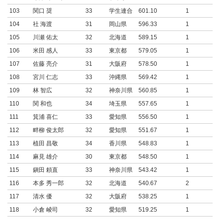
103
関口 奨
33
学生連合
601.10
1
104
社 海渡
31
岡山県
596.33
1
105
川瀬 佑太
32
北海道
589.15
1
106
米田 感人
33
東京都
579.05
1
107
佐藤 亮介
31
大阪府
578.50
1
108
宮川 仁志
33
沖縄県
569.42
1
109
林 智広
32
神奈川県
560.85
1
110
関 和也
34
埼玉県
557.65
1
111
箕浦 喜仁
33
愛知県
556.50
1
112
畔柳 俊太郎
32
愛知県
551.67
1
113
植田 昌敬
34
香川県
548.83
1
114
麻見 雄介
30
東京都
548.50
1
115
鎭田 頼直
33
神奈川県
543.42
1
116
本多 秀一郎
32
北海道
540.67
2
117
清水 優
32
大阪府
538.25
1
118
小倉 崚司
32
愛知県
519.25
1