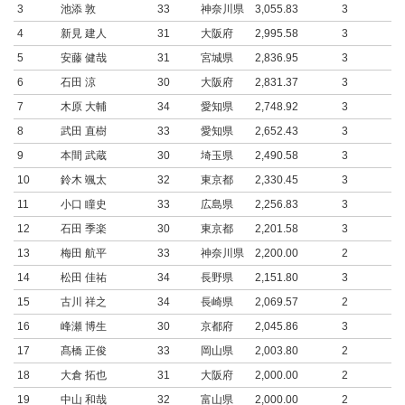
3
池添 敦
33
神奈川県
3,055.83
3
4
新見 建人
31
大阪府
2,995.58
3
5
安藤 健哉
31
宮城県
2,836.95
3
6
石田 涼
30
大阪府
2,831.37
3
7
木原 大輔
34
愛知県
2,748.92
3
8
武田 直樹
33
愛知県
2,652.43
3
9
本間 武蔵
30
埼玉県
2,490.58
3
10
鈴木 颯太
32
東京都
2,330.45
3
11
小口 瞳史
33
広島県
2,256.83
3
12
石田 季楽
30
東京都
2,201.58
3
13
梅田 航平
33
神奈川県
2,200.00
2
14
松田 佳祐
34
長野県
2,151.80
3
15
古川 祥之
34
長崎県
2,069.57
2
16
峰瀬 博生
30
京都府
2,045.86
3
17
髙橋 正俊
33
岡山県
2,003.80
2
18
大倉 拓也
31
大阪府
2,000.00
2
19
中山 和哉
32
富山県
2,000.00
2