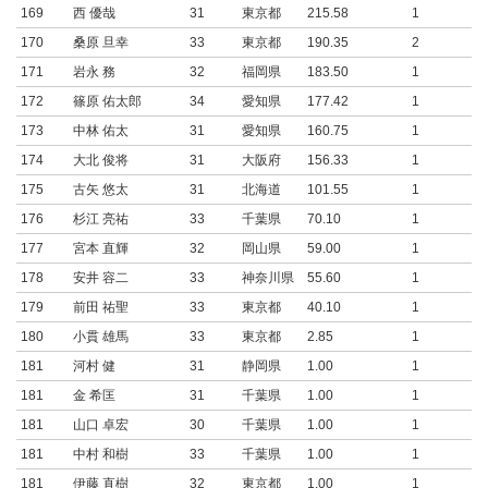
169
西 優哉
31
東京都
215.58
1
170
桑原 旦幸
33
東京都
190.35
2
171
岩永 務
32
福岡県
183.50
1
172
篠原 佑太郎
34
愛知県
177.42
1
173
中林 佑太
31
愛知県
160.75
1
174
大北 俊将
31
大阪府
156.33
1
175
古矢 悠太
31
北海道
101.55
1
176
杉江 亮祐
33
千葉県
70.10
1
177
宮本 直輝
32
岡山県
59.00
1
178
安井 容二
33
神奈川県
55.60
1
179
前田 祐聖
33
東京都
40.10
1
180
小貫 雄馬
33
東京都
2.85
1
181
河村 健
31
静岡県
1.00
1
181
金 希匡
31
千葉県
1.00
1
181
山口 卓宏
30
千葉県
1.00
1
181
中村 和樹
33
千葉県
1.00
1
181
伊藤 直樹
32
東京都
1.00
1