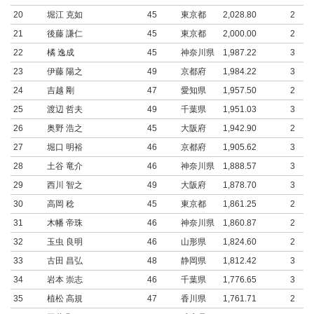
20
堀江 克如
45
東京都
2,028.80
2
21
後藤 謙仁
45
東京都
2,000.00
2
22
橘 逸成
45
神奈川県
1,987.22
3
23
伊藤 陽之
49
京都府
1,984.22
3
24
吉越 剛
47
愛知県
1,957.50
2
25
渡辺 哲夫
49
千葉県
1,951.03
3
26
奥野 浩之
45
大阪府
1,942.90
2
27
堀口 明裕
46
京都府
1,905.62
3
28
土谷 竜介
46
神奈川県
1,888.57
3
29
西川 智之
49
大阪府
1,878.70
3
30
高岡 稔
45
東京都
1,861.25
2
31
木幡 帝珠
46
神奈川県
1,860.87
2
32
玉虫 良明
46
山形県
1,824.60
2
33
古田 昌弘
48
静岡県
1,812.42
3
34
岩本 崇志
46
千葉県
1,776.65
3
35
植松 高規
47
香川県
1,761.71
2