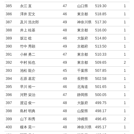
385
永江 直
47
山口県
519.30
1
386
澤井 宏文
46
東京都
518.85
1
387
及川 浩次郎
49
神奈川県
517.30
1
388
井上 桂基
48
東京都
516.00
1
389
坂辻 稔
46
大阪府
514.80
1
390
竹中 秀顕
49
京都府
513.50
1
391
小林 勇二
47
東京都
510.33
1
392
中村 拓也
49
東京都
509.65
2
393
池松 龍介
45
千葉県
507.85
1
394
石原 基宏
49
長野県
502.58
1
395
早川 裕一
46
北海道
501.65
1
396
河野 栄治
47
静岡県
500.05
1
397
渡辺 俊一
48
大阪府
499.75
1
398
島村 明典
48
山梨県
498.17
1
399
山下 和秀
46
沖縄県
496.45
2
400
榎本 晃一
48
神奈川県
495.17
1