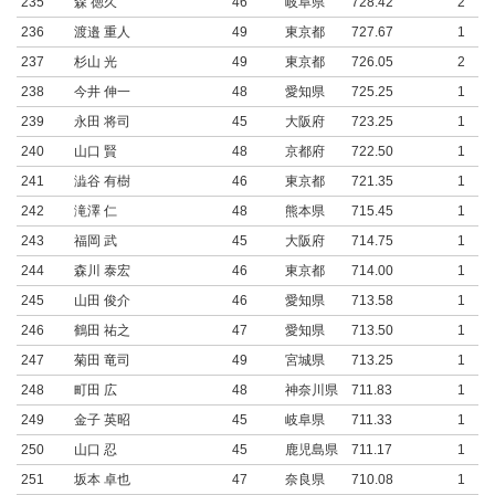
235
森 徳久
46
岐阜県
728.42
2
236
渡邉 重人
49
東京都
727.67
1
237
杉山 光
49
東京都
726.05
2
238
今井 伸一
48
愛知県
725.25
1
239
永田 将司
45
大阪府
723.25
1
240
山口 賢
48
京都府
722.50
1
241
澁谷 有樹
46
東京都
721.35
1
242
滝澤 仁
48
熊本県
715.45
1
243
福岡 武
45
大阪府
714.75
1
244
森川 泰宏
46
東京都
714.00
1
245
山田 俊介
46
愛知県
713.58
1
246
鶴田 祐之
47
愛知県
713.50
1
247
菊田 竜司
49
宮城県
713.25
1
248
町田 広
48
神奈川県
711.83
1
249
金子 英昭
45
岐阜県
711.33
1
250
山口 忍
45
鹿児島県
711.17
1
251
坂本 卓也
47
奈良県
710.08
1