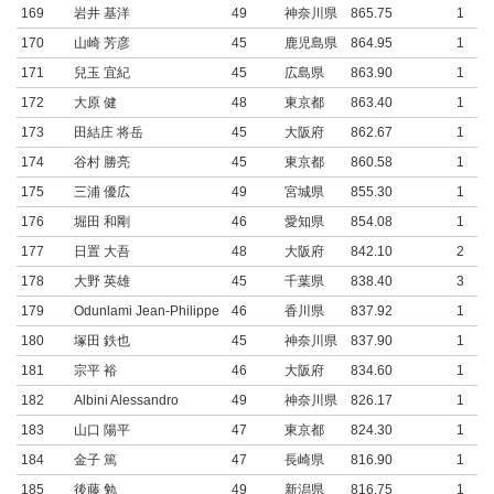
169
岩井 基洋
49
神奈川県
865.75
1
170
山崎 芳彦
45
鹿児島県
864.95
1
171
兒玉 宜紀
45
広島県
863.90
1
172
大原 健
48
東京都
863.40
1
173
田結庄 将岳
45
大阪府
862.67
1
174
谷村 勝亮
45
東京都
860.58
1
175
三浦 優広
49
宮城県
855.30
1
176
堀田 和剛
46
愛知県
854.08
1
177
日置 大吾
48
大阪府
842.10
2
178
大野 英雄
45
千葉県
838.40
3
179
Odunlami Jean-Philippe
46
香川県
837.92
1
180
塚田 鉄也
45
神奈川県
837.90
1
181
宗平 裕
46
大阪府
834.60
1
182
Albini Alessandro
49
神奈川県
826.17
1
183
山口 陽平
47
東京都
824.30
1
184
金子 篤
47
長崎県
816.90
1
185
後藤 勉
49
新潟県
816.75
1