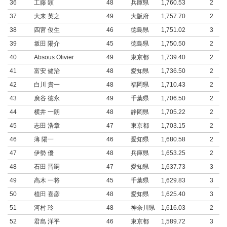
36
工藤 顕
48
兵庫県
1,760.53
2
37
大来 英之
49
大阪府
1,757.70
2
38
四宮 俊生
46
徳島県
1,751.02
3
39
坂田 陽介
45
徳島県
1,750.50
2
40
Absous Olivier
49
東京都
1,739.40
2
41
富安 健治
48
愛知県
1,736.50
2
42
白川 貴一
48
福岡県
1,710.43
2
43
廣谷 徳永
49
千葉県
1,706.50
2
44
横井 一朗
48
静岡県
1,705.22
2
45
志田 浩章
47
東京都
1,703.15
2
46
薄 陽一
46
愛知県
1,680.58
2
47
伊勢 優
48
兵庫県
1,653.25
2
48
石田 晋嗣
47
愛知県
1,637.73
3
49
高木 一将
45
千葉県
1,629.83
3
50
植田 喜彦
48
愛知県
1,625.40
3
51
河村 玲
48
神奈川県
1,616.03
2
52
君島 洋平
46
東京都
1,589.72
3