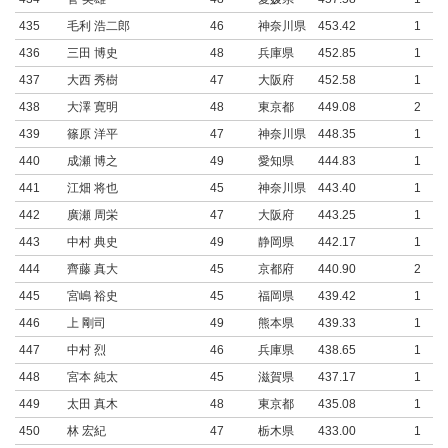
435
毛利 浩二郎
46
神奈川県
453.42
1
436
三田 博史
48
兵庫県
452.85
1
437
大西 秀樹
47
大阪府
452.58
1
438
大澤 寛明
48
東京都
449.08
2
439
篠原 洋平
47
神奈川県
448.35
1
440
成瀬 博之
49
愛知県
444.83
1
441
江畑 将也
45
神奈川県
443.40
1
442
廣瀬 周栄
47
大阪府
443.25
1
443
中村 典史
49
静岡県
442.17
1
444
齊藤 真大
45
京都府
440.90
2
445
宮嶋 裕史
45
福岡県
439.42
1
446
上 剛司
49
熊本県
439.33
1
447
中村 烈
46
兵庫県
438.65
1
448
宮本 純太
45
滋賀県
437.17
1
449
太田 真木
48
東京都
435.08
1
450
林 宏紀
47
栃木県
433.00
1