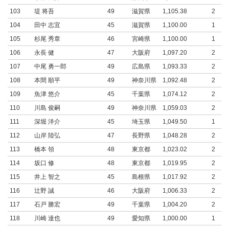
103
堤 将吾
49
滋賀県
1,105.38
2
104
田中 志宜
45
滋賀県
1,100.00
1
105
杉尾 秀章
46
宮崎県
1,100.00
1
106
永長 健
47
大阪府
1,097.20
2
107
中尾 勇一郎
49
広島県
1,093.33
2
108
本間 順平
49
神奈川県
1,092.48
2
109
魚津 悠介
45
千葉県
1,074.12
2
110
川島 俊嗣
49
神奈川県
1,059.03
2
111
深堀 洋介
45
埼玉県
1,049.50
1
112
山岸 陸弘
47
長野県
1,048.28
2
113
橋本 領
48
東京都
1,023.02
2
114
坂口 修
48
東京都
1,019.95
2
115
井上 智之
45
島根県
1,017.92
2
116
辻野 誠
46
大阪府
1,006.33
2
117
石戸 勝宏
49
千葉県
1,004.20
2
118
川崎 達也
49
愛知県
1,000.00
1