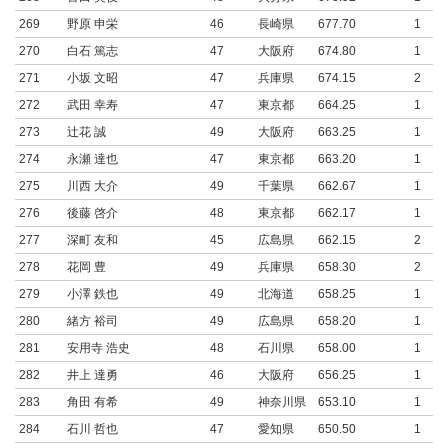
269
野原 申栄
46
長崎県
677.70
1
270
白石 篤志
47
大阪府
674.80
1
271
小坂 文昭
47
兵庫県
674.15
2
272
武田 幸寿
47
東京都
664.25
1
273
辻花 誠
49
大阪府
663.25
1
274
永瀬 達也
47
東京都
663.20
1
275
川西 大介
49
千葉県
662.67
1
276
後藤 啓介
48
東京都
662.17
1
277
深町 友和
45
広島県
662.15
2
278
花岡 豊
49
兵庫県
658.30
2
279
小澤 鉄也
49
北海道
658.25
1
280
緒方 裕司
49
広島県
658.20
1
281
安用寺 浩史
48
石川県
658.00
1
282
井上 達勇
46
大阪府
656.25
1
283
角田 有希
49
神奈川県
653.10
1
284
石川 哲也
47
愛知県
650.50
1