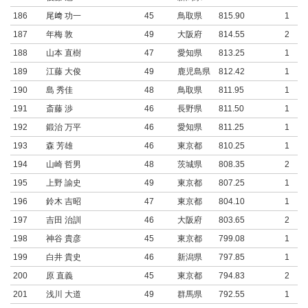
186
尾﨑 功一
45
鳥取県
815.90
1
187
年梅 敦
49
大阪府
814.55
2
188
山本 直樹
47
愛知県
813.25
1
189
江藤 大俊
49
鹿児島県
812.42
1
190
島 秀佳
48
鳥取県
811.95
1
191
斎藤 渉
46
長野県
811.50
1
192
鍛治 万平
46
愛知県
811.25
1
193
森 芳雄
46
東京都
810.25
1
194
山崎 哲男
48
茨城県
808.35
2
195
上野 諭史
49
東京都
807.25
1
196
鈴木 吉昭
47
東京都
804.10
1
197
吉田 治訓
46
大阪府
803.65
2
198
神谷 貴彦
45
東京都
799.08
1
199
白井 貴史
46
新潟県
797.85
1
200
原 直義
45
東京都
794.83
2
201
浅川 大道
49
群馬県
792.55
1