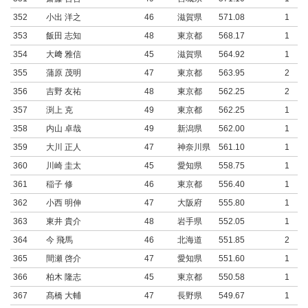
352
小出 洋之
46
滋賀県
571.08
1
353
飯田 志知
48
東京都
568.17
1
354
大﨑 雅信
45
滋賀県
564.92
1
355
蒲原 茂明
47
東京都
563.95
2
356
吉野 友祐
48
東京都
562.25
2
357
渕上 克
49
東京都
562.25
1
358
内山 卓哉
49
新潟県
562.00
1
359
大川 正人
47
神奈川県
561.10
1
360
川崎 圭太
45
愛知県
558.75
1
361
稲子 修
46
東京都
556.40
1
362
小西 明伸
47
大阪府
555.80
1
363
東井 貴介
48
岩手県
552.05
1
364
今 飛馬
46
北海道
551.85
2
365
間瀬 啓介
47
愛知県
551.60
1
366
柏木 隆志
45
東京都
550.58
1
367
髙橋 大輔
47
長野県
549.67
1