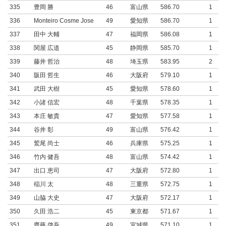
335
豊岡 勝
46
富山県
586.70
1
336
Monteiro Cosme Jose
49
愛知県
586.70
1
337
田中 大輔
47
福岡県
586.08
1
338
関屋 広道
45
静岡県
585.70
1
339
藤井 哲治
48
埼玉県
583.95
2
340
阪田 哲生
46
大阪府
579.10
1
341
武田 大樹
45
愛知県
578.60
1
342
小諸 信宏
48
千葉県
578.35
1
343
本庄 敏貴
47
愛知県
577.58
1
344
谷井 彰
49
富山県
576.42
1
345
鷲尾 尚士
46
兵庫県
575.25
1
346
竹内 健吾
48
富山県
574.42
1
347
出口 恵司
47
大阪府
572.80
1
348
稲川 太
48
三重県
572.75
1
349
山脇 大史
47
大阪府
572.17
1
350
久田 浩二
45
東京都
571.67
1
351
齋藤 啓吾
49
宮城県
571.10
1