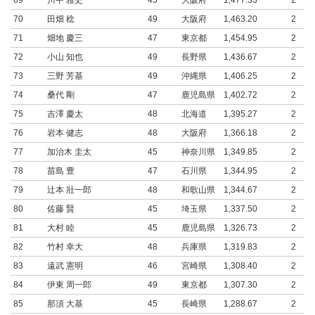
69
川中 雅史
45
大阪府
1,477.33
2
70
田畑 稔
49
大阪府
1,463.20
2
71
畑地 慶三
47
東京都
1,454.95
2
72
小山 知也
49
長野県
1,436.67
2
73
三野 芳基
49
沖縄県
1,406.25
2
74
桑代 剛
47
鹿児島県
1,402.72
2
75
吉澤 慶太
48
北海道
1,395.27
2
76
岩本 健志
48
大阪府
1,366.18
2
77
加治木 圭太
45
神奈川県
1,349.85
2
78
苗島 豊
47
石川県
1,344.95
2
79
辻本 壯一郎
48
和歌山県
1,344.67
2
80
佐藤 賢
45
埼玉県
1,337.50
2
81
大村 睦
45
鹿児島県
1,326.73
2
82
竹村 幸大
48
兵庫県
1,319.83
2
83
遠武 憲明
46
宮崎県
1,308.40
2
84
伊東 周一郎
49
東京都
1,307.30
2
85
那須 大基
45
長崎県
1,288.67
2