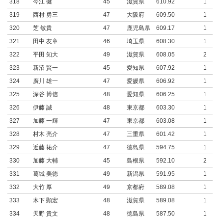
318
今江 健
45
滋賀県
610.92
1
319
西村 勇三
47
大阪府
609.50
1
320
芝 敏貴
47
鹿児島県
609.17
1
321
田中 友章
46
埼玉県
608.30
1
322
平田 知大
49
滋賀県
608.05
2
323
新沼 賢一
45
愛知県
607.92
1
324
廣川 雄一
47
愛媛県
606.92
1
325
深谷 博信
48
愛知県
606.25
1
326
伊藤 誠
48
東京都
603.30
1
327
加藤 一輝
47
東京都
603.08
1
328
村木 亮介
47
三重県
601.42
1
329
近藤 祐介
47
徳島県
594.75
1
330
加藤 大輔
45
島根県
592.10
2
331
葛城 美徳
49
新潟県
591.95
1
332
大竹 厚
49
京都府
589.08
1
333
木下 顕宏
48
滋賀県
589.08
1
334
天野 貴文
48
徳島県
587.50
1