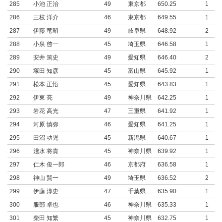
285
小池 正治
49
東京都
650.25
1
286
三枝 洋介
46
東京都
649.55
1
287
伊藤 竜昭
49
岐阜県
648.92
2
288
小泉 啓一
45
埼玉県
646.58
1
289
安井 篤史
49
愛知県
646.40
2
290
塚田 知彦
45
富山県
645.92
1
291
松本 正悟
45
愛知県
643.83
1
292
伊東 亮
49
神奈川県
642.25
1
293
岩花 高光
47
三重県
641.92
1
294
河原 慎弥
46
愛知県
641.25
1
295
田沼 功児
45
新潟県
640.67
1
296
淺水 将貴
45
神奈川県
639.92
1
297
仁木 俊一郎
46
京都府
636.58
1
298
神山 賢一
49
埼玉県
636.52
2
299
伊藤 淳史
47
千葉県
635.90
1
300
服部 卓也
46
神奈川県
635.33
1
301
柴田 知繁
45
神奈川県
632.75
1