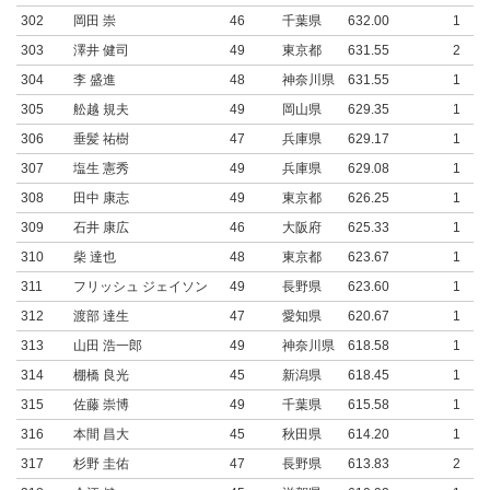
302
岡田 崇
46
千葉県
632.00
1
303
澤井 健司
49
東京都
631.55
2
304
李 盛進
48
神奈川県
631.55
1
305
舩越 規夫
49
岡山県
629.35
1
306
垂髪 祐樹
47
兵庫県
629.17
1
307
塩生 憲秀
49
兵庫県
629.08
1
308
田中 康志
49
東京都
626.25
1
309
石井 康広
46
大阪府
625.33
1
310
柴 達也
48
東京都
623.67
1
311
フリッシュ ジェイソン
49
長野県
623.60
1
312
渡部 達生
47
愛知県
620.67
1
313
山田 浩一郎
49
神奈川県
618.58
1
314
棚橋 良光
45
新潟県
618.45
1
315
佐藤 崇博
49
千葉県
615.58
1
316
本間 昌大
45
秋田県
614.20
1
317
杉野 圭佑
47
長野県
613.83
2