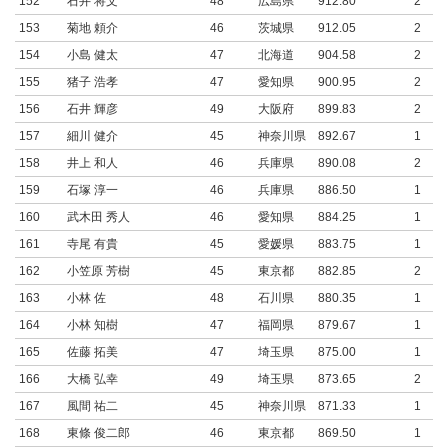
152
石井 将文
48
広島県
912.80
2
153
菊地 頼介
46
茨城県
912.05
2
154
小島 健太
47
北海道
904.58
2
155
猪子 浩孝
47
愛知県
900.95
2
156
石井 輝彦
49
大阪府
899.83
2
157
細川 健介
45
神奈川県
892.67
1
158
井上 和人
46
兵庫県
890.08
2
159
石塚 淳一
46
兵庫県
886.50
1
160
武木田 秀人
46
愛知県
884.25
1
161
寺尾 有貴
45
愛媛県
883.75
1
162
小笠原 芳樹
45
東京都
882.85
2
163
小林 佐
48
石川県
880.35
1
164
小林 知樹
47
福岡県
879.67
1
165
佐藤 拓美
47
埼玉県
875.00
1
166
大橋 弘幸
49
埼玉県
873.65
2
167
風間 祐二
45
神奈川県
871.33
1
168
東條 俊二郎
46
東京都
869.50
1