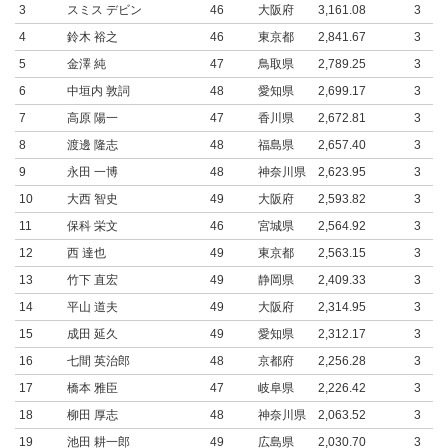
3
スミス デビン
46
大阪府
3,161.08
3
4
鈴木 裕之
46
東京都
2,841.67
3
5
金澤 純
47
鳥取県
2,789.25
3
6
中垣内 敦詞
48
愛知県
2,699.17
3
7
高原 陽一
47
香川県
2,672.81
3
8
渡邊 隆志
48
福島県
2,657.40
3
9
永田 一博
48
神奈川県
2,623.95
3
10
大西 智史
49
大阪府
2,593.82
3
11
保科 栄文
46
宮城県
2,564.92
3
12
西 達也
49
東京都
2,563.15
3
13
竹下 直宏
49
静岡県
2,409.33
3
14
平山 道夫
49
大阪府
2,314.95
3
15
成田 延久
49
愛知県
2,312.17
3
16
七間 英治郎
48
京都府
2,256.28
3
17
橋本 雅臣
47
岐阜県
2,226.42
3
18
柳田 厚志
48
神奈川県
2,063.52
3
19
池田 耕一郎
49
広島県
2,030.70
3