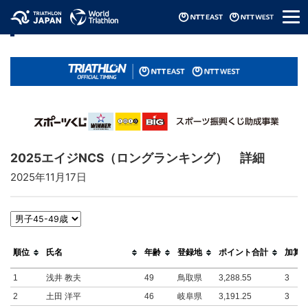
メ
リザルト / Results
ニ
ュ
ー
2025エイジNCS（ロングランキング） 詳細
2025年11月17日
順位
氏名
年齢
登録地
ポイント合計
加算
1
浅井 教夫
49
鳥取県
3,288.55
3
2
土田 洋平
46
岐阜県
3,191.25
3