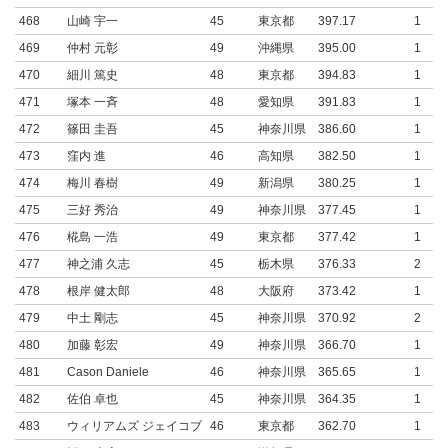
468
山崎 宇一
45
東京都
397.17
1
469
仲村 元彰
49
沖縄県
395.00
1
470
細川 篤史
48
東京都
394.83
1
471
塚本 一斉
48
愛知県
391.83
1
472
篠田 圭吾
45
神奈川県
386.60
1
473
窪内 進
46
高知県
382.50
1
474
梅川 春樹
49
新潟県
380.25
1
475
三好 秀治
49
神奈川県
377.45
1
476
椛島 一浩
49
東京都
377.42
1
477
神之浦 久志
45
栃木県
376.33
2
478
根岸 健太郎
48
大阪府
373.42
1
479
中土 剛志
45
神奈川県
370.92
2
480
加藤 彰宏
49
神奈川県
366.70
1
481
Cason Daniele
46
神奈川県
365.65
1
482
佐伯 卓也
45
神奈川県
364.35
1
483
ウィリアムズ ジェイコブ
46
東京都
362.70
1