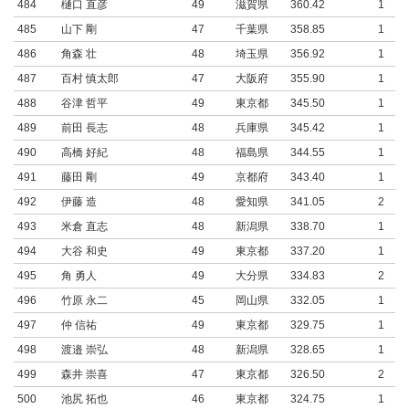
484
樋口 直彦
49
滋賀県
360.42
1
485
山下 剛
47
千葉県
358.85
1
486
角森 壮
48
埼玉県
356.92
1
487
百村 慎太郎
47
大阪府
355.90
1
488
谷津 哲平
49
東京都
345.50
1
489
前田 長志
48
兵庫県
345.42
1
490
高橋 好紀
48
福島県
344.55
1
491
藤田 剛
49
京都府
343.40
1
492
伊藤 造
48
愛知県
341.05
2
493
米倉 直志
48
新潟県
338.70
1
494
大谷 和史
49
東京都
337.20
1
495
角 勇人
49
大分県
334.83
2
496
竹原 永二
45
岡山県
332.05
1
497
仲 信祐
49
東京都
329.75
1
498
渡邉 崇弘
48
新潟県
328.65
1
499
森井 崇喜
47
東京都
326.50
2
500
池尻 拓也
46
東京都
324.75
1