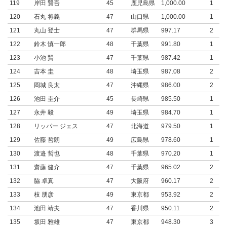
119
岸田 賢吾
45
鹿児島県
1,000.00
1
120
石丸 将義
47
山口県
1,000.00
1
121
丸山 登士
47
群馬県
997.17
2
122
鈴木 慎一郎
48
千葉県
991.80
1
123
小池 賢
47
千葉県
987.42
1
124
吉本 圭
48
埼玉県
987.08
2
125
岡城 良太
47
沖縄県
986.00
2
126
池田 圭介
45
長崎県
985.50
1
127
永井 毅
49
埼玉県
984.70
1
128
リッパー ジェス
47
北海道
979.50
1
129
佐藤 哲朗
49
広島県
978.60
1
130
渡邉 哲也
48
千葉県
970.20
1
131
齋藤 健介
47
千葉県
965.02
2
132
脇 卓真
47
大阪府
960.17
2
133
枝 朋彦
49
東京都
953.92
2
134
池田 靖夫
47
香川県
950.11
2
135
坂田 雅雄
47
東京都
948.30
3