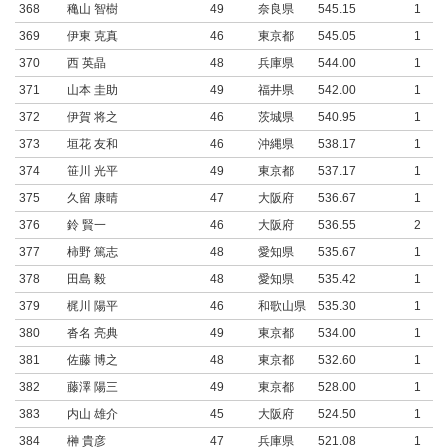
368
穐山 智樹
49
奈良県
545.15
1
369
伊東 克真
46
東京都
545.05
1
370
西 英晶
48
兵庫県
544.00
1
371
山本 圭助
49
福井県
542.00
1
372
伊賀 将之
46
茨城県
540.95
1
373
垣花 友和
46
沖縄県
538.17
1
374
笹川 光平
49
東京都
537.17
1
375
久留 康晴
47
大阪府
536.67
1
376
鈴 賢一
46
大阪府
536.55
2
377
柿野 篤志
48
愛知県
535.67
1
378
田島 毅
48
愛知県
535.42
1
379
梶川 陽平
46
和歌山県
535.30
1
380
沓名 亮典
49
東京都
534.00
1
381
佐藤 博之
48
東京都
532.60
1
382
藤澤 陽三
49
東京都
528.00
1
383
内山 雄介
45
大阪府
524.50
1
384
榊 貴彦
47
兵庫県
521.08
1