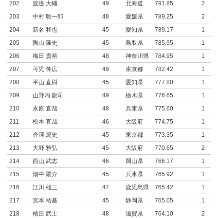
202
渡邉 大輔
49
北海道
791.85
2
203
中村 聡一郎
48
愛媛県
789.25
2
204
新名 和也
45
愛知県
789.17
1
205
陶山 隆史
45
鳥取県
785.95
1
206
梅田 貴裕
48
神奈川県
784.95
1
207
可児 伸広
49
東京都
782.42
1
208
平山 直樹
45
愛知県
777.80
1
209
山野内 龍司
49
栃木県
776.65
1
210
永原 直哉
48
兵庫県
775.60
1
211
松本 直哉
46
大阪府
774.75
1
212
沓澤 篤史
45
東京都
773.35
1
213
大野 雅弘
45
大阪府
770.65
2
214
西山 武志
46
岡山県
766.17
1
215
畑中 陽介
45
兵庫県
765.92
1
216
江川 雄三
47
鹿児島県
765.42
1
217
宮本 祐基
45
静岡県
765.05
1
218
植田 武士
48
滋賀県
764.10
2