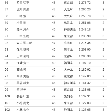
86
片岡 弘至
48
東京都
1,278.72
3
87
城向 邦彦
48
大阪府
1,266.20
2
88
山崎 浩二
45
大阪府
1,259.78
2
89
松田 浩
45
鳥取県
1,251.08
2
90
鈴木 悠介
46
神奈川県
1,249.18
2
91
田中 宏樹
49
東京都
1,238.90
3
92
森広 浩二郎
47
北海道
1,215.35
2
93
住尾 穣司
45
熊本県
1,208.90
2
94
山本 佑司
47
京都府
1,203.30
2
95
江﨑 貴一
49
福岡県
1,197.10
2
96
藤嶋 司
46
大分県
1,189.92
2
97
高橋 秀臣
48
東京都
1,147.83
2
98
星谷 雄太
46
神奈川県
1,141.32
2
99
舘 洋光
48
東京都
1,138.08
2
100
長谷川 豊
47
愛知県
1,137.31
2
101
小椋 尚之
45
東京都
1,127.83
2
102
小林 大介
48
静岡県
1,125.65
3