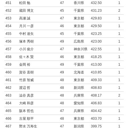
451
松田 勉
47
香川県
432.50
1
452
蔵田 博文
45
千葉県
431.23
2
453
高瀬 誠
47
東京都
429.83
1
454
月川 一彦
46
東京都
429.50
1
455
中村 達矢
45
千葉県
423.25
1
456
塚本 秀樹
49
広島県
423.00
1
457
小川 俊介
47
神奈川県
422.55
1
458
佐々木 賢
46
東京都
418.25
1
459
金岡 裕
49
千葉県
413.00
1
460
賀谷 直樹
49
北海道
410.85
1
461
竹原 智威
48
東京都
409.33
1
462
渡辺 哲
48
新潟県
408.83
1
463
澁谷 真彦
48
兵庫県
408.17
2
464
大崎 和彦
48
愛知県
406.83
1
465
阪本 哲也
47
兵庫県
404.42
1
466
古屋 順平
48
東京都
403.70
1
467
野水 万寿生
47
新潟県
399.75
1