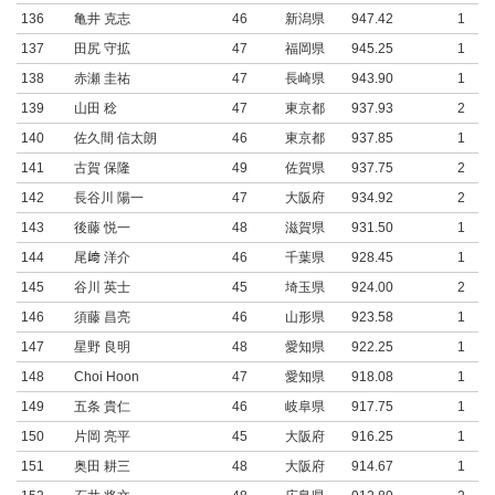
136
亀井 克志
46
新潟県
947.42
1
137
田尻 守拡
47
福岡県
945.25
1
138
赤瀬 圭祐
47
長崎県
943.90
1
139
山田 稔
47
東京都
937.93
2
140
佐久間 信太朗
46
東京都
937.85
1
141
古賀 保隆
49
佐賀県
937.75
2
142
長谷川 陽一
47
大阪府
934.92
2
143
後藤 悦一
48
滋賀県
931.50
1
144
尾﨑 洋介
46
千葉県
928.45
1
145
谷川 英士
45
埼玉県
924.00
2
146
須藤 昌亮
46
山形県
923.58
1
147
星野 良明
48
愛知県
922.25
1
148
Choi Hoon
47
愛知県
918.08
1
149
五条 貴仁
46
岐阜県
917.75
1
150
片岡 亮平
45
大阪府
916.25
1
151
奥田 耕三
48
大阪府
914.67
1