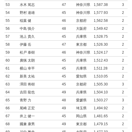
53
水木 篤志
47
神奈川県
1,587.38
3
54
野村 達雄
45
神奈川県
1,577.93
2
55
稲葉 健
46
京都府
1,562.58
2
56
中島 慎介
48
大阪府
1,549.42
2
57
池上 貴久
45
兵庫県
1,528.75
2
58
伊藤 岳
47
東京都
1,526.30
2
59
松戸 泰樹
46
神奈川県
1,524.17
2
60
廣猟 太朗
45
兵庫県
1,512.43
2
61
横山 幸平
45
兵庫県
1,511.28
2
62
新美 太祐
45
愛知県
1,510.05
2
63
澤田 将樹
45
京都府
1,505.30
3
64
吉田 龍也
49
兵庫県
1,504.10
2
65
青野 力
48
愛媛県
1,503.27
3
66
尾崎 正宏
49
埼玉県
1,494.92
2
67
井上 健一
45
岡山県
1,481.65
2
68
國兼 康男
49
東京都
1,479.15
2