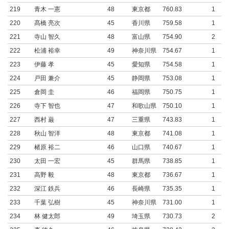
219
青木 一憲
48
東京都
760.83
1
220
髙橋 亮次
45
香川県
759.58
1
221
寺山 智久
48
富山県
754.90
2
222
松浦 裕幸
49
神奈川県
754.67
1
223
伊藤 孝
45
愛知県
754.58
1
224
戸田 兼介
45
静岡県
753.08
1
225
倉岡 圭
46
福岡県
750.75
1
226
寺下 智也
47
和歌山県
750.10
1
227
西村 巌
47
三重県
743.83
1
228
秋山 智洋
48
東京都
741.08
1
229
楮原 裕二
46
山口県
740.67
1
230
太田 一宏
45
群馬県
738.85
1
231
高野 毅
48
東京都
736.67
1
232
深江 鉄兵
46
長崎県
735.35
1
233
千葉 弘樹
45
神奈川県
731.00
1
234
林 健太郎
49
埼玉県
730.73
2