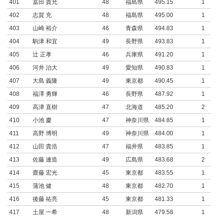
401
冨田 貴允
48
福島県
495.15
1
402
志賀 充
48
福島県
495.00
1
403
山崎 裕介
46
青森県
494.83
1
404
駒津 和宜
49
長野県
493.83
1
405
辻 正孝
46
兵庫県
491.20
1
406
河井 治大
49
愛知県
490.83
1
407
大島 義隆
49
東京都
490.45
1
408
福澤 勇輝
46
長野県
487.92
1
409
高津 直樹
47
北海道
485.20
2
410
小池 慶
47
神奈川県
484.85
1
411
高野 博明
49
神奈川県
484.00
1
412
山田 貴浩
47
福井県
483.85
1
413
佐藤 連造
49
広島県
483.68
2
414
齋藤 宏光
45
東京都
483.55
1
415
蒲池 健
48
東京都
482.70
1
416
後藤 祐亮
45
東京都
481.33
1
417
土屋 一希
48
新潟県
479.58
1