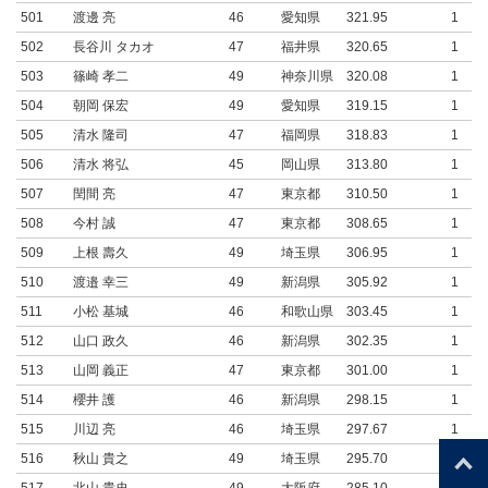
501
渡邊 亮
46
愛知県
321.95
1
502
長谷川 タカオ
47
福井県
320.65
1
503
篠崎 孝二
49
神奈川県
320.08
1
504
朝岡 保宏
49
愛知県
319.15
1
505
清水 隆司
47
福岡県
318.83
1
506
清水 将弘
45
岡山県
313.80
1
507
閏間 亮
47
東京都
310.50
1
508
今村 誠
47
東京都
308.65
1
509
上根 壽久
49
埼玉県
306.95
1
510
渡邉 幸三
49
新潟県
305.92
1
511
小松 基城
46
和歌山県
303.45
1
512
山口 政久
46
新潟県
302.35
1
513
山岡 義正
47
東京都
301.00
1
514
櫻井 護
46
新潟県
298.15
1
515
川辺 亮
46
埼玉県
297.67
1
516
秋山 貴之
49
埼玉県
295.70
1