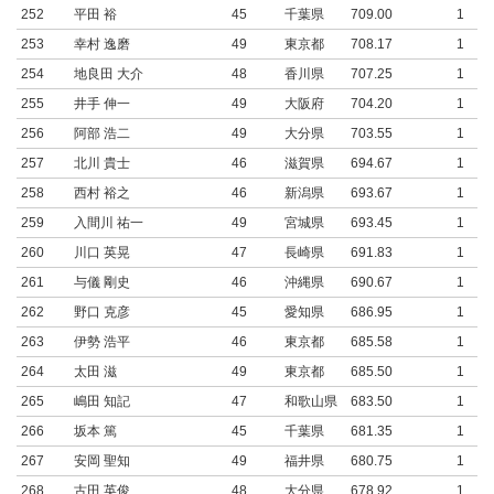
252
平田 裕
45
千葉県
709.00
1
253
幸村 逸磨
49
東京都
708.17
1
254
地良田 大介
48
香川県
707.25
1
255
井手 伸一
49
大阪府
704.20
1
256
阿部 浩二
49
大分県
703.55
1
257
北川 貴士
46
滋賀県
694.67
1
258
西村 裕之
46
新潟県
693.67
1
259
入間川 祐一
49
宮城県
693.45
1
260
川口 英晃
47
長崎県
691.83
1
261
与儀 剛史
46
沖縄県
690.67
1
262
野口 克彦
45
愛知県
686.95
1
263
伊勢 浩平
46
東京都
685.58
1
264
太田 滋
49
東京都
685.50
1
265
嶋田 知記
47
和歌山県
683.50
1
266
坂本 篤
45
千葉県
681.35
1
267
安岡 聖知
49
福井県
680.75
1
268
古田 英俊
48
大分県
678.92
1