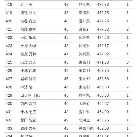
418
井上 実
48
静岡県
479.33
1
419
渡邉 晶夫
48
新潟県
478.75
1
420
渋谷 貴之
48
愛知県
477.75
1
421
加藤 慶宣
46
京都府
477.62
2
422
樋口 敏幸
45
広島県
474.20
1
423
土屋 大輔
48
静岡県
473.17
1
424
松原 秀和
47
沖縄県
472.92
1
425
澁澤 喜人
45
東京都
471.33
3
426
小林 仁典
49
東京都
468.75
1
427
岩崎 健寿
45
東京都
468.58
1
428
中澤 隆
46
東京都
466.83
2
429
田ノ岡 正紀
45
静岡県
465.33
1
430
前西 靖啓
46
大阪府
464.67
1
431
小林 忠広
48
愛知県
464.00
1
432
杉田 智宏
49
北海道
463.75
1
433
齋藤 啓基
48
神奈川県
462.08
1
434
菅 英雄
48
愛媛県
457.58
1