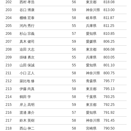
202
西村 孝浩
56
東京都
818.08
203
谷口 博康
59
神奈川県
813.00
204
棚橋 宏泰
58
岐阜県
811.87
205
河内 秀行
55
兵庫県
811.25
206
杉山 宗義
57
愛知県
810.85
207
真木 健司
59
愛媛県
806.25
208
迫田 大志
56
東京都
806.08
209
掛樋 勇次
55
兵庫県
803.05
210
山田 保誠
55
愛知県
801.10
211
小口 正人
58
神奈川県
800.75
212
築比地 修
55
青森県
795.77
213
伊藤 尚真
58
東京都
795.13
214
鶴田 学
58
千葉県
793.25
215
岸上 高明
59
東京都
792.25
216
渡邊 康介
57
愛知県
791.92
217
鈴木 英樹
58
神奈川県
791.45
218
西山 伸二
58
宮崎県
790.50