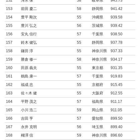
152
澤木 保
58
岐阜県
945.73
153
前田 慶二
58
静岡県
941.42
154
豊平 剛次
55
沖縄県
939.58
155
豊川 弘之
56
茨城県
939.42
156
安丸 信行
57
千葉県
938.50
157
鈴木 健弘
55
静岡県
937.78
158
鎌田 淳
55
神奈川県
937.33
159
勝倉 修一
58
神奈川県
934.17
160
田原 義夫
55
東京都
931.35
161
鶴島 康一
57
千葉県
919.83
162
福成 忠
55
京都府
915.45
163
佐々木 健
55
大阪府
912.55
164
平野 茂之
57
福島県
911.17
165
小川 浩二
59
岡山県
911.05
166
吉田 亨
57
愛知県
899.50
167
永井 克明
56
埼玉県
899.40
168
楜澤 信
59
神奈川県
896.60