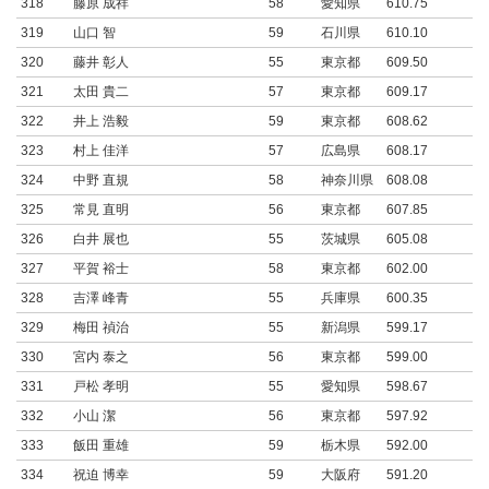
318
藤原 成祥
58
愛知県
610.75
319
山口 智
59
石川県
610.10
320
藤井 彰人
55
東京都
609.50
321
太田 貴二
57
東京都
609.17
322
井上 浩毅
59
東京都
608.62
323
村上 佳洋
57
広島県
608.17
324
中野 直規
58
神奈川県
608.08
325
常見 直明
56
東京都
607.85
326
白井 展也
55
茨城県
605.08
327
平賀 裕士
58
東京都
602.00
328
吉澤 峰青
55
兵庫県
600.35
329
梅田 禎治
55
新潟県
599.17
330
宮内 泰之
56
東京都
599.00
331
戸松 孝明
55
愛知県
598.67
332
小山 潔
56
東京都
597.92
333
飯田 重雄
59
栃木県
592.00
334
祝迫 博幸
59
大阪府
591.20