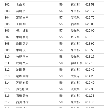
302
古山 裕
59
東京都
623.58
303
前山 仁
56
東京都
623.17
304
瀬賀 吉幸
57
新潟県
622.75
305
上田 剛
55
福岡県
620.08
306
横井 達政
57
愛知県
620.00
307
中山 裕充
55
埼玉県
619.10
308
島田 容男
56
東京都
618.92
309
中山 茂
56
東京都
618.50
310
牧野 孝吉
58
愛知県
618.17
311
松山 文人
58
神奈川県
617.10
312
池田 新
56
東京都
615.42
313
桶谷 重雄
59
大阪府
614.25
314
近藤 有希
56
東京都
612.40
315
海老原 武
56
茨城県
612.35
316
石橋 景祥
56
東京都
611.73
317
西川 博信
59
東京都
611.58