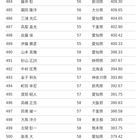
484
藤井 彰
56
新潟県
409.30
485
園田 隆洋
56
大分県
408.65
486
三浦 光広
58
愛知県
404.65
487
高梨 嘉光
55
千葉県
402.90
488
佐藤 保
57
愛知県
400.42
489
伊藤 勝彦
55
愛知県
400.33
490
山本 英幾
58
愛知県
398.33
491
杉山 正詞
59
静岡県
397.67
492
中村 匡秀
59
北海道
394.80
493
金子 和矢
57
神奈川県
393.80
494
町田 幸宏
57
群馬県
392.67
495
渡部 昭人
57
愛知県
391.75
496
高橋 正浩
58
大阪府
390.83
497
田尾 健一
57
千葉県
386.58
498
大島 洋介
59
東京都
383.95
499
古閑 彰一
58
熊本県
383.75
500
新美 大
58
愛知県
379.42