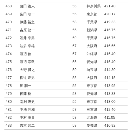
468
藤田 雅人
56
神奈川県
421.40
469
柴田 順一
55
東京都
420.17
470
伊藤 裕之
58
千葉県
419.33
471
吉原 健一
55
新潟県
416.75
472
酒井 幸男
59
千葉県
416.75
473
波多 幸雄
57
大阪府
416.55
474
渡辺 信
57
沖縄県
415.40
475
渡辺 宗敬
55
愛知県
415.40
476
大野 博之
59
埼玉県
414.30
477
柳迫 寿男
55
大阪府
414.15
478
堀 潤一
55
東京都
413.95
479
後藤 稔
58
愛知県
413.83
480
南淵 隆史
55
東京都
413.00
481
中池 芳和
57
三重県
412.40
482
中村 雅貴
58
北海道
411.05
483
吉本 晋二
58
愛知県
410.92