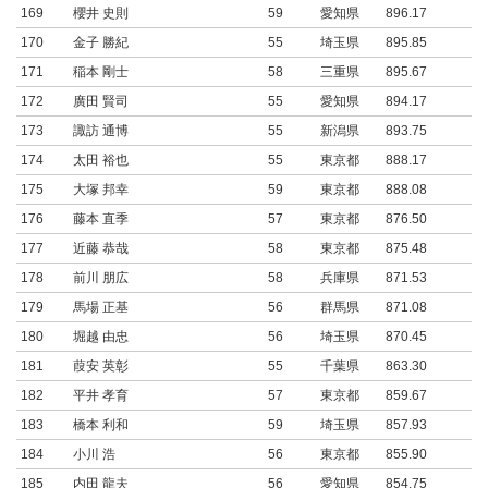
169
櫻井 史則
59
愛知県
896.17
170
金子 勝紀
55
埼玉県
895.85
171
稲本 剛士
58
三重県
895.67
172
廣田 賢司
55
愛知県
894.17
173
諏訪 通博
55
新潟県
893.75
174
太田 裕也
55
東京都
888.17
175
大塚 邦幸
59
東京都
888.08
176
藤本 直季
57
東京都
876.50
177
近藤 恭哉
58
東京都
875.48
178
前川 朋広
58
兵庫県
871.53
179
馬場 正基
56
群馬県
871.08
180
堀越 由忠
56
埼玉県
870.45
181
葭安 英彰
55
千葉県
863.30
182
平井 孝育
57
東京都
859.67
183
橋本 利和
59
埼玉県
857.93
184
小川 浩
56
東京都
855.90
185
内田 龍夫
56
愛知県
854.75