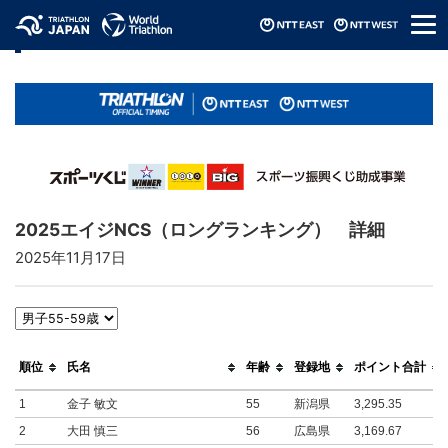
メ
リザルト / Results
ニ
ュ
ー
2025エイジNCS（ロングランキング） 詳細
2025年11月17日
順位
氏名
年齢
登録地
ポイント合計
1
金子 敏文
55
新潟県
3,295.35
2
大田 慎三
56
広島県
3,169.67