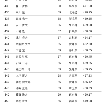
435
森田 哲博
58
鳥取県
471.50
436
中川 健
59
北海道
470.95
437
高橋 光一
58
新潟県
469.65
438
安田 啓太
56
東京都
469.08
439
小林 隆
57
群馬県
468.60
440
北川 貞大
57
京都府
464.17
441
勘解由 文民
55
愛知県
462.50
442
下谷 譲
59
香川県
460.65
443
東風谷 寛
57
東京都
460.45
444
石塚 一志
56
東京都
459.25
445
福王寺 一郎
59
愛知県
459.25
446
上坪 正人
58
兵庫県
457.83
447
新村 健太郎
55
愛知県
456.42
448
櫻井 直治
59
埼玉県
450.83
449
藤野 隆太
59
東京都
450.17
450
西村 宣久
56
福岡県
449.08