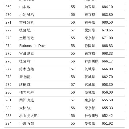
269
山本 敦
55
埼玉県
684.10
270
小池 誠治
56
東京都
683.80
271
吉村 雅喜
56
福井県
680.50
272
後藤 弘一
57
愛知県
673.65
273
土屋 智敬
55
東京都
671.00
274
Rubenstein David
58
静岡県
668.83
275
宮田 應晃
55
東京都
668.33
276
後藤 祐一
56
神奈川県
666.17
277
鈴木 宣雄
57
茨城県
666.00
278
康 徳龍
58
茨城県
662.70
279
諸橋 輝
57
宮城県
658.30
280
橘内 裕寿
56
茨城県
656.00
281
岡野 恵造
57
東京都
655.50
282
大柿 強
56
東京都
655.33
283
杉山 晃太郎
56
神奈川県
652.42
284
小川 直哉
55
愛知県
651.92