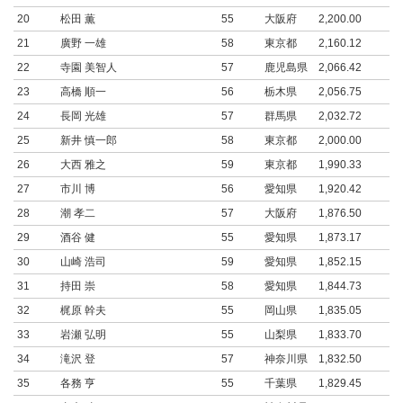
20
松田 薫
55
大阪府
2,200.00
21
廣野 一雄
58
東京都
2,160.12
22
寺園 美智人
57
鹿児島県
2,066.42
23
高橋 順一
56
栃木県
2,056.75
24
長岡 光雄
57
群馬県
2,032.72
25
新井 慎一郎
58
東京都
2,000.00
26
大西 雅之
59
東京都
1,990.33
27
市川 博
56
愛知県
1,920.42
28
潮 孝二
57
大阪府
1,876.50
29
酒谷 健
55
愛知県
1,873.17
30
山崎 浩司
59
愛知県
1,852.15
31
持田 崇
58
愛知県
1,844.73
32
梶原 幹夫
55
岡山県
1,835.05
33
岩瀬 弘明
55
山梨県
1,833.70
34
滝沢 登
57
神奈川県
1,832.50
35
各務 亨
55
千葉県
1,829.45