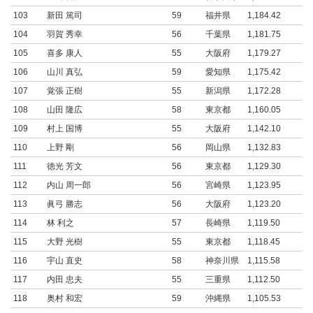
103
新田 篤司
59
福井県
1,184.42
104
羽賀 秀幸
56
千葉県
1,181.75
105
喜多 康人
55
大阪府
1,179.27
106
山川 真弘
59
愛知県
1,175.42
107
覚張 正樹
55
新潟県
1,172.28
108
山田 隆広
58
東京都
1,160.05
109
村上 国博
55
大阪府
1,142.10
110
上野 剛
56
岡山県
1,132.83
111
徳光 芳文
56
東京都
1,129.30
112
内山 周一郎
56
宮崎県
1,123.95
113
眞弓 勝志
56
大阪府
1,123.20
114
林 利之
57
長崎県
1,119.50
115
大野 光樹
55
東京都
1,118.45
116
宇山 直史
58
神奈川県
1,115.58
117
内田 忠夫
55
三重県
1,112.50
118
奥村 和宏
59
沖縄県
1,105.53