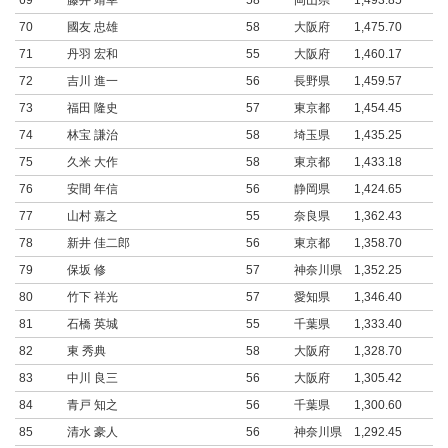
69
藤井 靖幸
58
岡山県
1,493.85
70
國友 忠雄
58
大阪府
1,475.70
71
丹羽 宏和
55
大阪府
1,460.17
72
吉川 進一
56
長野県
1,459.57
73
福田 隆史
57
東京都
1,454.45
74
林宝 謙治
58
埼玉県
1,435.25
75
久米 大作
58
東京都
1,433.18
76
安間 年信
56
静岡県
1,424.65
77
山村 嘉之
55
奈良県
1,362.43
78
新井 佳二郎
56
東京都
1,358.70
79
保坂 修
57
神奈川県
1,352.25
80
竹下 祥光
57
愛知県
1,346.40
81
石橋 英城
55
千葉県
1,333.40
82
東 秀典
58
大阪府
1,328.70
83
中川 良三
56
大阪府
1,305.42
84
青戸 知之
56
千葉県
1,300.60
85
清水 豪人
56
神奈川県
1,292.45