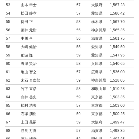
53
山本 幸士
57
大阪府
1,587.28
54
松田 静孝
57
愛知県
1,586.42
55
待田 正
58
栃木県
1,567.70
56
藤井 元樹
55
神奈川県
1,565.35
57
中川 亨
56
滋賀県
1,561.75
58
大嶋 健治
55
愛知県
1,549.50
59
稲波 隆
59
愛知県
1,547.95
60
野津 賢治
58
兵庫県
1,540.65
61
亀山 智之
57
広島県
1,536.00
62
末石 泰次郎
59
神奈川県
1,528.05
63
竹下 直彦
58
和歌山県
1,510.28
64
白井 岳史
59
東京都
1,503.35
65
松村 浩夫
57
東京都
1,503.00
66
石塚 朋樹
59
東京都
1,500.25
67
上田 晃嗣
59
大阪府
1,499.47
68
勝見 万喜
57
滋賀県
1,498.35