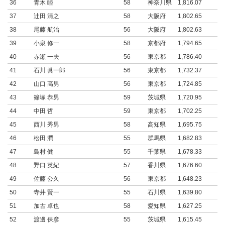
36
青木 睦
58
神奈川県
1,816.07
37
辻田 清之
58
大阪府
1,802.65
38
尾藤 航治
56
大阪府
1,802.63
39
小泉 修一
58
京都府
1,794.65
40
赤瀬 一夫
56
東京都
1,786.40
41
石川 眞一郎
56
東京都
1,732.37
42
山口 高男
56
東京都
1,724.85
43
篠塚 恭男
59
茨城県
1,720.95
44
中田 哲
59
東京都
1,702.25
45
西川 秀男
58
高知県
1,695.75
46
松田 潤
55
群馬県
1,682.83
47
島村 健
55
千葉県
1,678.33
48
野口 英紀
57
香川県
1,676.60
49
佐藤 公久
56
東京都
1,648.23
50
寺井 賢一
55
石川県
1,639.80
51
加古 卓也
58
愛知県
1,627.25
52
渡邊 保彦
55
茨城県
1,615.45