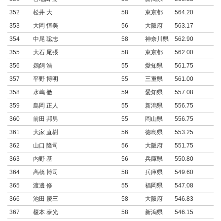
352
松井 大
58
東京都
564.20
353
大岡 恒美
56
大阪府
563.17
354
中尾 聡志
58
神奈川県
562.90
355
大石 尾張
58
東京都
562.00
356
鵜飼 浩
55
愛知県
561.75
357
平野 博明
55
三重県
561.00
358
水嶋 徹
59
愛知県
557.08
359
島岡 正人
55
新潟県
556.75
360
前田 邦男
55
岡山県
556.75
361
大家 直樹
56
徳島県
553.25
362
山口 隆司
56
大阪府
551.75
363
内野 基
56
兵庫県
550.80
364
高橋 博司
58
兵庫県
549.60
365
渡邊 修
55
福岡県
547.08
366
池田 慶三
58
大阪府
546.83
367
榎本 泰光
58
新潟県
546.15