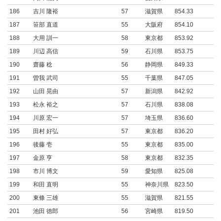
186
吉川 隆裕
57
滋賀県
854.33
187
笹部 直道
55
大阪府
854.10
188
大用 訓一
58
東京都
853.92
189
川辺 高信
59
石川県
853.75
190
齋藤 稔
56
静岡県
849.33
191
曽我 武司
55
千葉県
847.05
192
山田 晃由
57
新潟県
842.92
193
松永 裕之
57
石川県
838.08
194
川原 宏一
57
埼玉県
836.60
195
田村 好弘
57
東京都
836.20
196
後藤 壱
55
東京都
835.00
197
金原 亨
58
東京都
832.35
198
市川 博文
59
愛知県
825.08
199
和田 直明
55
神奈川県
823.50
200
東條 三雄
55
滋賀県
821.55
201
池田 徳郎
56
宮崎県
819.50