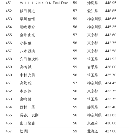
451
ＷＩＬＩＫＮＳＯＮ Paul David
59
沖縄県
448.95
452
飯田 博之
57
愛知県
448.85
453
早川 信悟
59
神奈川県
446.65
454
嵯峨 泰介
56
神奈川県
445.35
455
金井 由光
57
東京都
443.60
456
小林 俊一
58
東京都
442.75
457
八木 茂典
55
東京都
442.58
458
穴田 慎次郎
55
埼玉県
441.92
459
高橋 誠
59
岩手県
438.00
460
中村 光男
56
埼玉県
435.70
461
高荒 聡
57
神奈川県
434.45
462
本多 淳
56
東京都
433.75
463
宮嶋 健一
58
埼玉県
433.75
464
西村 一秀
55
静岡県
433.40
465
長谷川 友則
56
神奈川県
431.83
466
山口 隆吏
56
京都府
430.08
467
辻 剛一
59
北海道
427.60