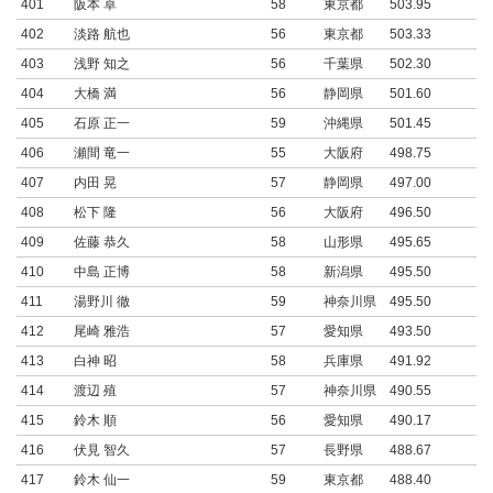
401
阪本 卓
58
東京都
503.95
402
淡路 航也
56
東京都
503.33
403
浅野 知之
56
千葉県
502.30
404
大橋 満
56
静岡県
501.60
405
石原 正一
59
沖縄県
501.45
406
瀬間 竜一
55
大阪府
498.75
407
内田 晃
57
静岡県
497.00
408
松下 隆
56
大阪府
496.50
409
佐藤 恭久
58
山形県
495.65
410
中島 正博
58
新潟県
495.50
411
湯野川 徹
59
神奈川県
495.50
412
尾崎 雅浩
57
愛知県
493.50
413
白神 昭
58
兵庫県
491.92
414
渡辺 殖
57
神奈川県
490.55
415
鈴木 順
56
愛知県
490.17
416
伏見 智久
57
長野県
488.67
417
鈴木 仙一
59
東京都
488.40