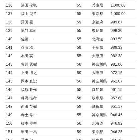
136
浦田 俊弘
55
兵庫県
1,000.00
137
福山 晃章
55
東京都
1,000.00
138
澤田 晃
59
京都府
999.67
139
奥谷 幸司
55
奈良県
999.30
140
佐藤 一
55
北海道
993.50
141
斉藤 稔
59
千葉県
988.32
142
本田 実
55
大阪府
982.28
143
豊川 秀樹
58
神奈川県
981.00
144
上田 博之
59
大阪府
972.15
145
岡本 直記
56
神奈川県
962.67
146
福原 政作
55
愛知県
961.15
147
眞野 浩孝
58
岐阜県
957.60
148
西田 英樹
58
滋賀県
951.17
149
寺土 修一
55
神奈川県
948.45
150
橋本 展誉
56
北海道
946.92
151
半田 一馬
59
東京都
946.25