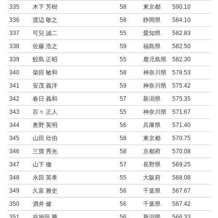
335
木下 芳樹
58
東京都
590.10
336
渡辺 敬之
58
静岡県
584.10
337
可兒 誠二
55
愛知県
582.83
338
佐藤 浩之
59
福島県
582.50
339
鮫島 正昭
55
鹿児島県
582.30
340
柴田 敏和
58
神奈川県
578.53
341
安茂 義洋
59
神奈川県
575.42
342
春日 義和
57
新潟県
575.35
343
百々 正人
55
神奈川県
571.67
344
奥野 英明
56
兵庫県
571.40
345
山田 欣伯
58
東京都
570.75
346
三寶 秀光
58
京都府
570.08
347
山下 徹
57
長野県
569.25
348
永田 英孝
55
大阪府
568.08
349
久富 雅史
56
千葉県
567.67
350
酒井 健
56
千葉県
567.42
351
谷地田 勝
56
新潟県
566.33