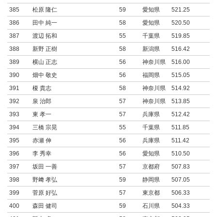
385
松原 隆仁
59
愛知県
521.25
386
田中 純一
58
愛知県
520.50
387
渡辺 拓和
55
千葉県
519.85
388
新野 正樹
58
新潟県
516.42
389
横山 正志
56
神奈川県
516.00
390
畑中 敬史
56
福岡県
515.05
391
榎 貴志
58
神奈川県
514.92
392
泉 治郎
57
神奈川県
513.85
393
東 孝一
57
兵庫県
512.42
394
三橋 宗晃
55
千葉県
511.85
395
赤瀬 伸
56
兵庫県
511.42
396
李 秀幸
56
愛知県
510.50
397
坂田 一善
57
京都府
507.83
398
野﨑 孝弘
59
静岡県
507.05
399
菅原 好弘
57
東京都
506.33
400
森田 健司
59
石川県
504.33