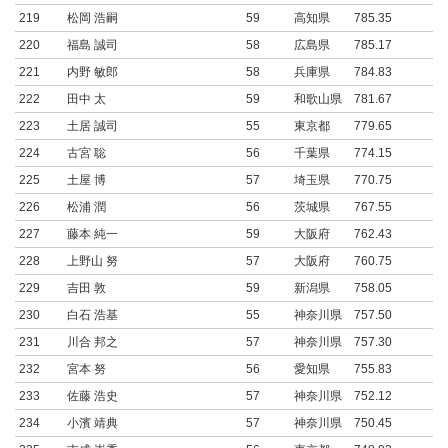
219
松岡 浩嗣
59
高知県
785.35
220
福島 誠司
58
広島県
785.17
221
内野 敏郎
58
兵庫県
784.83
222
田中 太
59
和歌山県
781.67
223
土居 誠司
55
東京都
779.65
224
古宮 聡
56
千葉県
774.15
225
土屋 博
57
埼玉県
770.75
226
松浦 潤
56
茨城県
767.55
227
藤本 純一
59
大阪府
762.43
228
上野山 努
57
大阪府
760.75
229
吉田 敦
59
新潟県
758.05
230
白石 浩基
55
神奈川県
757.50
231
川合 邦之
57
神奈川県
757.30
232
宮本 努
56
愛知県
755.83
233
佐藤 浩史
57
神奈川県
752.12
234
小濱 靖典
57
神奈川県
750.45