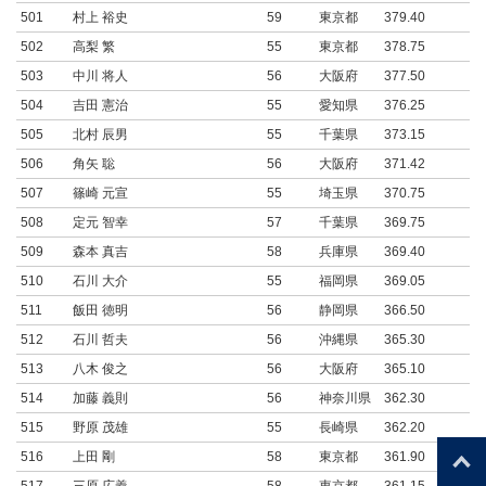
501
村上 裕史
59
東京都
379.40
502
高梨 繁
55
東京都
378.75
503
中川 将人
56
大阪府
377.50
504
吉田 憲治
55
愛知県
376.25
505
北村 辰男
55
千葉県
373.15
506
角矢 聡
56
大阪府
371.42
507
篠崎 元宣
55
埼玉県
370.75
508
定元 智幸
57
千葉県
369.75
509
森本 真吉
58
兵庫県
369.40
510
石川 大介
55
福岡県
369.05
511
飯田 徳明
56
静岡県
366.50
512
石川 哲夫
56
沖縄県
365.30
513
八木 俊之
56
大阪府
365.10
514
加藤 義則
56
神奈川県
362.30
515
野原 茂雄
55
長崎県
362.20
516
上田 剛
58
東京都
361.90