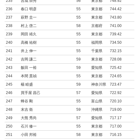
235
吉成 崇秀
56
東京都
748.92
236
春口 明彦
55
東京都
744.42
237
萩野 圭一
55
東京都
743.80
238
村上 啓二
58
京都府
741.00
239
岡田 靖久
55
東京都
739.42
240
高橋 祐樹
55
福岡県
734.50
241
井上 伸一
55
千葉県
732.15
242
吉岡 謙二
59
東京都
728.08
243
飯田 一裕
59
愛知県
725.42
244
本間 貫禎
55
東京都
724.65
245
楊 睦盛
59
神奈川県
723.47
246
買手屋 昌己
57
愛知県
722.92
247
蜂谷 剛
55
富山県
720.10
248
末吉 衛
59
沖縄県
719.00
249
大熊 秀尚
57
愛知県
717.17
250
石川 修一
55
東京都
717.00
251
小田 邦裕
58
東京都
716.15