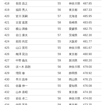
418
長田 昌之
55
神奈川県
487.85
419
福田 秀人
56
東京都
487.33
420
皆川 英嗣
57
北海道
485.95
421
古賀 嘉憲
58
長崎県
483.65
422
横山 満春
55
愛媛県
482.75
423
谷口 康夫
57
茨城県
482.30
424
前田 尚宏
55
大阪府
481.77
425
山口 英司
55
神奈川県
481.67
426
梅澤 晃治
59
東京都
480.90
427
中野 義生
59
新潟県
480.20
428
須々木 昌朗
56
神奈川県
479.00
429
増田 修
58
静岡県
478.92
430
早川 昌幸
58
岡山県
476.15
431
佐藤 伸一
55
愛知県
476.08
432
山本 喜昭
55
東京都
474.30
433
岩佐 卓二
56
神奈川県
474.00
434
内田 英良
59
東京都
473.25