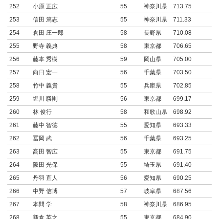
252
小原 正広
55
神奈川県
713.75
253
信田 篤志
55
神奈川県
711.33
254
倉田 庄一郎
58
長野県
710.08
255
野寺 義典
58
東京都
706.65
256
藤本 秀樹
59
岡山県
705.00
257
向日 宏一
56
千葉県
703.50
258
竹中 義貴
55
兵庫県
702.85
259
堀川 勝則
56
東京都
699.17
260
林 俊行
58
和歌山県
698.92
261
藤中 智徳
55
愛知県
693.33
262
冨岡 武
56
千葉県
693.25
263
高田 智広
55
東京都
691.75
264
阪田 光保
55
埼玉県
691.40
265
丹羽 直人
56
愛知県
690.25
266
中野 信博
57
岐阜県
687.56
267
本間 学
58
神奈川県
686.95
268
新倉 英之
55
東京都
684.90