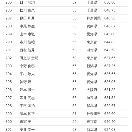
285
日下 順詞
57
千葉県
650.80
286
松川 泰久
55
千葉県
648.75
287
原田 和秀
56
神奈川県
648.58
288
中尾 静生
55
兵庫県
646.67
289
山本 康弘
59
愛知県
645.00
290
市川 智昭
56
東京都
644.83
291
西村 智秀
58
滋賀県
642.58
292
田之頭 宏明
58
東京都
637.65
293
小野 俊巳
56
新潟県
637.25
294
平松 敬人
55
愛知県
636.65
295
神野 茂
55
愛知県
636.05
296
浅本 勝一
58
大阪府
631.83
297
酒井 高志
56
埼玉県
631.58
298
平田 国治
55
群馬県
629.67
299
藤本 徳正
57
神奈川県
626.60
300
道家 実
55
東京都
626.40
301
安井 圭一
58
新潟県
624.08