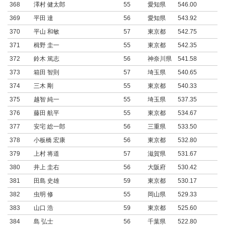
368
澤村 健太郎
55
愛知県
546.00
369
平田 達
56
愛知県
543.92
370
平山 和敏
57
東京都
542.75
371
楫野 圭一
55
東京都
542.35
372
鈴木 篤志
56
神奈川県
541.58
373
箱田 智則
57
埼玉県
540.65
374
三木 剛
55
東京都
540.33
375
越智 純一
55
埼玉県
537.35
376
藤田 航平
55
東京都
534.67
377
安宅 総一郎
56
三重県
533.50
378
小板橋 宏康
56
東京都
532.80
379
上村 将道
57
滋賀県
531.67
380
井上 圭右
56
大阪府
530.42
381
田島 史雄
59
東京都
530.17
382
虫明 修
55
岡山県
529.33
383
山口 浩
59
東京都
525.60
384
島 弘士
56
千葉県
522.80