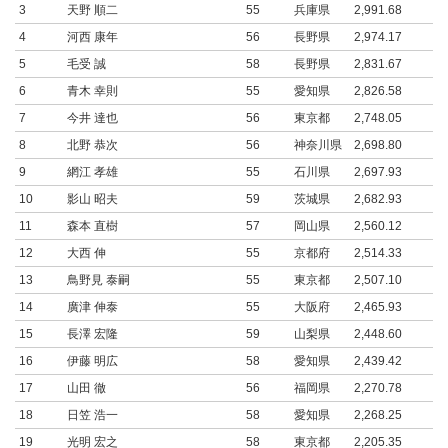
3
天野 順二
55
兵庫県
2,991.68
4
河西 康年
56
長野県
2,974.17
5
毛受 誠
58
長野県
2,831.67
6
青木 幸則
55
愛知県
2,826.58
7
今井 達也
56
東京都
2,748.05
8
北野 恭次
56
神奈川県
2,698.80
9
網江 孝雄
55
石川県
2,697.93
10
影山 昭夫
59
茨城県
2,682.93
11
森本 直樹
57
岡山県
2,560.12
12
大西 伸
55
京都府
2,514.33
13
鳥野見 泰嗣
55
東京都
2,507.10
14
廣津 伸泰
55
大阪府
2,465.93
15
長澤 宏隆
59
山梨県
2,448.60
16
伊藤 明広
58
愛知県
2,439.42
17
山田 徹
56
福岡県
2,270.78
18
日笠 浩一
58
愛知県
2,268.25
19
光明 宏之
58
東京都
2,205.35