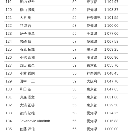
119
堀内 成吾
59
東京都
1,104.97
120
稲山 勝義
59
愛知県
1,103.37
121
大谷 剛
55
神奈川県
1,101.55
122
谷 新吾
58
愛知県
1,100.00
123
尼子 雅章
55
千葉県
1,077.00
124
岩崎 博
57
茨城県
1,067.58
125
石原 拓哉
57
岐阜県
1,063.25
126
小椋 泰和
59
滋賀県
1,060.90
127
益田 裕久
59
東京都
1,055.70
128
小林 哲朗
55
神奈川県
1,048.45
129
田中 一正
59
大阪府
1,047.70
130
和田 基
58
東京都
1,047.65
131
月森 崇文
55
東京都
1,031.68
132
大湯 正啓
55
東京都
1,029.50
133
都築 紀雄
58
愛知県
1,024.25
134
Jovanovic Vladimir
56
愛知県
1,016.88
135
佐藤 源信
55
愛知県
1,000.00