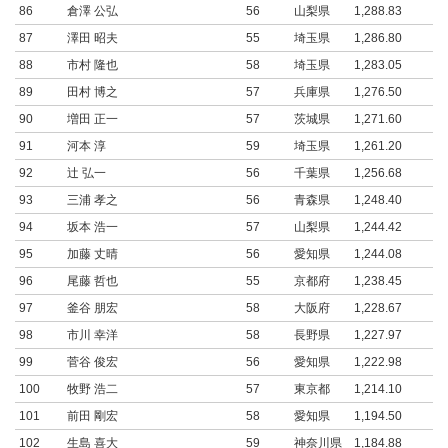
86
倉澤 公弘
56
山梨県
1,288.83
87
澤田 昭夫
55
埼玉県
1,286.80
88
市村 隆也
58
埼玉県
1,283.05
89
田村 博之
57
兵庫県
1,276.50
90
増田 正一
57
茨城県
1,271.60
91
河本 淳
59
埼玉県
1,261.20
92
辻 弘一
56
千葉県
1,256.68
93
三浦 孝之
56
青森県
1,248.40
94
坂本 浩一
57
山梨県
1,244.42
95
加藤 丈晴
56
愛知県
1,244.08
96
尾藤 哲也
55
京都府
1,238.45
97
釜谷 朋宏
58
大阪府
1,228.67
98
市川 幸洋
58
長野県
1,227.97
99
菅谷 俊宏
56
愛知県
1,222.98
100
牧野 浩二
57
東京都
1,214.10
101
前田 剛宏
58
愛知県
1,194.50
102
生島 喜大
59
神奈川県
1,184.88