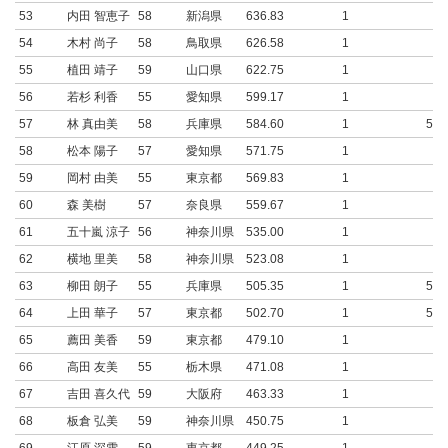
53
内田 智恵子
58
新潟県
636.83
1
54
木村 尚子
58
鳥取県
626.58
1
55
植田 靖子
59
山口県
622.75
1
56
若杉 利香
55
愛知県
599.17
1
57
林 真由美
58
兵庫県
584.60
1
584
58
松本 陽子
57
愛知県
571.75
1
59
岡村 由美
55
東京都
569.83
1
60
森 美樹
57
奈良県
559.67
1
61
五十嵐 涼子
56
神奈川県
535.00
1
62
横地 里美
58
神奈川県
523.08
1
63
柳田 朗子
55
兵庫県
505.35
1
505
64
上田 華子
57
東京都
502.70
1
502
65
薦田 美香
59
東京都
479.10
1
66
高田 友美
55
栃木県
471.08
1
67
吉田 喜久代
59
大阪府
463.33
1
68
板倉 弘美
59
神奈川県
450.75
1