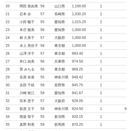
20
岡田 亜由美
58
山口県
1,100.00
1
21
石本 歩
57
長崎県
1,030.20
1
22
小田 暢子
55
愛知県
1,015.25
2
23
本庄 愉美
56
愛知県
1,000.00
1
24
林 久美子
57
大阪府
1,000.00
1
25
水上 美佐子
58
東京都
1,000.00
1
26
山澤 洋子
57
東京都
993.40
1
27
井口 由美
56
兵庫県
974.50
1
28
菅 みちる
56
東京都
969.25
1
29
笹原 奈泉
55
神奈川県
949.42
1
30
吉田 千枝
58
長野県
945.75
1
31
川崎 牧江
59
愛知県
941.67
1
32
宮本 恵子
57
大阪府
928.05
1
33
萩原 文子
59
神奈川県
924.50
1
924
34
熊坂 智子
55
新潟県
920.15
1
35
真野 和美
59
群馬県
870.25
1