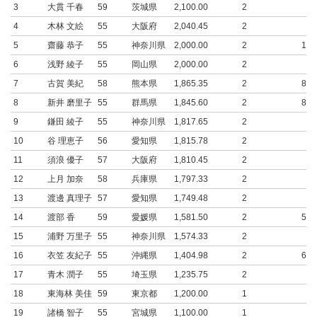
3
大貫 千春
59
茨城県
2,100.00
2
4
木林 文絵
55
大阪府
2,040.45
2
5
齋藤 恭子
55
神奈川県
2,000.00
2
1,0
6
浅野 綾子
55
岡山県
2,000.00
2
7
古賀 美紀
58
熊本県
1,865.35
2
815
8
新井 磨里子
55
群馬県
1,845.60
2
845
9
鎌田 綾子
55
神奈川県
1,817.65
2
10
谷 理恵子
56
愛知県
1,815.78
2
11
須浪 優子
57
大阪府
1,810.45
2
12
上月 加奈
58
兵庫県
1,797.33
2
13
渡邊 真理子
57
愛知県
1,749.48
2
14
渡部 香
59
愛媛県
1,581.50
2
581
15
浦野 万里子
55
神奈川県
1,574.33
2
16
衣笠 友紀子
55
沖縄県
1,404.98
2
635
17
青木 潤子
55
埼玉県
1,235.75
2
18
東海林 美佳
59
東京都
1,200.00
1
19
諸橋 智子
55
宮城県
1,100.00
1