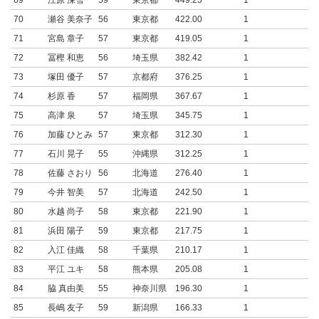
69
江原 深雪
59
東京都
449.25
1
70
瀬谷 美奈子
56
東京都
422.00
1
71
宮島 章子
57
東京都
419.05
1
72
冨樫 和恵
56
埼玉県
382.42
1
73
塚田 優子
57
京都府
376.25
1
74
杉原 香
57
福岡県
367.67
1
75
高津 泉
57
埼玉県
345.75
1
76
加藤 ひとみ
57
東京都
312.30
1
77
石川 晃子
55
沖縄県
312.25
1
78
佐藤 さおり
56
北海道
276.40
1
79
今井 智美
57
北海道
242.50
1
80
水越 尚子
58
東京都
221.90
1
81
浜田 陽子
59
東京都
217.75
1
82
入江 佳織
58
千葉県
210.17
1
83
平江 ユキ
58
熊本県
205.08
1
84
脇 真由美
55
神奈川県
196.30
1
85
長嶋 友子
59
新潟県
166.33
1