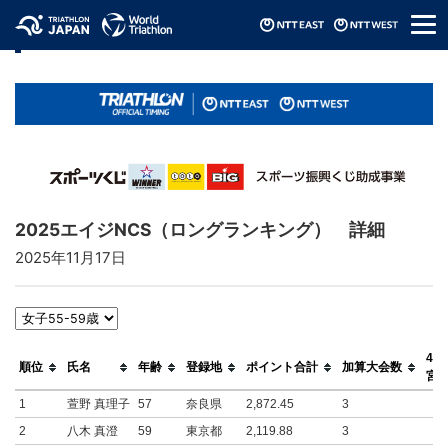
メ
リザルト / Results
ニ
ュ
ー
2025エイジNCS（ロングランキング） 詳細
2025年11月17日
4/2
順位
氏名
年齢
登録地
ポイント合計
加算大会数
宮
1
萱野 真理子
57
奈良県
2,872.45
3
2
八木 真澄
59
東京都
2,119.88
3