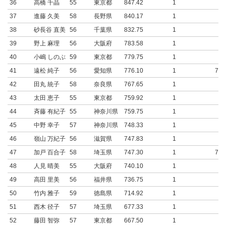
36
高橋 千晶
55
東京都
847.42
1
37
進藤 久美
58
長野県
840.17
1
38
砂長谷 直美
56
千葉県
832.75
1
39
野上 麻理
56
大阪府
783.58
1
40
小嶋 しのぶ
59
東京都
779.75
1
41
遠松 純子
56
愛知県
776.10
1
776
42
田丸 統子
58
奈良県
767.65
1
43
太田 恵子
55
東京都
759.92
1
44
斉藤 有紀子
55
神奈川県
759.75
1
45
中野 幸子
57
神奈川県
748.33
1
46
嶺山 万紀子
56
滋賀県
747.83
1
47
加戸 百合子
58
埼玉県
747.30
1
747
48
人見 晴美
55
大阪府
740.10
1
49
高田 里美
56
福井県
736.75
1
50
竹内 雅子
59
徳島県
714.92
1
51
西木 径子
57
埼玉県
677.33
1
52
藤田 智弥
57
東京都
667.50
1