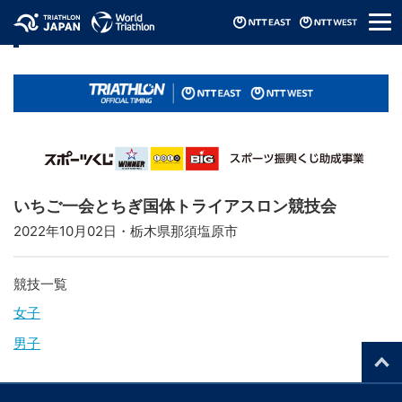
メ
リザルト / Results
ニ
ュ
ー
いちご一会とちぎ国体トライアスロン競技会
2022年10月02日・栃木県那須塩原市
競技一覧
女子
男子