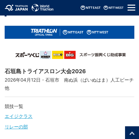
メ
リザルト / Results
ニ
ュ
ー
石垣島トライアスロン大会2026
2026年04月12日・石垣市 南ぬ浜（ぱいぬはま）人工ビーチ
他
競技一覧
エイジクラス
リレーの部