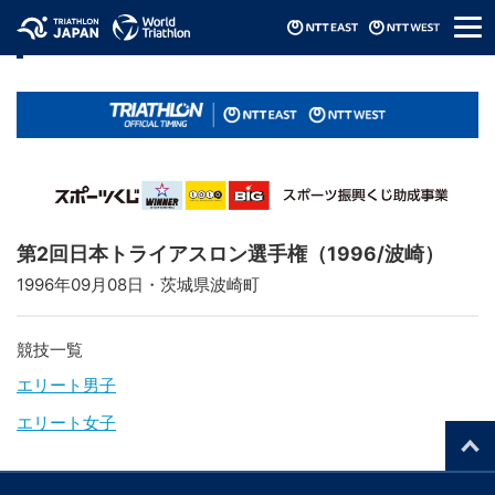
メ
リザルト / Results
ニ
ュ
ー
第2回日本トライアスロン選手権（1996/波崎）
1996年09月08日・茨城県波崎町
競技一覧
エリート男子
エリート女子