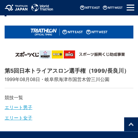
メ
リザルト / Results
ニ
ュ
ー
第5回日本トライアスロン選手権（1999/長良川）
1999年08月08日・岐阜県海津市国営木曽三川公園
競技一覧
エリート男子
エリート女子