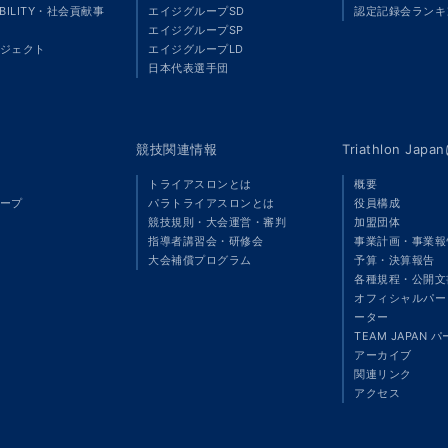
ABILITY・社会貢献事
エイジグループSD
認定記録会ランキ
エイジグループSP
ジェクト
エイジグループLD
」
日本代表選手団
競技関連情報
Triathlon Ja
トライアスロンとは
概要
ープ
パラトライアスロンとは
役員構成
競技規則・大会運営・審判
加盟団体
指導者講習会・研修会
事業計画・事業報
大会補償プログラム
予算・決算報告
各種規程・公開文
オフィシャルパート
ーター
TEAM JAPAN 
アーカイブ
関連リンク
アクセス