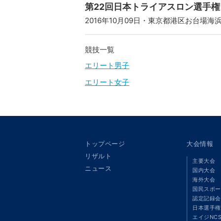
第22回日本トライアスロン選手権（
2016年10月09日・東京都港区お台場海
競技一覧
エリート男子
エリート女子
トップページ
大会情報
リザルト
主要大会
ニュース
国内大会
海外大会
国民スポー
認定記録会
日本選手権
エイジNC