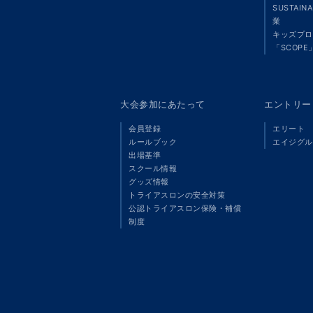
SUSTAIN
業
キッズプロ
「SCOPE
大会参加にあたって
エントリー
会員登録
エリート
ルールブック
エイジグル
出場基準
スクール情報
グッズ情報
トライアスロンの安全対策
公認トライアスロン保険・補償
制度