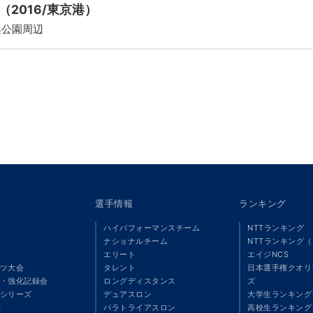
2016/東京港）
浜公園周辺
選手情報
ランキング
ハイパフォーマンスチーム
NTTランキング
ナショナルチーム
NTTランキング
エリート
エイジNCS
ツ大会
タレント
日本選手権クオリ
・強化記録会
ロングディスタンス
ズ
シリーズ
デュアスロン
大学生ランキング
S
パラトライアスロン
高校生ランキング