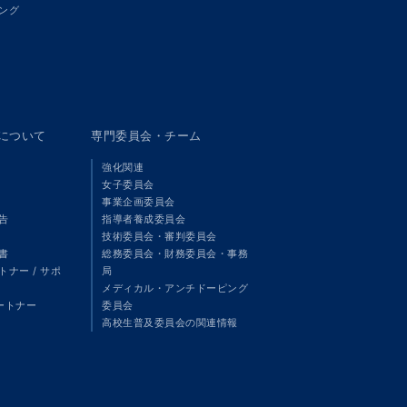
ング
panについて
専門委員会・チーム
強化関連
女子委員会
事業企画委員会
告
指導者養成委員会
技術委員会・審判委員会
書
総務委員会・財務委員会・事務
ナー / サポ
局
メディカル・アンチドーピング
パートナー
委員会
高校生普及委員会の関連情報