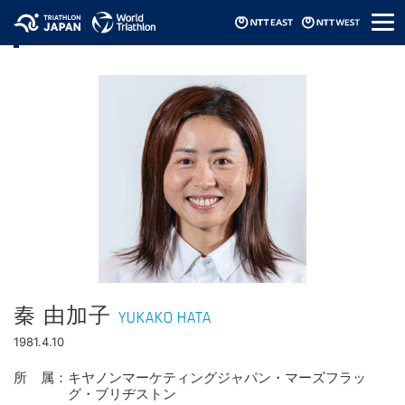
メ
選手情報
ニ
ュ
ー
秦 由加子
YUKAKO HATA
1981.4.10
所属
キヤノンマーケティングジャパン・マーズフラッ
グ・ブリヂストン