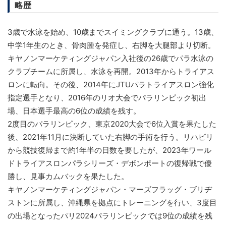
略歴
3歳で水泳を始め、10歳までスイミングクラブに通う。13歳、
中学1年生のとき、骨肉腫を発症し、右脚を大腿部より切断。
キヤノンマーケティングジャパン入社後の26歳でパラ水泳の
クラブチームに所属し、水泳を再開。2013年からトライアス
ロンに転向。その後、2014年にJTUパラトライアスロン強化
指定選手となり、2016年のリオ大会でパラリンピック初出
場、日本選手最高の6位の成績を残す。
2度目のパラリンピック、東京2020大会で6位入賞を果たした
後、2021年11月に決断していた右脚の手術を行う。リハビリ
から競技復帰まで約1年半の日数を要したが、2023年ワール
ドトライアスロンパラシリーズ・デボンポートの復帰戦で優
勝し、見事カムバックを果たした。
キヤノンマーケティングジャパン・マーズフラッグ・ブリヂ
ストンに所属し、沖縄県を拠点にトレーニングを行い、3度目
の出場となったパリ2024パラリンピックでは9位の成績を残