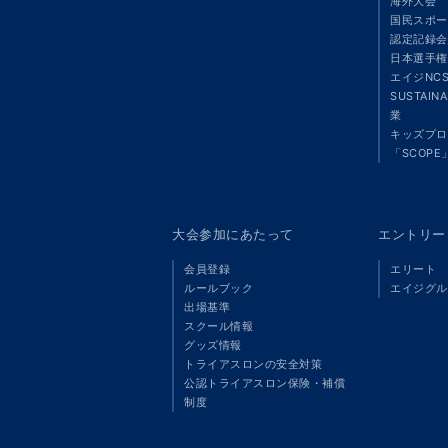
海外大会
国民スポー
認定記録会
日本選手権
エイジNC
SUSTAIN
業
キッズプロ
「SCOPE
大会参加にあたって
エントリー
会員登録
エリート
ルールブック
エイジグル
出場基準
スクール情報
グッズ情報
トライアスロンの安全対策
公認トライアスロン保険・補償
制度