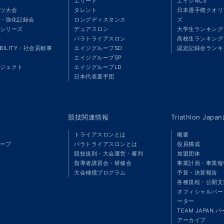
エリート
エイジNCS
ツ大会
タレント
日本選手権クオリ
・強化記録会
ロングディスタンス
ズ
シリーズ
デュアスロン
大学生ランキング
S
パラトライアスロン
高校生ランキング
ABILITY・社会貢献事
エイジグループSD
認定記録会ランキ
エイジグループSP
ジェクト
エイジグループLD
」
日本代表選手団
競技関連情報
Triathlon Ja
トライアスロンとは
概要
ープ
パラトライアスロンとは
役員構成
競技規則・大会運営・審判
加盟団体
指導者講習会・研修会
事業計画・事業報
大会補償プログラム
予算・決算報告
各種規程・公開文
オフィシャルパート
ーター
TEAM JAPAN 
アーカイブ