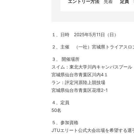
エントリー方法
先着
定員
5
１、日時 2025年5月11日（日）
２、主催 （一社）宮城県トライアスロ
３、 開催場所
スイム：東北大学川内キャンパスプール
宮城県仙台市青葉区川内4１
ラン：評定河原陸上競技場
宮城県仙台市青葉区花壇2-1
４、定員
50名
５、参加資格
JTUエリート公式大会出場を希望する選