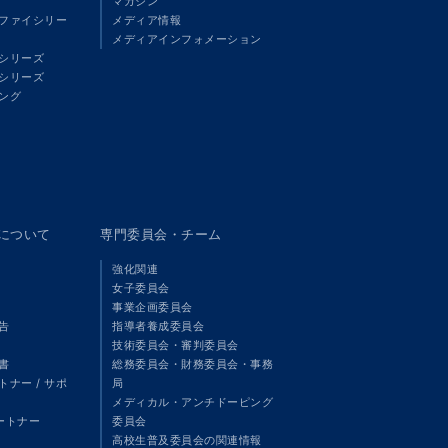
マガジン
ファイシリー
メディア情報
メディアインフォメーション
シリーズ
シリーズ
ング
panについて
専門委員会・チーム
強化関連
女子委員会
事業企画委員会
告
指導者養成委員会
技術委員会・審判委員会
書
総務委員会・財務委員会・事務
ナー / サポ
局
メディカル・アンチドーピング
パートナー
委員会
高校生普及委員会の関連情報