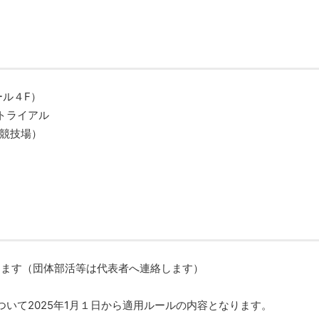
ール４F）
ムトライアル
上競技場）
します（団体部活等は代表者へ連絡します）
いて2025年1月１日から適用ルールの内容となります。