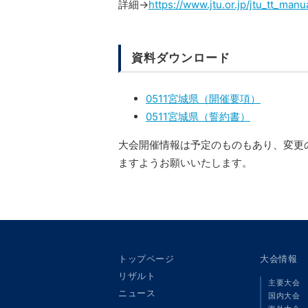
詳細→
https://www.jtu.or.jp/jtu_tt_man
資料ダウンロード
0511宮城県（開催要項）
0511宮城県（誓約書）
大会開催情報は予定のものもあり、変更
ますようお願いいたします。
トップページ
大会情報
リザルト
主要大会
ニュース
国内大会