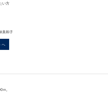
たい方
林美和子
トへ
0ｍ,