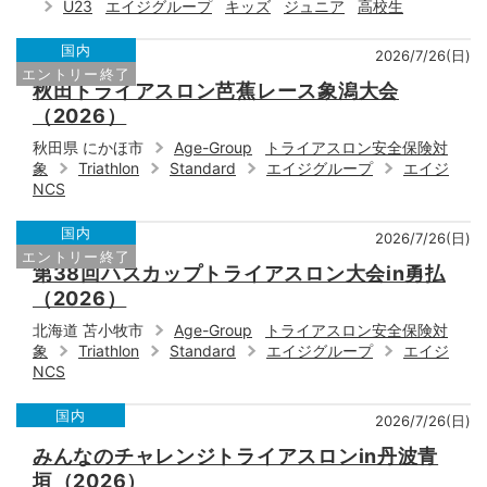
U23
エイジグループ
キッズ
ジュニア
高校生
国内
2026/7/26(日)
エントリー終了
秋田トライアスロン芭蕉レース象潟大会
（2026）
秋田県 にかほ市
Age-Group
トライアスロン安全保険対
象
Triathlon
Standard
エイジグループ
エイジ
NCS
国内
2026/7/26(日)
エントリー終了
第38回ハスカップトライアスロン大会in勇払
（2026）
北海道 苫小牧市
Age-Group
トライアスロン安全保険対
象
Triathlon
Standard
エイジグループ
エイジ
NCS
国内
2026/7/26(日)
みんなのチャレンジトライアスロンin丹波青
垣（2026）