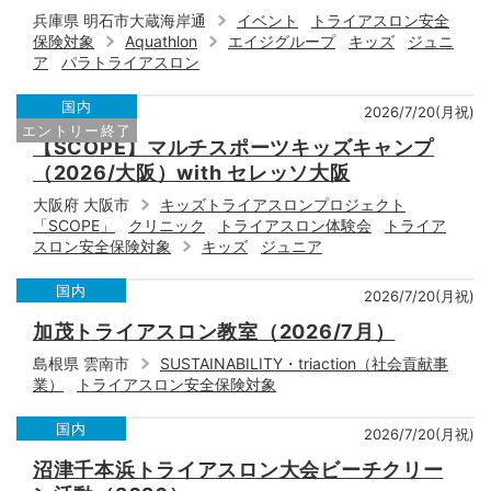
兵庫県 明石市大蔵海岸通
イベント
トライアスロン安全
保険対象
Aquathlon
エイジグループ
キッズ
ジュニ
ア
パラトライアスロン
国内
2026/7/20(月祝)
エントリー終了
【SCOPE】マルチスポーツキッズキャンプ
（2026/大阪）with セレッソ大阪
大阪府 大阪市
キッズトライアスロンプロジェクト
「SCOPE」
クリニック
トライアスロン体験会
トライア
スロン安全保険対象
キッズ
ジュニア
国内
2026/7/20(月祝)
加茂トライアスロン教室（2026/7月）
島根県 雲南市
SUSTAINABILITY・triaction（社会貢献事
業）
トライアスロン安全保険対象
国内
2026/7/20(月祝)
沼津千本浜トライアスロン大会ビーチクリー