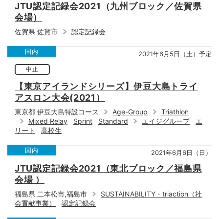
JTU認定記録会2021（九州ブロック／佐賀県
会場）
佐賀県 佐賀市
認定記録会
国内
2021年6月5日（土）予定
中止
【東京アイランドシリーズ】伊豆大島トライ
アスロン大会(2021）
東京都 伊豆大島特設コース
Age-Group
Triathlon
Mixed Relay
Sprint
Standard
エイジグループ
エ
リート
高校生
国内
2021年6月6日（日）
JTU認定記録会2021（東北ブロック／福島県
会場 ）
福島県 二本松市,福島市
SUSTAINABILITY・triaction（社
会貢献事業）
認定記録会