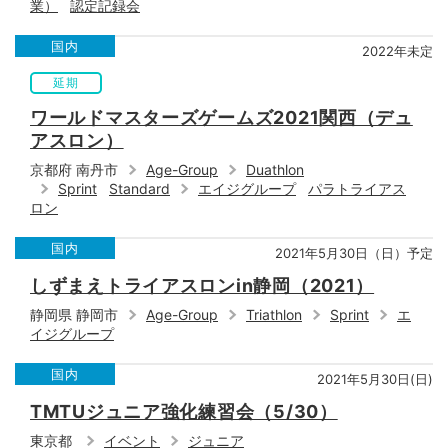
業）
認定記録会
国内
2022年未定
延期
ワールドマスターズゲームズ2021関西（デュ
アスロン）
京都府 南丹市
Age-Group
Duathlon
Sprint
Standard
エイジグループ
パラトライアス
ロン
国内
2021年5月30日（日）予定
しずまえトライアスロンin静岡（2021）
静岡県 静岡市
Age-Group
Triathlon
Sprint
エ
イジグループ
国内
2021年5月30日(日)
TMTUジュニア強化練習会（5/30）
東京都
イベント
ジュニア