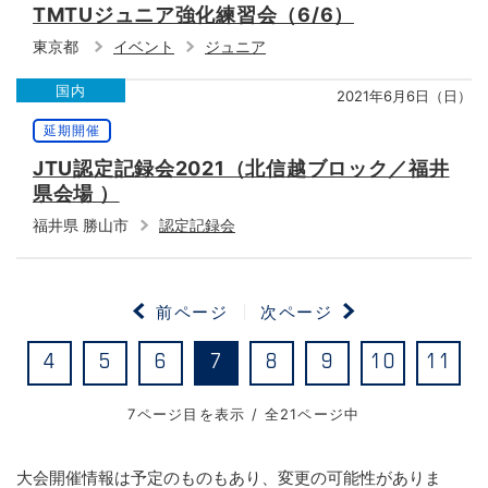
TMTUジュニア強化練習会（6/6）
東京都
イベント
ジュニア
国内
2021年6月6日（日）
延期開催
JTU認定記録会2021（北信越ブロック／福井
県会場 ）
福井県 勝山市
認定記録会
前ページ
次ページ
4
5
6
7
8
9
10
11
7ページ目を表示 / 全21ページ中
大会開催情報は予定のものもあり、変更の可能性がありま