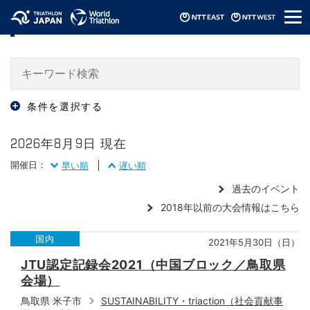
メ
大会・イベント情報 / Events
ニ
ュ
ー
条件を選択する
2026年8月9日 現在
開催日：
早い順
遅い順
過去のイベント
2018年以前の大会情報はこちら
国内
2021年5月30日（日）
JTU認定記録会2021（中国ブロック／鳥取県
会場）
鳥取県 米子市
SUSTAINABILITY・triaction（社会貢献事