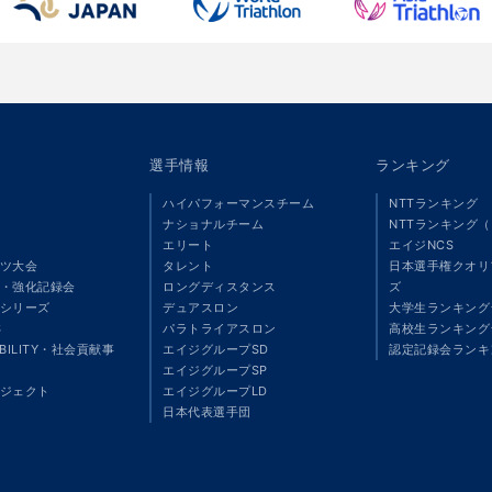
選手情報
ランキング
ハイパフォーマンスチーム
NTTランキング
ナショナルチーム
NTTランキング
エリート
エイジNCS
ツ大会
タレント
日本選手権クオリ
・強化記録会
ロングディスタンス
ズ
シリーズ
デュアスロン
大学生ランキング
S
パラトライアスロン
高校生ランキング
ABILITY・社会貢献事
エイジグループSD
認定記録会ランキ
エイジグループSP
ジェクト
エイジグループLD
」
日本代表選手団