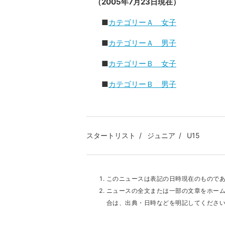
（2005年7月23日現在）
■
カテゴリーＡ 女子
■
カテゴリーＡ 男子
■
カテゴリーＢ 女子
■
カテゴリーＢ 男子
スタートリスト
ジュニア
U15
このニュースは表記の日時現在のもので
ニュースの全文または一部の文章をホー
合は、出典・日時などを明記してくださ