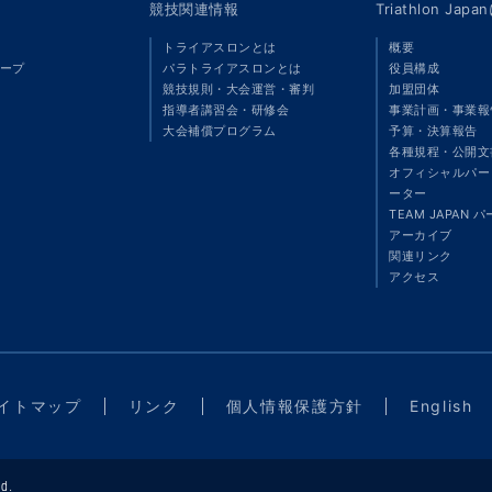
競技関連情報
Triathlon Ja
トライアスロンとは
概要
ープ
パラトライアスロンとは
役員構成
競技規則・大会運営・審判
加盟団体
指導者講習会・研修会
事業計画・事業報
大会補償プログラム
予算・決算報告
各種規程・公開文
オフィシャルパート
ーター
TEAM JAPAN 
アーカイブ
関連リンク
アクセス
イトマップ
リンク
個人情報保護方針
English
d.