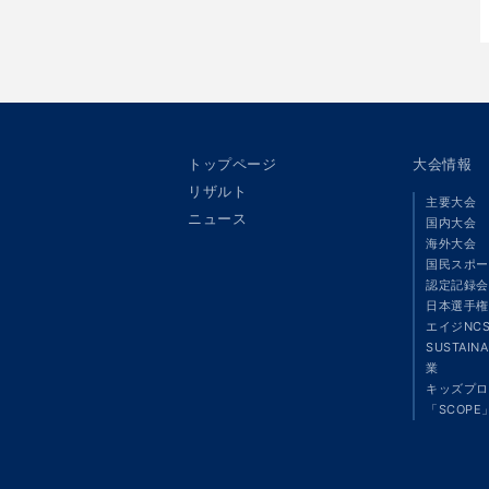
トップページ
大会情報
リザルト
主要大会
ニュース
国内大会
海外大会
国民スポー
認定記録会
日本選手権
エイジNC
SUSTAIN
業
キッズプロ
「SCOPE