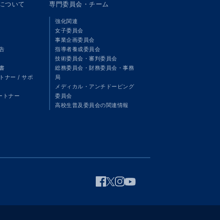
panについて
専門委員会・チーム
強化関連
女子委員会
事業企画委員会
告
指導者養成委員会
技術委員会・審判委員会
書
総務委員会・財務委員会・事務
ナー / サポ
局
メディカル・アンチドーピング
パートナー
委員会
高校生普及委員会の関連情報