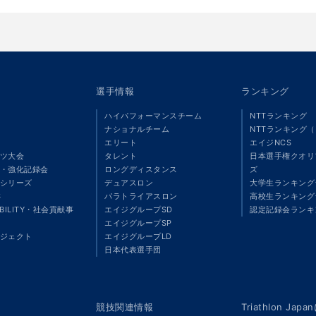
選手情報
ランキング
ハイパフォーマンスチーム
NTTランキング
ナショナルチーム
NTTランキング
エリート
エイジNCS
ツ大会
タレント
日本選手権クオリ
・強化記録会
ロングディスタンス
ズ
シリーズ
デュアスロン
大学生ランキング
S
パラトライアスロン
高校生ランキング
ABILITY・社会貢献事
エイジグループSD
認定記録会ランキ
エイジグループSP
ジェクト
エイジグループLD
」
日本代表選手団
競技関連情報
Triathlon Ja