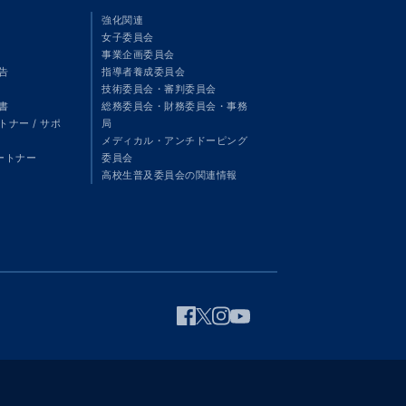
強化関連
女子委員会
事業企画委員会
告
指導者養成委員会
技術委員会・審判委員会
書
総務委員会・財務委員会・事務
ナー / サポ
局
メディカル・アンチドーピング
パートナー
委員会
高校生普及委員会の関連情報