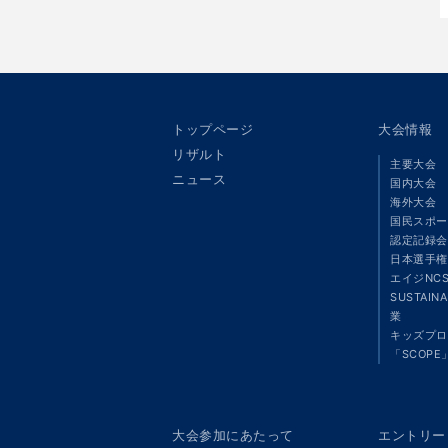
トップページ
大会情報
リザルト
主要大会
ニュース
国内大会
海外大会
国民スポー
認定記録会
日本選手権
エイジNC
SUSTAIN
業
キッズプロ
「SCOPE
大会参加にあたって
エントリー