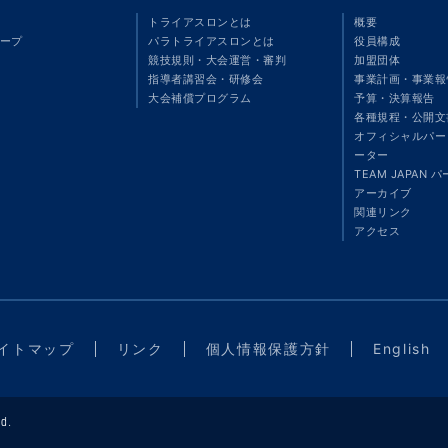
トライアスロンとは
概要
ープ
パラトライアスロンとは
役員構成
競技規則・大会運営・審判
加盟団体
指導者講習会・研修会
事業計画・事業報
大会補償プログラム
予算・決算報告
各種規程・公開文
オフィシャルパート
ーター
TEAM JAPAN 
アーカイブ
関連リンク
アクセス
イトマップ
リンク
個人情報保護方針
English
d.