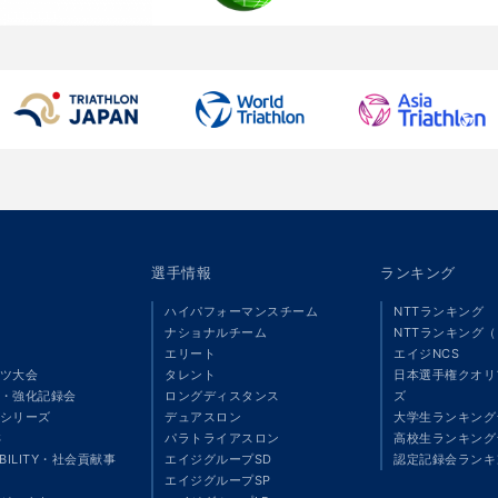
選手情報
ランキング
ハイパフォーマンスチーム
NTTランキング
ナショナルチーム
NTTランキング
エリート
エイジNCS
ツ大会
タレント
日本選手権クオリ
・強化記録会
ロングディスタンス
ズ
シリーズ
デュアスロン
大学生ランキング
S
パラトライアスロン
高校生ランキング
ABILITY・社会貢献事
エイジグループSD
認定記録会ランキ
エイジグループSP