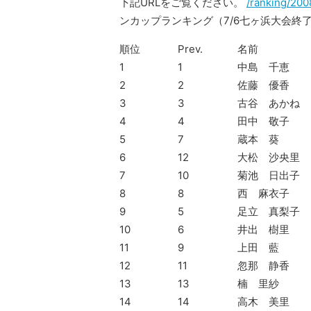
下記URLをご覧ください。
/ranking/200
ンカップランキング（7/6七ヶ浜大会終
順位
Prev.
名前
1
1
中島 千恵
2
2
佐藤 優香
3
3
古谷 あかね
4
4
田中 敬子
5
7
蔵本 葵
6
12
大松 沙央里
7
10
菊池 日出子
8
8
西 麻衣子
9
5
足立 真梨子
10
6
井出 樹里
11
9
上田 藍
12
11
忽那 静香
13
13
楠 里紗
14
14
高木 美里