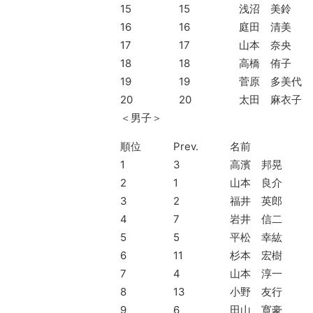
15
15
浅沼 美鈴
16
16
庭田 清美
17
17
山本 奈央
18
18
高橋 侑子
19
19
菅原 多美代
20
20
太田 麻衣子
＜男子＞
順位
Prev.
名前
1
3
高濱 邦晃
2
1
山本 良介
3
2
福井 英郎
4
7
岩井 信二
5
5
平松 幸紘
6
11
杉本 宏樹
7
4
山本 淳一
8
13
小野 友行
9
6
田山 寛豪