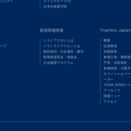
ジェクト
エイジグループLD
」
日本代表選手団
競技関連情報
Triathlon Ja
トライアスロンとは
概要
ープ
パラトライアスロンとは
役員構成
競技規則・大会運営・審判
加盟団体
指導者講習会・研修会
事業計画・事業報
大会補償プログラム
予算・決算報告
各種規程・公開文
オフィシャルパート
ーター
TEAM JAPAN 
アーカイブ
関連リンク
アクセス