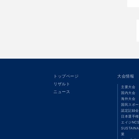
トップページ
大会情報
リザルト
主要大会
ニュース
国内大会
海外大会
国民スポー
認定記録会
日本選手権
エイジNC
SUSTAIN
業