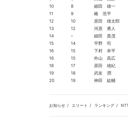
10
8
細田 雄一
11
9
椿 浩平
12
10
原田 雄太郎
13
12
河原 勇人
14
–
細田 貴茂
15
14
平野 司
16
15
下村 幸平
16
15
外山 高広
18
17
原田 雄紀
19
18
武友 潤
20
19
神田 紘輔
お知らせ
エリート
ランキング
N