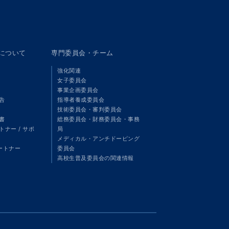
panについて
専門委員会・チーム
強化関連
女子委員会
事業企画委員会
告
指導者養成委員会
技術委員会・審判委員会
書
総務委員会・財務委員会・事務
ナー / サポ
局
メディカル・アンチドーピング
パートナー
委員会
高校生普及委員会の関連情報