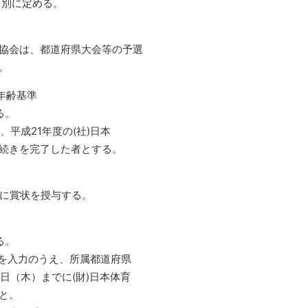
別に定める。
会は、都道府県大会等の予選
。
年齢基準
る。
、平成21年度の(社)日本
きを完了した者とする。
に賞状を授与する。
る。
項を入力のうえ、所属都道府県
日（木）までに(財)日本体育
と。