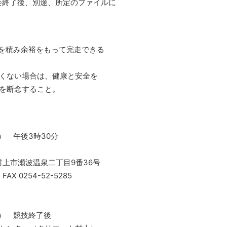
会終了後、別途、所定のファイルに
グを積み余裕をもって完走できる
しくない場合は、健康と安全を
を断念すること。
 午後3時30分
瀬波温泉二丁目9番36号
0254-52-5285
） 競技終了後