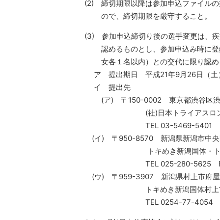
(2) 締切期限以降は参加申込ファイル
ので、締切期限を厳守すること。
(3) 参加申込締切り後の選手変更は、
認めるものとし、参加申込み時に登録
女各１名以内）との交代に限り認め
ア 提出期日 平成21年9月26日（
イ 提出先
(ア) 〒150-0002 東京都渋谷区渋
(社)日本トライアスロン
TEL 03-5469-5401 FAX 
(イ) 〒950-8570 新潟県新潟市中
トキめき新潟国体・トキめき
TEL 025-280-5625 FAX 0
(ウ) 〒959-3907 新潟県村上市府屋
トキめき新潟国体村上市実
TEL 0254-77-4054 FAX 0