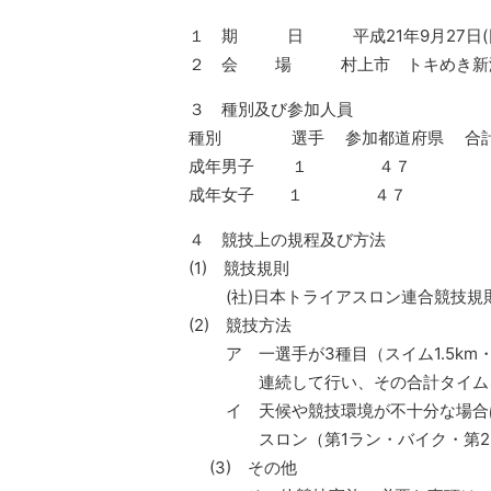
１ 期 日 平成21年9月27日(
２ 会 場 村上市 トキめき新潟
３ 種別及び参加人員
種別 選手 参加都道府県 合
成年男子 １ ４７ 
成年女子 １ ４７
４ 競技上の規程及び方法
(1) 競技規則
(社)日本トライアスロン連合競技規
(2) 競技方法
ア 一選手が3種目（スイム1.5km・バ
連続して行い、その合計タイム
イ 天候や競技環境が不十分な場合は
スロン（第1ラン・バイク・第2ラ
(3) その他