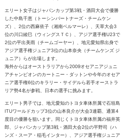
エリート女子はジャパンカップ第3戦・酒田大会で優勝
した中島千恵（トーシンパートナーズ・チームケン
ズ）、2位の西麻依子（湘南ベルマーレ）、天草大会3
位の川口綾巳（ウィングスＴＣ）、アジア選手権U23で
2位の平出美雨（チームゴーヤー）、地元愛知県出身で
アジア選手権ジュニア3位の山本奈央（チームケンズ ジ
ュニア）らが出場します。
海外からはオーストラリアから2009オセアニアジュニ
アチャンピオンのカートニー・ダットンや今年のオセア
ニア選手権6位のキラリー・サイデルら若手オーストラ
リア勢4名が参戦、日本の選手に挑みます。
エリート男子では、地元愛知のトヨタ車体所属で石垣島
ITUワールドカップ3位の山本良介が大会3連覇、通算4
度目の優勝を狙います。同じくトヨタ車体所属の福井英
郎、ジャパンカップ第3戦・酒田大会2位の平野司（ハ
ンズ・スーア・稲毛インター）、アジア選手権ジュニア