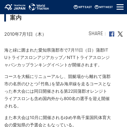
メ
2010蒲郡ITUアジアカップ(7/11開催）取材
ニ
案内
ュ
ー
2010年7月1日（木）
SHARE
海と緑に囲まれた愛知県蒲郡市で7月11日（日）蒲郡IT
Uトライアスロンアジアカップ／NTTトライアスロンジ
ャパンカップランキングイベントが開催されます。
コースを大幅にリニューアルし、競艇場から離れて蒲郡
市の名所のひとつ｢竹島｣を望み海岸線を走るコースとな
った本大会には同日開催される第22回蒲郡オレンジト
ライアスロンも含め国内外から800名の選手を迎え開催
される。
また本大会は10月に開催されるゆめ半島千葉国民体育大
会の愛知県の予選会ともなっている。