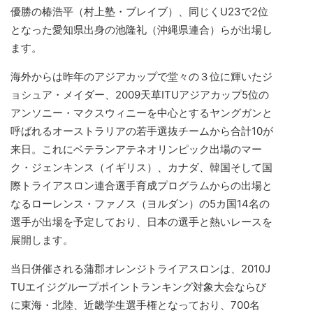
優勝の椿浩平（村上塾・ブレイブ）、同じくU23で2位
となった愛知県出身の池隆礼（沖縄県連合）らが出場し
ます。
海外からは昨年のアジアカップで堂々の３位に輝いたジ
ョシュア・メイダー、2009天草ITUアジアカップ5位の
アンソニー・マクスウィニーを中心とするヤングガンと
呼ばれるオーストラリアの若手選抜チームから合計10が
来日。これにベテランアテネオリンピック出場のマー
ク・ジェンキンス（イギリス）、カナダ、韓国そして国
際トライアスロン連合選手育成プログラムからの出場と
なるローレンス・ファノス（ヨルダン）の5カ国14名の
選手が出場を予定しており、日本の選手と熱いレースを
展開します。
当日併催される蒲郡オレンジトライアスロンは、2010J
TUエイジグループポイントランキング対象大会ならび
に東海・北陸、近畿学生選手権となっており、700名