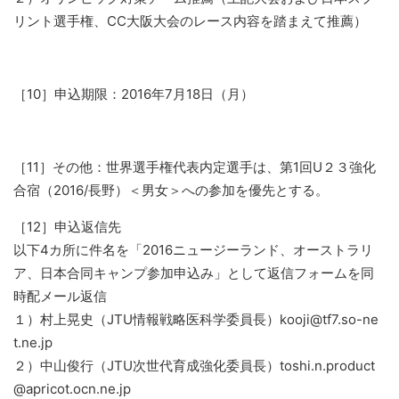
リント選手権、CC大阪大会のレース内容を踏まえて推薦）
［10］申込期限：2016年7月18日（月）
［11］その他：世界選手権代表内定選手は、第1回U２３強化
合宿（2016/長野）＜男女＞への参加を優先とする。
［12］申込返信先
以下4カ所に件名を「2016ニュージーランド、オーストラリ
ア、日本合同キャンプ参加申込み」として返信フォームを同
時配メール返信
１）村上晃史（JTU情報戦略医科学委員長）kooji@tf7.so-ne
t.ne.jp
２）中山俊行（JTU次世代育成強化委員長）toshi.n.product
@apricot.ocn.ne.jp