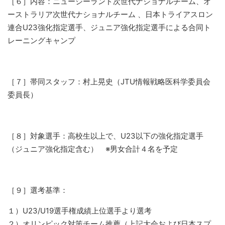
［６］内容：ニュージーランド次世代ナショナルチーム、オ
ーストラリア次世代ナショナルチーム 、日本トライアスロン
連合U23強化指定選手、ジュニア強化指定選手による合同ト
レーニングキャンプ
［７］帯同スタッフ：村上晃史（JTU情報戦略医科学委員会
委員長）
［８］対象選手：高校生以上で、U23以下の強化指定選手
（ジュニア強化指定含む） ※男女合計４名を予定
［９］選考基準：
１）U23/U19選手権成績上位選手より選考
２）オリンピック対策チーム推薦（上記大会および日本スプ