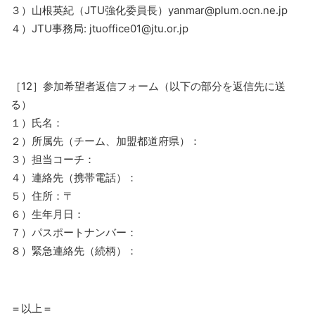
３）山根英紀（JTU強化委員長）yanmar@plum.ocn.ne.jp
４）JTU事務局: jtuoffice01@jtu.or.jp
［12］参加希望者返信フォーム（以下の部分を返信先に送
る）
１）氏名：
２）所属先（チーム、加盟都道府県）：
３）担当コーチ：
４）連絡先（携帯電話）：
５）住所：〒
６）生年月日：
７）パスポートナンバー：
８）緊急連絡先（続柄）：
＝以上＝