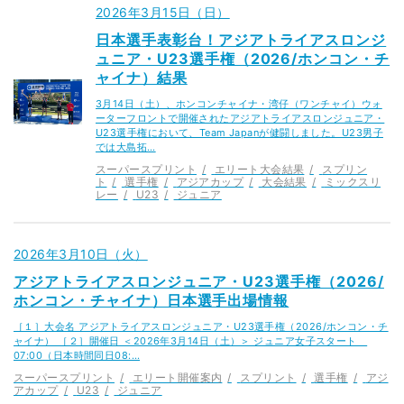
2026年3月15日（日）
日本選手表彰台！アジアトライアスロンジ
ュニア・U23選手権（2026/ホンコン・チ
ャイナ）結果
3月14日（土）、ホンコンチャイナ・湾仔（ワンチャイ）ウォ
ーターフロントで開催されたアジアトライアスロンジュニア・
U23選手権において、Team Japanが健闘しました。U23男子
では大島拓…
スーパースプリント
エリート大会結果
スプリン
ト
選手権
アジアカップ
大会結果
ミックスリ
レー
U23
ジュニア
2026年3月10日（火）
アジアトライアスロンジュニア・U23選手権（2026/
ホンコン・チャイナ）日本選手出場情報
［１］大会名 アジアトライアスロンジュニア・U23選手権（2026/ホンコン・チ
ャイナ） ［２］開催日 ＜2026年3月14日（土）＞ ジュニア女子スタート
07:00（日本時間同日08:…
スーパースプリント
エリート開催案内
スプリント
選手権
アジ
アカップ
U23
ジュニア