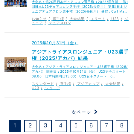
大会名：第20回日本デュアスロン選手権（2025/長良川） 第1
回日本U23デュアスロン選手権（2025/長良川） 第1回日本ジ
ュニアデュアスロン選手権（2025/長良川） 併催：Calf Ma…
お知らせ
選手権
大会結果
エリート
U23
ジ
ュニア
デュアスロン
2025年10月31日（金）
アジアトライアスロンジュニア・U23選手
権（2025/アカバ）結果
大会名：アジアトライアスロンジュニア・U23選手権（2025/
アカバ） 開催日：2025年10月31日（金） U23男子スタート
08:00（日本時間同日15:00） U23女子スタート 0…
スタンダード
選手権
アジアカップ
大会結果
U23
ジュニア
次ページ
1
2
3
4
5
6
7
8