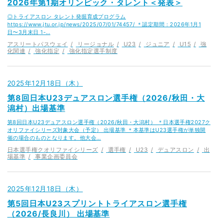
2026年第1期オリンピック・タレント＜発表＞
◎トライアスロン タレント発掘育成プログラム
https://www.jtu.or.jp/news/2025/07/01/74457/ ＊認定期間：2026年1月1
日〜3月末日 1-…
アスリートパスウェイ
リージョナル
U23
ジュニア
U15
強
化関連
強化指定
強化指定選手制度
2025年12月18日（木）
第8回日本U23デュアスロン選手権（2026/秋田・大
潟村）出場基準
第8回日本U23デュアスロン選手権（2026/秋田・大潟村） ＊日本選手権2027ク
オリファイシリーズ対象大会（予定） 出場基準 ＊本基準はU23選手権が単独開
催の場合のものとなります。他大会…
日本選手権クオリファイシリーズ
選手権
U23
デュアスロン
出
場基準
事業企画委員会
2025年12月18日（木）
第5回日本U23スプリントトライアスロン選手権
（2026/長良川） 出場基準